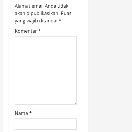
g
Alamat email Anda tidak
a
akan dipublikasikan.
Ruas
yang wajib ditandai
*
t
Komentar
*
i
o
n
Nama
*