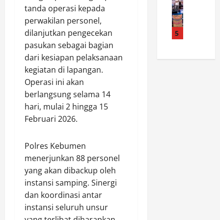
t
p
B
e
tanda operasi kepada
M
a
a
u
k
perwakilan personel,
K
C
s
d
s
I
i
dilanjutkan pengecekan
5
K
a
R
s
r
o
pasukan sebagai bagian
y
e
l
e
n
a
f
dari kesiapan pelaksanaan
a
b
t
J
o
kegiatan di lapangan.
m
o
i
a
r
Operasi ini akan
R
n
n
d
m
berlangsung selama 14
a
S
g
i
a
hari, mulai 2 hingga 15
n
i
e
R
s
d
Februari 2026.
t
n
u
i
u
a
P
a
H
d
R
r
n
u
Polres Kebumen
o
a
a
g
k
menerjunkan 88 personel
n
t
m
M
u
yang akan dibackup oleh
g
u
u
e
m
instansi samping. Sinergi
k
s
k
n
2
a
a
dan koordinasi antar
a
a
0
l
n
M
instansi seluruh unsur
n
2
P
B
e
a
6
yang terlibat diharapkan