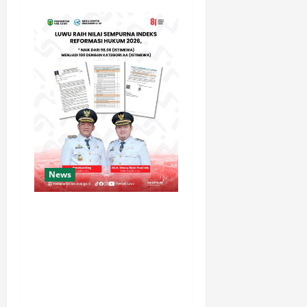
News
Luwu Raih Nilai Sempurna
Indeks Reformasi Hukum
2026, Naik dari 98,08
(istimewa) Menjadi 100
dengan kategori AA
(Istimewa)