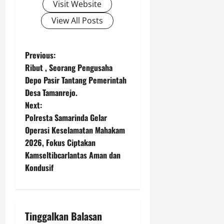
Visit Website
View All Posts
P
Previous:
Ribut , Seorang Pengusaha
o
Depo Pasir Tantang Pemerintah
Desa Tamanrejo.
s
Next:
t
Polresta Samarinda Gelar
Operasi Keselamatan Mahakam
n
2026, Fokus Ciptakan
Kamseltibcarlantas Aman dan
a
Kondusif
v
i
Tinggalkan Balasan