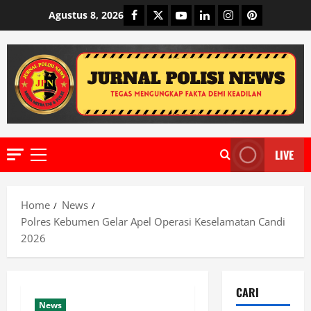
Skip
Facebook
Twitter
Youtube
Linkedin
Instagram
Pinterest
Agustus 8, 2026
to
content
LIVE
Primary
Menu
Home
News
Polres Kebumen Gelar Apel Operasi Keselamatan Candi
2026
CARI
News