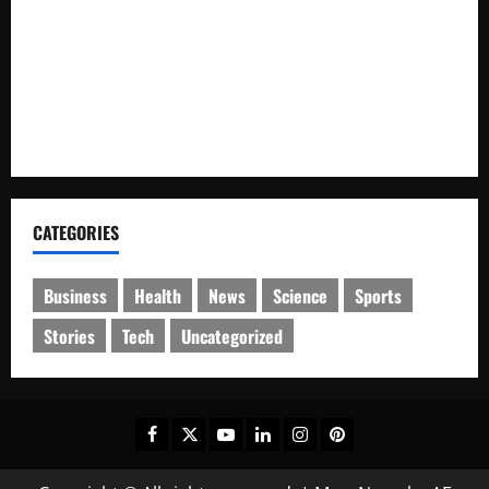
Polresta Cirebon Sita Ratusan Botol Miras Ilegal dalam Ops
Pekat
SMK Islam Randudongkal Peringati Harlah ke-16,
Diramaikan Jalan Sehat Berhadiah Utama Sepeda Motor
CATEGORIES
Business
Health
News
Science
Sports
Stories
Tech
Uncategorized
Facebook
Twitter
Youtube
Linkedin
Instagram
Pinterest