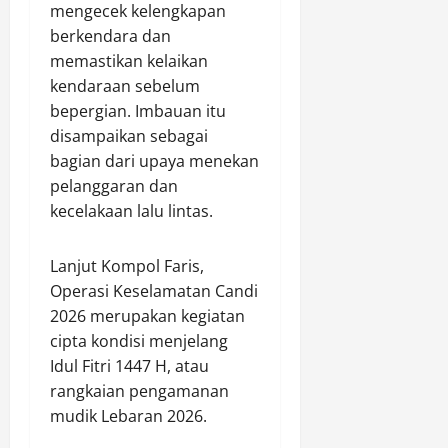
D
O
I
i
mengecek kelengkapan
e
i
p
I
M
w
berkendara dan
r
s
d
u
a
memastikan kelaikan
a
P
i
d
)
kendaraan sebelum
m
e
C
a
M
bepergian. Imbauan itu
a
k
i
p
e
disampaikan sebagai
i
a
b
a
n
k
t
bagian dari upaya menekan
u
d
j
a
b
pelanggaran dan
a
a
n
u
B
d
Agustus
kecelakaan lalu lintas.
J
r
u
8,
i
a
T
2026
d
1
Lanjut Kompol Faris,
l
a
a
0
0
a
Operasi Keselamatan Candi
h
y
0
n
2026 merupakan kegiatan
u
a
d
S
n
cipta kondisi menjelang
e
e
2
n
Idul Fitri 1447 H, atau
Agustus
h
0
g
8,
rangkaian pengamanan
a
2
a
2026
mudik Lebaran 2026.
t
6
n
B
0