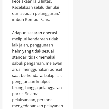
kecelakaan lalu lintas.
o
Agustus
Kecelakaan selalu dimulai
t
8,
o
dari sebuah pelanggaran,”
2026
r
imbuh Kompol Faris.
0
Agustus
Adapun sasaran operasi
8,
meliputi kendaraan tidak
2026
laik jalan, penggunaan
0
helm yang tidak sesuai
standar, tidak memakai
sabuk pengaman, melawan
arus, menggunakan ponsel
saat berkendara, balap liar,
penggunaan knalpot
brong, hingga pelanggaran
parkir. Selama
pelaksanaan, personel
mengedepankan pelayanan