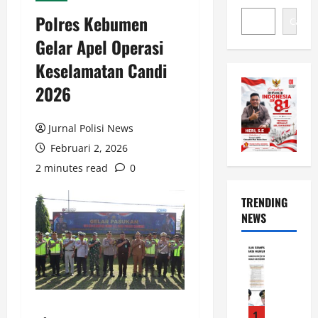
Polres Kebumen
Cari
Gelar Apel Operasi
Keselamatan Candi
2026
Jurnal Polisi News
Februari 2, 2026
2 minutes read
0
TRENDING
NEWS
News
L
u
w
u
1