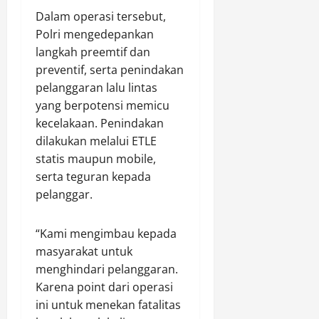
k
e
Dalam operasi tersebut,
a
Agustus
r
Polri mengedepankan
t
8,
h
2026
e
langkah preemtif dan
a
g
preventif, serta penindakan
0
d
o
pelanggaran lalu lintas
i
r
yang berpotensi memicu
a
i
h
kecelakaan. Penindakan
A
U
dilakukan melalui ETLE
A
t
statis maupun mobile,
(
a
I
serta teguran kepada
m
s
pelanggar.
a
t
S
i
e
“Kami mengimbau kepada
m
p
masyarakat untuk
e
e
menghindari pelanggaran.
w
d
a
Karena point dari operasi
a
)
ini untuk menekan fatalitas
M