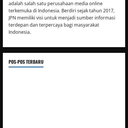
adalah salah satu perusahaan media online
terkemuka di Indonesia. Berdiri sejak tahun 2017,
JPN memiliki visi untuk menjadi sumber informasi
terdepan dan terpercaya bagi masyarakat
Indonesia.
POS-POS TERBARU
Luwu Raih Nilai Sempurna Indeks Reformasi Hukum 2026,
Naik dari 98,08 (istimewa) Menjadi 100 dengan kategori AA
(Istimewa)
Wabup Luwu: Karnaval Budaya Jadi Ruang Menanamkan
Kecintaan Generasi Muda pada Budaya
Bupati Luwu Lepas Kontingen Pramuka Menuju Jambore
Nasional XII di Cibubur Tahun 2026