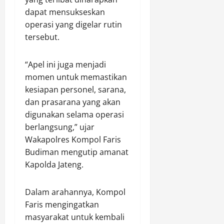
e
o
n
m
,
dapat mensukseskan
r
t
u
k
N
operasi yang digelar rutin
i
o
j
a
a
tersebut.
n
l
u
n
i
g
M
J
K
k
a
i
a
e
“Apel ini juga menjadi
d
t
r
m
c
a
momen untuk memastikan
i
a
b
i
r
kesiapan personel, sarana,
H
s
o
n
i
dan prasarana yang akan
a
I
r
t
9
digunakan selama operasi
r
l
e
a
8
berlangsung,” ujar
l
e
N
a
,
a
g
Wakapolres Kompol Faris
a
n
0
h
a
s
Budiman mengutip amanat
G
8
k
l
i
e
(
Kapolda Jateng.
e
d
o
n
i
-
a
n
e
s
Dalam arahannya, Kompol
1
l
a
r
t
6
Faris mengingatkan
a
l
a
i
,
m
masyarakat untuk kembali
X
s
m