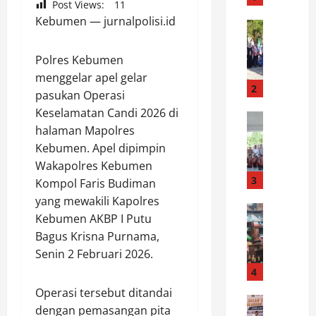
Post Views:
11
R
Kebumen — jurnalpolisi.id
a
News
W
i
a
h
Polres Kebumen
b
N
menggelar apel gelar
u
i
2
pasukan Operasi
p
l
Keselamatan Candi 2026 di
L
News
a
halaman Mapolres
B
u
i
u
Kebumen. Apel dipimpin
w
S
p
u
e
Wakapolres Kebumen
a
:
3
m
Kompol Faris Budiman
t
K
p
yang mewakili Kapolres
i
News
a
u
Kebumen AKBP I Putu
P
L
r
r
Bagus Krisna Purnama,
o
u
n
n
Senin 2 Februari 2026.
l
w
a
a
r
u
4
v
I
e
L
a
n
Operasi tersebut ditandai
s
News
e
l
d
dengan pemasangan pita
S