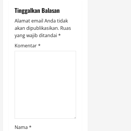
i
Tinggalkan Balasan
g
Alamat email Anda tidak
a
akan dipublikasikan.
Ruas
yang wajib ditandai
*
t
Komentar
*
i
o
n
Nama
*