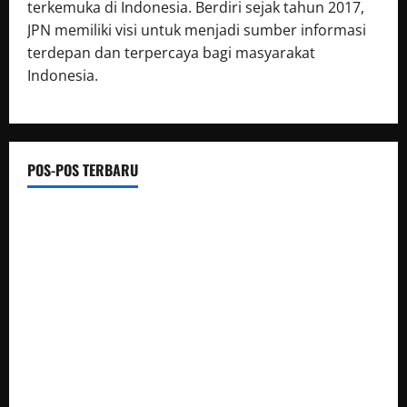
terkemuka di Indonesia. Berdiri sejak tahun 2017,
JPN memiliki visi untuk menjadi sumber informasi
terdepan dan terpercaya bagi masyarakat
Indonesia.
POS-POS TERBARU
Bantu Warga Hadapi Kemarau, Polsek Ngambon
Distribusikan 8.000 Liter Air Bersih
Dugaan Proyek Asal Jadi di Jatisari Cilacap: UPKK Bungkam
Saat Dikonfirmasi Soal Spesifikasi Teknis
HUT ke-14 IWO, Ketua PWI Barito Timur: Tetap Solid dan
Berpihak pada Kebenaran
Tinjau Kondisi Nelayan Dan Peralatan Pendingin Ikan