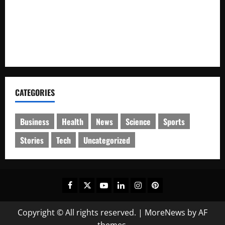
Senator ARK Dana Otsus Harus Tepat Sasaran Kepada
Pelaku UMKM.
1xbet .apk app and mobile guide – download, install and
play safely
CATEGORIES
Business
Health
News
Science
Sports
Stories
Tech
Uncategorized
Facebook
Twitter
Youtube
Linkedin
Instagram
Pinterest
Copyright © All rights reserved.
|
MoreNews
by AF