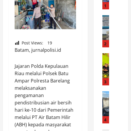
t
1
u
W
News
D
a
u
r
g
g
a
Post Views:
19
a
2
a
H
Batam, jurnalpolisi.id
n
News
a
H
P
d
Jajaran Polda Kepulauan
U
r
a
Riau melalui Polsek Batu
T
o
p
Ampar Polresta Barelang
k
y
3
i
e
e
melaksanakan
K
-
News
k
e
pengamanan
T
1
A
m
pendistribusian air bersih
i
4
s
a
hari ke-10 dari Pemerintah
n
I
a
r
melalui PT Air Batam Hilir
j
W
4
l
a
(ABH) kepada masyarakat
a
O
J
u