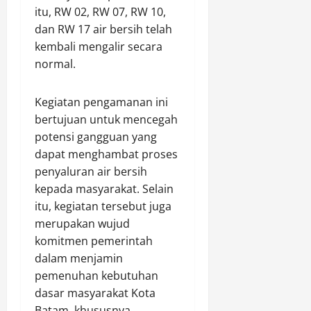
a
e
k
f
e
itu, RW 02, RW 07, RW 10,
l
n
p
i
r
dan RW 17 air bersih telah
l
a
a
r
s
kembali mengalir secara
a
t
d
m
i
normal.
n
o
a
a
h
d
r
K
s
p
A
e
i
Kegiatan pengamanan ini
Agustus
l
R
b
S
bertujuan untuk mencegah
8,
a
K
e
o
2026
potensi gangguan yang
y
D
n
a
dapat menghambat proses
s
a
0
a
l
penyaluran air bersih
a
n
r
S
f
kepada masyarakat. Selain
a
a
p
e
O
n
itu, kegiatan tersebut juga
e
l
t
s
merupakan wujud
y
s
i
Agustus
komitmen pemerintah
u
f
8,
dalam menjamin
s
i
2026
Agustus
pemenuhan kebutuhan
H
8,
k
dasar masyarakat Kota
0
a
2026
a
Batam, khususnya