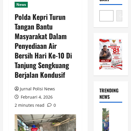
News
Polda Kepri Turun
Cari
Tangan Bantu
Masyarakat Dalam
Penyediaan Air
Bersih Hari Ke-10 Di
Tanjung Sengkuang
Berjalan Kondusif
Jurnal Polisi News
TRENDING
NEWS
Februari 4, 2026
2 minutes read
0
News
B
a
n