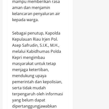
mampu memberikan rasa
P
aman dan menjamin
e
kelancaran penyaluran air
l
a
kepada warga.
k
u
Sebagai penutup, Kapolda
U
Kepulauan Riau Irjen Pol.
M
Asep Safrudin, S.I.K., M.H.,
K
melalui Kabidhumas Polda
M
.
Kepri mengimbau
masyarakat untuk tetap
Agustus
menjaga ketertiban,
8,
mendukung upaya
2026
pemerintah dan kepolisian,
0
serta tidak mudah
terpengaruh oleh informasi
yang belum dapat
dipertanggungjawabkan