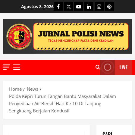
Skip
Facebook
Twitter
Youtube
Linkedin
Instagram
Pinterest
Agustus 8, 2026
to
content
LIVE
Primary
Menu
Home
News
Polda Kepri Turun Tangan Bantu Masyarakat Dalam
Penyediaan Air Bersih Hari Ke-10 Di Tanjung
Sengkuang Berjalan Kondusif
CARI