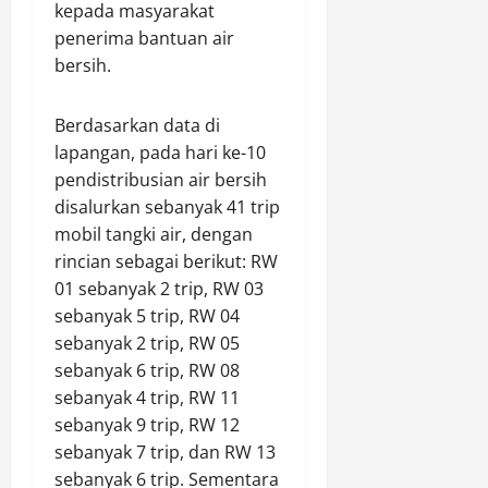
b
kepada masyarakat
e
a
T
U
u
penerima bantuan air
g
l
e
P
s
u
bersih.
a
t
K
i
i
t
a
K
k
d
a
p
B
a
Berdasarkan data di
e
n
S
u
n
lapangan, pada hari ke-10
–
P
o
n
8
pendistribusian air bersih
d
e
l
g
.
disalurkan sebanyak 41 trip
o
n
i
k
0
w
d
mobil tangki air, dengan
d
a
0
n
i
d
rincian sebagai berikut: RW
m
0
l
n
a
S
L
01 sebanyak 2 trip, RW 03
o
g
n
a
i
sebanyak 5 trip, RW 04
a
i
B
a
t
sebanyak 2 trip, RW 05
d
n
e
t
e
sebanyak 6 trip, RW 08
,
I
r
D
r
sebanyak 4 trip, RW 11
i
k
p
i
A
n
sebanyak 9 trip, RW 12
a
i
k
i
s
n
h
sebanyak 7 trip, dan RW 13
o
r
t
S
a
n
sebanyak 6 trip. Sementara
B