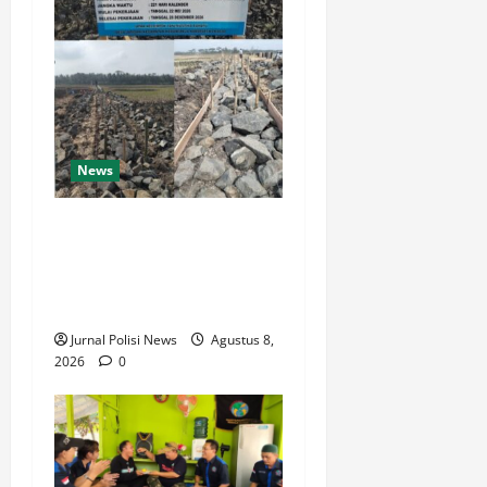
News
Dugaan Proyek Asal Jadi di
Jatisari Cilacap: UPKK
Bungkam Saat Dikonfirmasi
Soal Spesifikasi Teknis
Jurnal Polisi News
Agustus 8,
2026
0