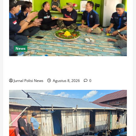
News
HUT ke-14 IWO, Ketua PWI Barito Timur: Tetap Solid
dan Berpihak pada Kebenaran
Jurnal Polisi News
Agustus 8, 2026
0