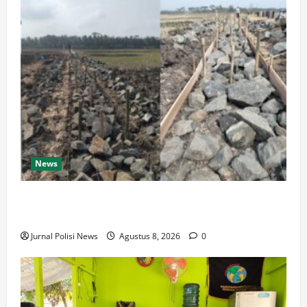
News
Dugaan Proyek Asal Jadi di Jatisari Cilacap: UPKK
Bungkam Saat Dikonfirmasi Soal Spesifikasi Teknis
Jurnal Polisi News
Agustus 8, 2026
0