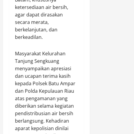
r
s
0
u
ketersediaan air bersih,
i
s
T
agar dapat dirasakan
T
e
secara merata,
e
k
berkelanjutan, dan
p
n
berkeadilan.
a
i
t
s
S
Masyarakat Kelurahan
a
Tanjung Sengkuang
Agustus
s
8,
menyampaikan apresiasi
a
2026
dan ucapan terima kasih
r
kepada Polsek Batu Ampar
0
a
dan Polda Kepulauan Riau
n
atas pengamanan yang
K
e
diberikan selama kegiatan
p
pendistribusian air bersih
a
berlangsung. Kehadiran
d
aparat kepolisian dinilai
a