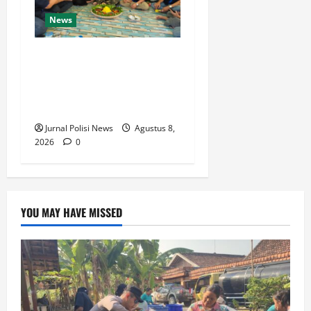
News
HUT ke-14 IWO, Ketua PWI
Barito Timur: Tetap Solid
dan Berpihak pada
Kebenaran
Jurnal Polisi News
Agustus 8,
2026
0
YOU MAY HAVE MISSED