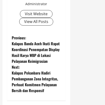
Administrator
Visit Website
View All Posts
P
Previous:
Kalapas Banda Aceh Ikuti Rapat
o
Koordinasi Penempatan Display
Hasil Karya WBP di Lokasi
s
Pelayanan Keimigrasian
t
Next:
Kalapas Pekanbaru Hadiri
n
Pembangunan Zona Integritas,
Perkuat Komitmen Pelayanan
a
Bersih dan Responsif
v