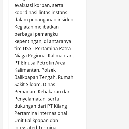
K
d
i
evakuasi korban, serta
r
e
e
a
k
g
n
koordinasi lintas instansi
m
r
a
a
t
dalam penanganan insiden.
b
a
h
S
e
Kegiatan melibatkan
a
n
M
i
n
berbagai pemangku
l
R
a
m
g
kepentingan, di antaranya
i
i
s
p
T
T
tim HSSE Pertamina Patra
b
s
a
i
o
u
a
Niaga Regional Kalimantan,
n
o
r
a
l
g
PT Elnusa Petrofin Area
n
e
n
M
J
g
Kalimantan, Polsek
h
O
e
e
G
Balikpapan Tengah, Rumah
k
b
n
r
i
Sakit Siloam, Dinas
a
a
y
n
K
Pemadam Kebakaran dan
n
t
a
i
e
P
Penyelamatan, serta
B
m
h
n
r
e
dukungan dari PT Kilang
b
A
g
e
r
u
c
Pertamina Internasional
B
s
b
t
e
e
Unit Balikpapan dan
t
a
H
h
r
Integrated Terminal