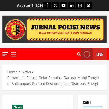
Skip
Facebook
Twitter
Youtube
Linkedin
Instagram
Pinterest
Agustus 6, 2026
to
content
LIVE
Primary
Menu
Home
News
Pertamina–Elnusa Gelar Simulasi Darurat Mobil Tangki
di Balikpapan, Perkuat Kesiapsiagaan Distribusi Energi
CARI
News