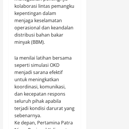
k
kolaborasi lintas pemangku
a
kepentingan dalam
n
menjaga keselamatan
operasional dan keandalan
Agustus
5,
distribusi bahan bakar
2026
minyak (BBM).
0
Ia menilai latihan bersama
seperti simulasi OKD
menjadi sarana efektif
untuk meningkatkan
koordinasi, komunikasi,
dan kecepatan respons
seluruh pihak apabila
terjadi kondisi darurat yang
sebenarnya.
Ke depan, Pertamina Patra