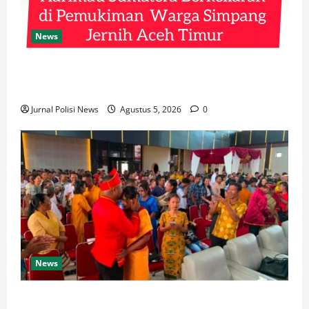
News
Harimau Sumatera Berkeliaran di Pemukiman Warga
Simpang Jernih Aceh Timur
Jurnal Polisi News
Agustus 5, 2026
0
News
103 Pasangan di Mimika Ikuti Isbat dan Nikah