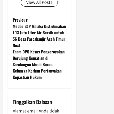
View All Posts
P
Previous:
Medco E&P Malaka Distribusikan
o
1,13 Juta Liter Air Bersih untuk
56 Desa Pascabanjir Aceh Timur
s
Next:
t
Enam DPO Kasus Pengeroyokan
Berujung Kematian di
n
Sarolangun Masih Buron,
Keluarga Korban Pertanyakan
a
Kepastian Hukum
v
i
Tinggalkan Balasan
g
Alamat email Anda tidak