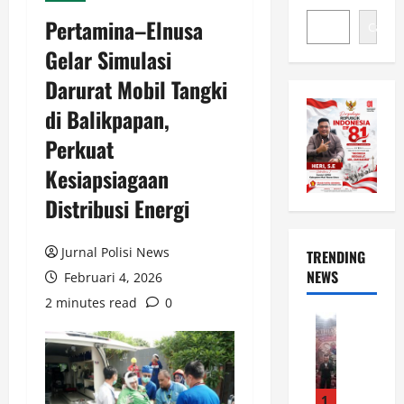
Pertamina–Elnusa
Cari
Gelar Simulasi
Darurat Mobil Tangki
di Balikpapan,
Perkuat
Kesiapsiagaan
Distribusi Energi
Jurnal Polisi News
TRENDING
NEWS
Februari 4, 2026
2 minutes read
0
News
M
a
l
a
1