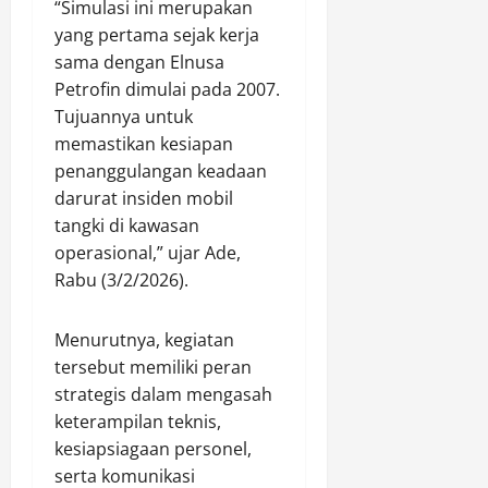
“Simulasi ini merupakan
a
g
yang pertama sejak kerja
p
k
sama dengan Elnusa
K
a
Petrofin dimulai pada 2007.
a
p
s
Tujuannya untuk
u
memastikan kesiapan
Agustus
s
5,
penanggulangan keadaan
P
2026
darurat insiden mobil
e
tangki di kawasan
0
r
operasional,” ujar Ade,
e
Rabu (3/2/2026).
d
a
r
Menurutnya, kegiatan
a
tersebut memiliki peran
n
strategis dalam mengasah
E
keterampilan teknis,
k
kesiapsiagaan personel,
s
t
serta komunikasi