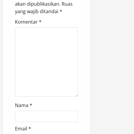
a
akan dipublikasikan.
Ruas
yang wajib ditandai
*
t
Komentar
*
i
o
n
Nama
*
Email
*