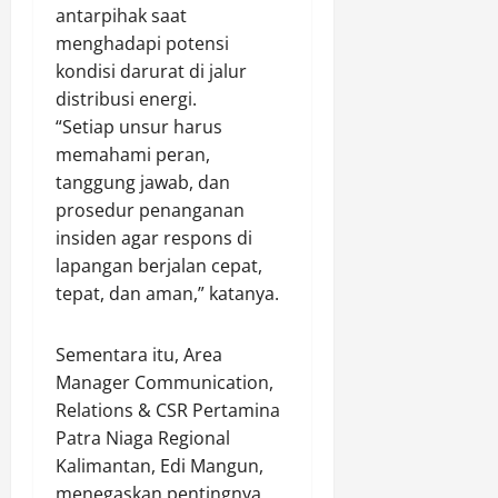
a
antarpihak saat
s
menghadapi potensi
i
kondisi darurat di jalur
,
distribusi energi.
1
“Setiap unsur harus
8
memahami peran,
B
tanggung jawab, dan
u
t
prosedur penanganan
i
insiden agar respons di
r
lapangan berjalan cepat,
P
tepat, dan aman,” katanya.
i
l
D
Sementara itu, Area
i
Manager Communication,
a
Relations & CSR Pertamina
m
Patra Niaga Regional
a
Kalimantan, Edi Mangun,
n
menegaskan pentingnya