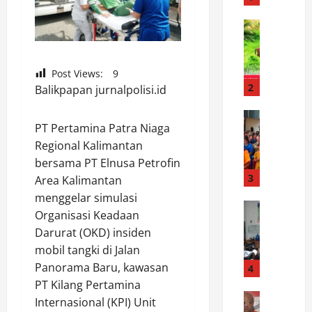
m
P
News
H
e
a
m
r
b
Post Views:
9
i
u
2
Balikpapan jurnalpolisi.id
m
k
a
News
a
PT Pertamina Patra Niaga
1
u
a
0
Regional Kalimantan
S
n
3
u
bersama PT Elnusa Petrofin
H
P
m
3
U
Area Kalimantan
a
a
T
menggelar simulasi
s
News
t
k
Organisasi Keadaan
P
a
e
e
Darurat (OKD) insiden
o
n
r
-
mobil tangki di Jalan
l
g
a
9
r
Panorama Baru, kawasan
a
4
B
D
e
n
e
PT Kilang Pertamina
e
s
News
d
r
w
Internasional (KPI) Unit
P