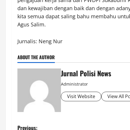
dan kewajiban dengan baik dan dengan adanya
kita semua dapat saling bahu membahu unt
Agus Salim.
Jurnalis: Neng Nur
ABOUT THE AUTHOR
Jurnal Polisi News
Administrator
Visit Website
View All P
P
Previous: