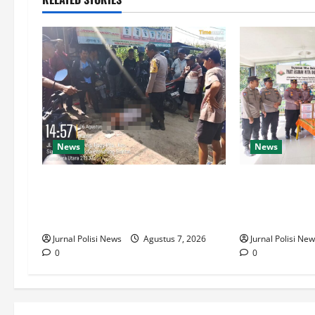
News
News
Polsek Siantar Martoba Cek TKP
Sambut HUT K
Adanya Warga Tidak Sadarkan Diri
81, Polsek Sia
di Jalan Darussalam
Sosial
Jurnal Polisi News
Agustus 7, 2026
Jurnal Polisi Ne
0
0