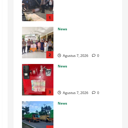
TKP Adanya Warga Tidak
Sadarkan Diri di Jalan
Darussalam
1
Agustus 7, 2026
0
News
Sambut HUT Kemerdekaan RI
Ke 81, Polsek Siantar Marihat
Bakti Sosial
2
Agustus 7, 2026
0
News
Satresnarkoba Polres Rokan
Hulu Tangkap Pengedar Sabu
di Rokan IV Koto
3
Agustus 7, 2026
0
News
Dishub dan Satlantas Polres
Rokan Hulu Gelar Razia 14
Truk ODOL dan Mobil