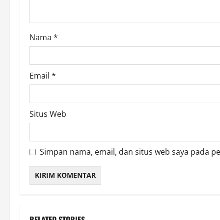
i
o
Nama
*
n
Email
*
Situs Web
Simpan nama, email, dan situs web saya pada p
RELATED STORIES