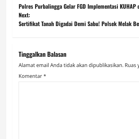
Polres Purbalingga Gelar FGD Implementasi KUHAP
o
Next:
s
Sertifikat Tanah Digadai Demi Sabu! Polsek Melak B
t
n
Tinggalkan Balasan
a
Alamat email Anda tidak akan dipublikasikan.
Ruas 
v
Komentar
*
i
g
a
t