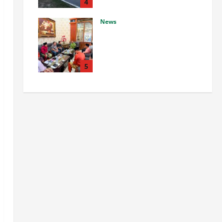
Penumbar, Ditilang Tidak
4
Memenuhi Aturan
News
Agustus 7, 2026
0
Pemda dan Polres Rokan Hulu
Intens Berkoordinasi untuk
Penyusunan Perda
Lingkungan dan Penanaman
5
Pohon Guna Mendukung
Program Green Policing
Agustus 7, 2026
0