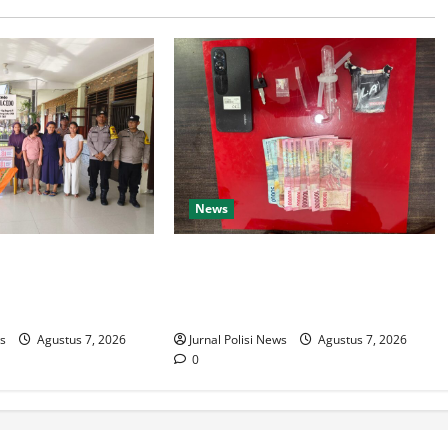
News
emerdekaan RI Ke
Satresnarkoba Polres Rokan Hulu
ntar Marihat Bakti
Tangkap Pengedar Sabu di Rokan
IV Koto
ws
Agustus 7, 2026
Jurnal Polisi News
Agustus 7, 2026
0