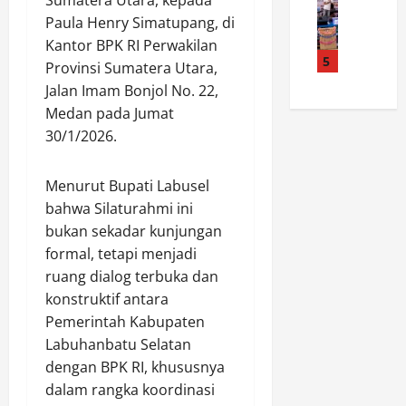
t
p
B
e
M
a
a
Paula Henry Simatupang, di
u
k
K
C
s
d
Kantor BPK RI Perwakilan
s
I
i
5
K
a
R
Provinsi Sumatera Utara,
s
r
o
y
e
Jalan Imam Bonjol No. 22,
l
e
n
a
f
Medan pada Jumat
a
b
t
J
o
30/1/2026.
m
o
i
a
r
R
n
n
d
m
a
S
g
i
a
Menurut Bupati Labusel
n
i
e
R
s
bahwa Silaturahmi ini
d
t
n
u
i
bukan sekadar kunjungan
u
a
P
a
H
formal, tetapi menjadi
d
R
r
n
u
ruang dialog terbuka dan
o
a
a
g
k
n
konstruktif antara
t
m
M
u
g
u
u
Pemerintah Kabupaten
e
m
k
s
k
n
Labuhanbatu Selatan
2
a
a
a
a
0
dengan BPK RI, khususnya
l
n
M
n
2
dalam rangka koordinasi
P
B
e
a
6