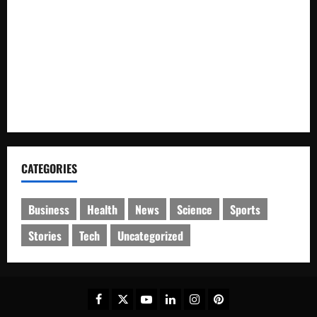
Nasional XII di Cibubur Tahun 2026
Polresta Cirebon Sita Ratusan Botol Miras Ilegal dalam Ops
Pekat
SMK Islam Randudongkal Peringati Harlah ke-16,
Diramaikan Jalan Sehat Berhadiah Utama Sepeda Motor
CATEGORIES
Business
Health
News
Science
Sports
Stories
Tech
Uncategorized
Facebook
Twitter
Youtube
Linkedin
Instagram
Pinterest