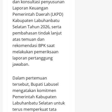
dan konsultasi penyusunan
e
o
n
m
,
Laporan Keuangan
r
t
u
k
N
i
Pemerintah Daerah (LKPD)
o
j
a
a
n
l
Kabupaten Labuhanbatu
u
n
i
g
M
J
K
Selatan Tahun 2026, serta
k
a
i
a
e
d
pembahasan tindak lanjut
t
r
m
c
a
atas temuan dan
i
a
b
i
r
rekomendasi BPK saat
H
s
o
n
i
melakukan pemeriksaan
a
I
r
t
9
laporan pertanggung
r
l
e
a
8
l
e
jawaban.
N
a
,
a
g
a
n
0
h
a
s
G
8
Dalam pertemuan
k
l
i
e
(
tersebut, Bupati Labusel
e
d
o
n
i
mengatakan komitmen
-
a
n
e
s
1
Pemerintah Kabupaten
l
a
r
t
6
a
Labuhanbatu Selatan untuk
l
a
i
,
m
X
s
terus memperkuat tata
m