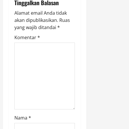
Tinggalkan Balasan
g
Alamat email Anda tidak
a
akan dipublikasikan.
Ruas
yang wajib ditandai
*
t
Komentar
*
i
o
n
Nama
*