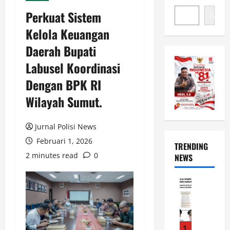
Perkuat Sistem
Cari
Kelola Keuangan
Daerah Bupati
Labusel Koordinasi
Dengan BPK RI
Wilayah Sumut.
Jurnal Polisi News
Februari 1, 2026
TRENDING
2 minutes read
0
NEWS
News
L
u
w
u
1