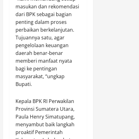
k
e
masukan dan rekomendasi
a
Agustus
r
dari BPK sebagai bagian
t
8,
h
2026
e
penting dalam proses
a
g
perbaikan berkelanjutan.
0
d
o
Tujuannya satu, agar
i
r
pengelolaan keuangan
a
i
daerah benar-benar
h
A
U
memberi manfaat nyata
A
t
bagi ke pentingan
(
a
masyarakat, “ungkap
I
m
s
Bupati.
a
t
S
i
Kepala BPK RI Perwakilan
e
m
p
Provinsi Sumatera Utara,
e
e
Paula Henry Simatupang,
w
d
a
menyambut baik langkah
a
)
proaktif Pemerintah
M