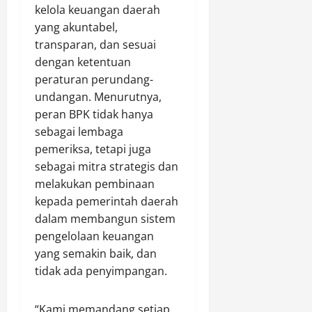
D
O
I
i
e
kelola keuangan daerah
i
p
I
M
w
yang akuntabel,
r
s
d
u
a
transparan, dan sesuai
a
P
i
d
)
dengan ketentuan
m
e
C
a
M
peraturan perundang-
a
k
i
p
e
i
a
undangan. Menurutnya,
b
a
n
k
t
u
peran BPK tidak hanya
d
j
a
b
a
a
sebagai lembaga
n
u
B
d
Agustus
pemeriksa, tetapi juga
J
r
u
8,
i
sebagai mitra strategis dan
a
T
2026
d
1
melakukan pembinaan
l
a
a
0
0
kepada pemerintah daerah
a
h
y
0
n
dalam membangun sistem
u
a
d
S
n
pengelolaan keuangan
e
e
2
yang semakin baik, dan
n
Agustus
h
0
g
8,
tidak ada penyimpangan.
a
2
a
2026
t
6
n
“Kami memandang setiap
B
0