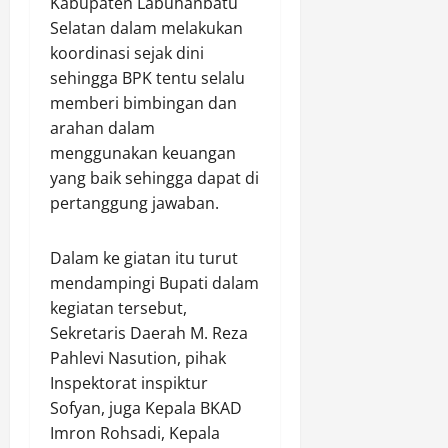
Kabupaten Labuhanbatu
o
Agustus
Selatan dalam melakukan
t
8,
koordinasi sejak dini
o
2026
r
sehingga BPK tentu selalu
0
memberi bimbingan dan
Agustus
arahan dalam
8,
menggunakan keuangan
2026
yang baik sehingga dapat di
0
pertanggung jawaban.
Dalam ke giatan itu turut
mendampingi Bupati dalam
kegiatan tersebut,
Sekretaris Daerah M. Reza
Pahlevi Nasution, pihak
Inspektorat inspiktur
Sofyan, juga Kepala BKAD
Imron Rohsadi, Kepala