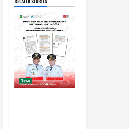
RELATED STORIES
News
Luwu Raih Nilai Sempurna
Indeks Reformasi Hukum
2026, Naik dari 98,08
(istimewa) Menjadi 100
dengan kategori AA