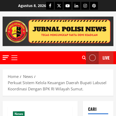
Skip
Facebook
Twitter
Youtube
Linkedin
Instagram
Pinterest
Agustus 8, 2026
to
content
LIVE
Primary
Menu
Home
News
Perkuat Sistem Kelola Keuangan Daerah Bupati Labusel
Koordinasi Dengan BPK RI Wilayah Sumut.
CARI
News