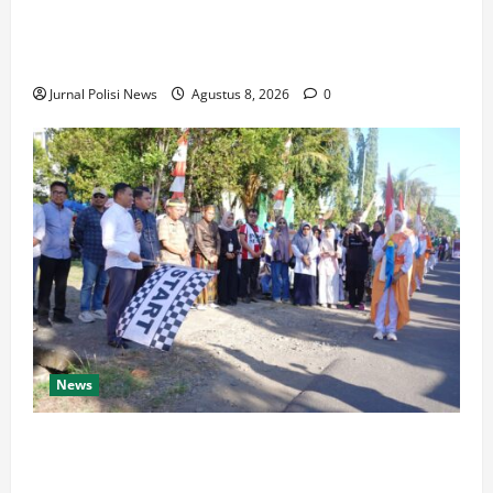
Luwu Raih Nilai Sempurna Indeks Reformasi Hukum
2026, Naik dari 98,08 (istimewa) Menjadi 100
dengan kategori AA (Istimewa)
Jurnal Polisi News
Agustus 8, 2026
0
News
Wabup Luwu: Karnaval Budaya Jadi Ruang
Menanamkan Kecintaan Generasi Muda pada Budaya