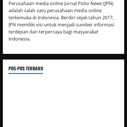
Perusahaan media online Jurnal Polisi News (JPN)
adalah salah satu perusahaan media online
terkemuka di Indonesia. Berdiri sejak tahun 2017,
JPN memiliki visi untuk menjadi sumber informasi
terdepan dan terpercaya bagi masyarakat
Indonesia.
POS-POS TERBARU
Luwu Raih Nilai Sempurna Indeks Reformasi Hukum 2026,
Naik dari 98,08 (istimewa) Menjadi 100 dengan kategori AA
(Istimewa)
Wabup Luwu: Karnaval Budaya Jadi Ruang Menanamkan
Kecintaan Generasi Muda pada Budaya
Bupati Luwu Lepas Kontingen Pramuka Menuju Jambore