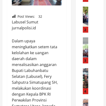
R
a
News
W
i
Post Views:
32
a
h
Labusel Sumut
b
N
jurnalpolisi.id
u
i
2
p
l
L
News
a
Dalam upaya
B
u
i
meningkatkan setem tata
u
w
S
kelolahan ke uangan
p
u
e
daerah dalam
a
:
3
m
merealisasikan anggaran
t
K
p
i
News
Bupati Labuhanbatu
a
u
P
L
r
r
Selatan (Labusel), Fery
o
u
n
n
Sahputra Simatupang SH,
l
w
a
a
melakukan koordinasi
r
u
4
v
I
dengan Kepala BPK RI
e
L
a
n
Perwakilan Provinsi
s
News
e
l
d
S
Sumatera Utara, kepada