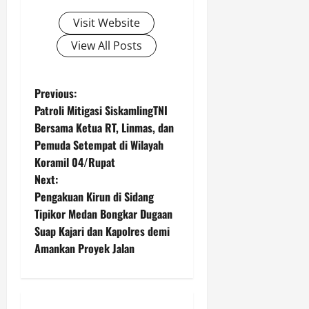
Visit Website
View All Posts
P
Previous:
Patroli Mitigasi SiskamlingTNI
o
Bersama Ketua RT, Linmas, dan
Pemuda Setempat di Wilayah
s
Koramil 04/Rupat
t
Next:
Pengakuan Kirun di Sidang
n
Tipikor Medan Bongkar Dugaan
Suap Kajari dan Kapolres demi
a
Amankan Proyek Jalan
v
i