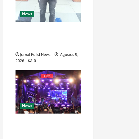
News
Diky Andrean laporkan NN
atas dugaan Penggelapan
Sepeda Motor
Jurnal Polisi News
Agustus 9,
2026
0
News
Festival Tao Toba Joujou
2026 Sukses, Transaksi
Digital Tembus 6 Miliar