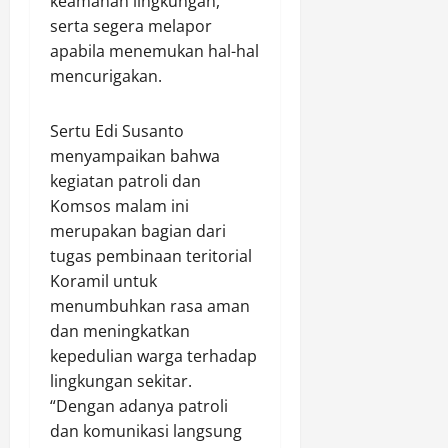
keamanan lingkungan,
a
A
i
a
serta segera melapor
h
l
n
r
,
u
apabila menemukan hal-hal
M
D
n
e
mencurigakan.
Agustus
u
W
m
9,
k
o
p
2026
Sertu Edi Susanto
u
n
r
menyampaikan bahwa
n
0
o
i
g
kegiatan patroli dan
s
h
A
o
Komsos malam ini
a
T
b
t
merupakan bagian dari
S
o
i
tugas pembinaan teritorial
K
.
n
Koramil untuk
e
k
menumbuhkan rasa aman
m
a
Agustus
dan meningkatkan
b
n
9,
kepedulian warga terhadap
a
2026
l
lingkungan sekitar.
Agustus
0
i
“Dengan adanya patroli
9,
B
2026
dan komunikasi langsung
e