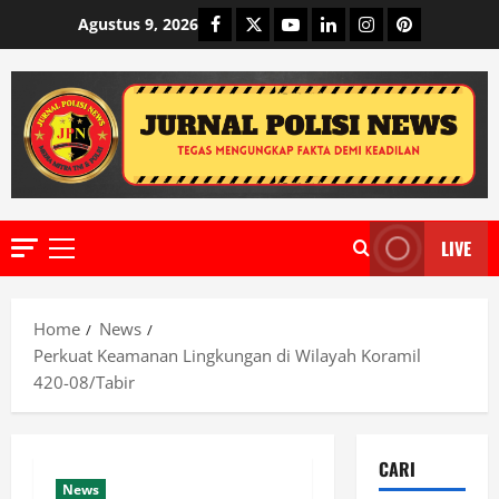
Skip
Facebook
Twitter
Youtube
Linkedin
Instagram
Pinterest
Agustus 9, 2026
to
content
LIVE
Primary
Menu
Home
News
Perkuat Keamanan Lingkungan di Wilayah Koramil
420-08/Tabir
CARI
News