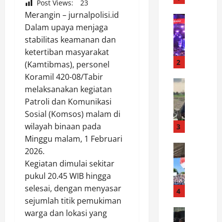
Post Views:
23
A
Merangin – jurnalpolisi.id
n
News
Dalam upaya menjaga
F
d
e
stabilitas keamanan dan
r
s
e
ketertiban masyarakat
t
a
2
(Kamtibmas), personel
i
n
Koramil 420-08/Tabir
v
News
l
melaksanakan kegiatan
J
a
a
Patroli dan Komunikasi
e
l
p
Sosial (Komsos) malam di
r
T
o
i
a
wilayah binaan pada
3
r
t
o
k
Minggu malam, 1 Februari
a
News
T
a
2026.
H
n
o
n
Kegiatan dimulai sekitar
U
W
b
N
pukul 20.45 WIB hingga
T
a
a
N
selesai, dengan menyasar
G
r
4
J
a
M
sejumlah titik pemukiman
g
o
t
P
News
a
warga dan lokasi yang
u
a
B