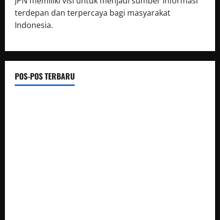
JPN memiliki visi untuk menjadi sumber informasi
terdepan dan terpercaya bagi masyarakat
Indonesia.
POS-POS TERBARU
Diky Andrean laporkan NN atas dugaan Penggelapan Sepeda
Motor
Festival Tao Toba Joujou 2026 Sukses, Transaksi Digital
Tembus 6 Miliar
Jeritan Warga Binangun Baru Cilacap Saat Krisis Air Bersih
Makin Memprihatinkan
HUT GMPP ( Gerakan Mantep Pilih Prabowo) yang ke 3 di
Alun Alun Wonosobo.