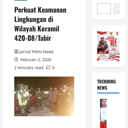
Perkuat Keamanan
Cari
Lingkungan di
Wilayah Koramil
420-08/Tabir
Jurnal Polisi News
Februari 2, 2026
2 minutes read
0
TRENDING
NEWS
News
D
i
k
y
1