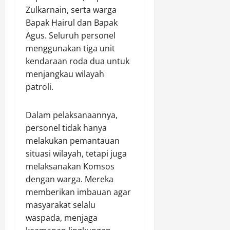
S
r
a
s
Zulkarnain, serta warga
e
P
a
t
i
d
Bapak Hairul dan Bapak
K
b
K
D
a
Agus. Seluruh personel
B
o
r
i
M
menggunakan tiga unit
M
w
i
g
o
kendaraan roda dua untuk
S
o
s
i
t
menjangkau wilayah
u
)
i
t
o
r
y
patroli.
s
a
r
y
a
A
l
a
n
i
T
Dalam pelaksanaannya,
Agustus
M
g
r
e
9,
personel tidak hanya
u
k
B
m
2026
melakukan pemantauan
h
e
e
b
a
situasi wilayah, tetapi juga
3
0
r
u
m
d
melaksanakan Komsos
s
s
m
i
i
6
dengan warga. Mereka
a
A
h
M
memberikan imbauan agar
d
l
M
i
masyarakat selalu
i
u
a
l
waspada, menjaga
y
n
k
i