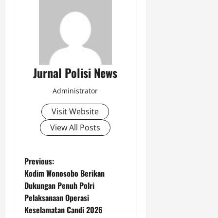
Jurnal Polisi News
Administrator
Visit Website
View All Posts
P
Previous:
Kodim Wonosobo Berikan
o
Dukungan Penuh Polri
Pelaksanaan Operasi
s
Keselamatan Candi 2026