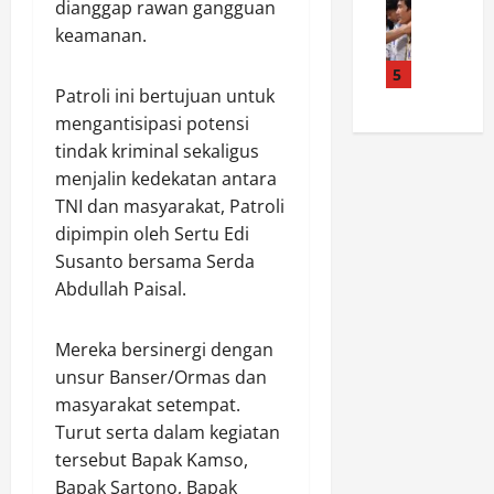
P
B
j
s
dianggap rawan gangguan
u
(
i
o
d
keamanan.
p
G
n
u
u
a
e
5
a
2
g
t
Patroli ini bertujuan untuk
r
n
0
a
i
a
mengantisipasi potensi
g
2
a
B
k
u
6
tindak kriminal sekaligus
n
a
a
n
S
P
menjalin kedekatan antara
n
n
B
u
e
TNI dan masyarakat, Patroli
y
M
a
k
n
dipimpin oleh Sertu Edi
u
a
r
s
g
Susanto bersama Serda
m
n
u
e
g
Abdullah Paisal.
a
t
C
s
e
s
e
i
,
l
B
p
l
T
a
Mereka bersinergi dengan
u
P
a
r
p
unsur Banser/Ormas dan
k
i
c
a
a
masyarakat setempat.
a
l
a
n
n
Turut serta dalam kegiatan
M
i
p
s
S
P
tersebut Bapak Kamso,
h
S
a
e
L
P
Bapak Sartono, Bapak
a
k
p