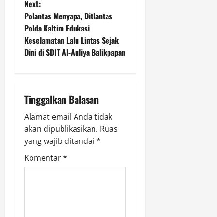
t
Next:
Polantas Menyapa, Ditlantas
n
Polda Kaltim Edukasi
Keselamatan Lalu Lintas Sejak
a
Dini di SDIT Al-Auliya Balikpapan
v
i
Tinggalkan Balasan
g
Alamat email Anda tidak
a
akan dipublikasikan.
Ruas
yang wajib ditandai
*
t
Komentar
*
i
o
n