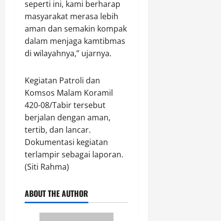
seperti ini, kami berharap
0
r
masyarakat merasa lebih
s
aman dan semakin kompak
e
dalam menjaga kamtibmas
k
o
di wilayahnya,” ujarnya.
l
a
Kegiatan Patroli dan
h
Komsos Malam Koramil
420-08/Tabir tersebut
Agustus
berjalan dengan aman,
9,
2026
tertib, dan lancar.
Dokumentasi kegiatan
0
terlampir sebagai laporan.
(Siti Rahma)
ABOUT THE AUTHOR