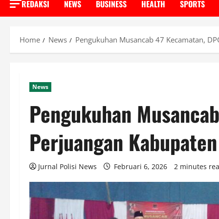
REDAKSI
NEWS
BUSINESS
HEALTH
SPORTS
Home
News
Pengukuhan Musancab 47 Kecamatan, DPC
News
Pengukuhan Musancab
Perjuangan Kabupate
Jurnal Polisi News
Februari 6, 2026
2 minutes re