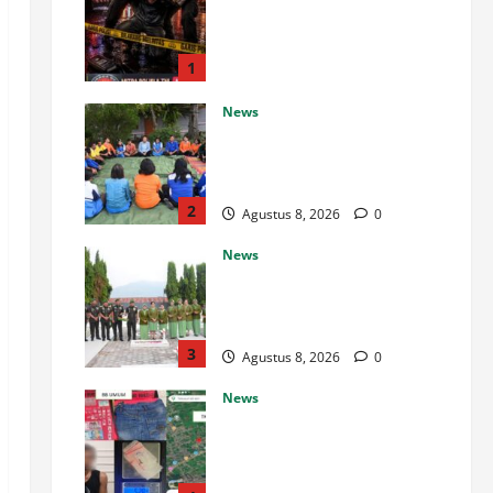
Dua Terduga Pelaku Kasus
Perampokan Counter HP
Royal Phone di Ambarawa
1
Agustus 8, 2026
0
News
BUPATI HUMBAHAS
SAMBANGI UPT SMPN 015
SIPONJOT
2
Agustus 8, 2026
0
News
Korem 132/Tdl Hadiri Ziarah
Rombongan HUT Ke-1 Kodam
XXIII/Palaka Wira
3
Agustus 8, 2026
0
News
Satresnarkoba Polres PPU
Tangkap Pria Diduga Edarkan
Sabu, 16 Paket Diamankan di