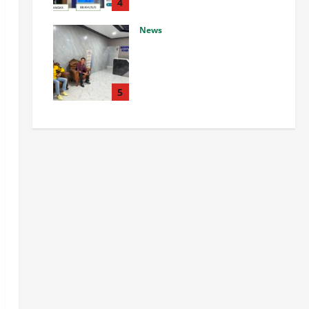
Waru
4
Agustus 8, 2026
0
News
Pembayaran Tali Asih PT NPR
Dipertanyakan, Pemilik Lahan
Soroti Transparansi dan
Keterlibatan dalam
5
Pembahasan PPKH 281
Agustus 8, 2026
0