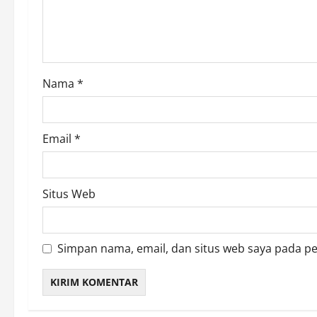
i
o
n
Nama
*
Email
*
Situs Web
Simpan nama, email, dan situs web saya pada p