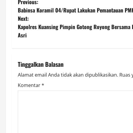
P
Previous:
Babinsa Koramil 04/Rupat Lakukan Pemantauan PM
o
Next:
s
Kapolres Kuansing Pimpin Gotong Royong Bersama F
Asri
t
n
a
Tinggalkan Balasan
v
Alamat email Anda tidak akan dipublikasikan.
Ruas 
Komentar
*
i
g
a
t