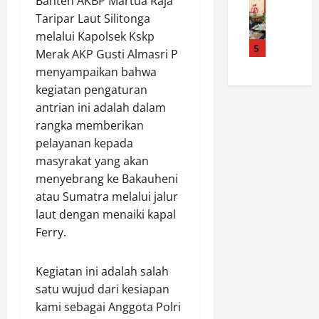
d
Banten AKBP Martua Raja
a
a
K
e
a
P
Taripar Laut Silitonga
n
P
m
n
o
R
A
melalui Kapolsek Kskp
d
S
5
l
I
d
Merak AKP Gusti Almasri P
a
a
r
K
a
menyampaikan bahwa
d
t
e
e
n
kegiatan pengaturan
a
l
s
8
y
antrian ini adalah dalam
n
a
R
1
a
P
rangka memberikan
n
o
,
W
o
t
k
pelayanan kepada
P
a
l
a
a
o
masyrakat yang akan
r
r
s
n
l
g
menyebrang ke Bakauheni
e
P
H
s
a
atau Sumatra melalui jalur
s
o
u
e
T
laut dengan menaiki kapal
R
l
l
k
i
Ferry.
o
r
u
S
d
k
e
T
i
a
a
s
a
a
k
Kegiatan ini adalah salah
n
R
n
n
S
satu wujud dari kesiapan
H
o
g
t
a
kami sebagai Anggota Polri
u
k
k
a
d