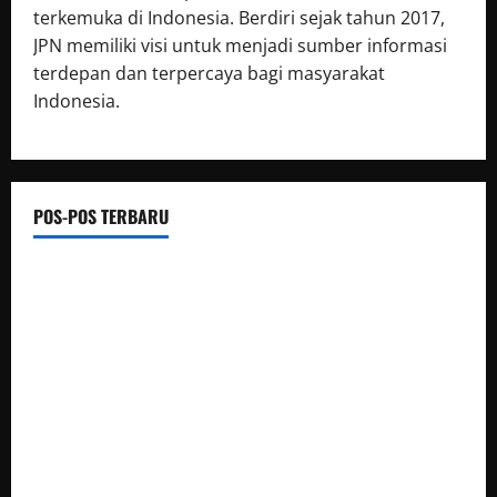
terkemuka di Indonesia. Berdiri sejak tahun 2017,
JPN memiliki visi untuk menjadi sumber informasi
terdepan dan terpercaya bagi masyarakat
Indonesia.
POS-POS TERBARU
Polsek Siantar Martoba Cek TKP Adanya Warga Tidak
Sadarkan Diri di Jalan Darussalam
Sambut HUT Kemerdekaan RI Ke 81, Polsek Siantar Marihat
Bakti Sosial
Satresnarkoba Polres Rokan Hulu Tangkap Pengedar Sabu
di Rokan IV Koto
Dishub dan Satlantas Polres Rokan Hulu Gelar Razia 14 Truk