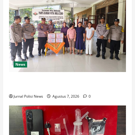
News
Sambut HUT Kemerdekaan RI Ke 81, Polsek Siantar
Marihat Bakti Sosial
Jurnal Polisi News
Agustus 7, 2026
0