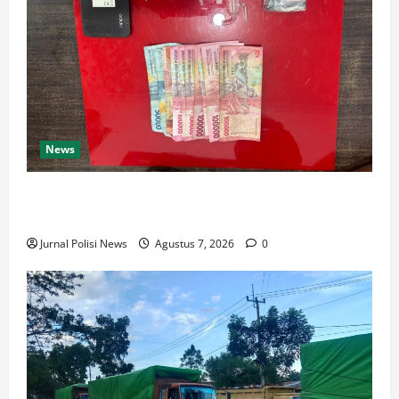
News
Satresnarkoba Polres Rokan Hulu Tangkap Pengedar
Sabu di Rokan IV Koto
Jurnal Polisi News
Agustus 7, 2026
0