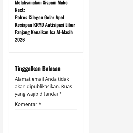
o
Melaksanakan Sispam Mako
L
r
Next:
s
i
,
Polres Cilegon Gelar Apel
n
D
t
Kesiapan KRYD Antisipasi Libur
g
i
k
Panjang Kenaikan Isa Al-Masih
t
n
u
i
2026
n
l
a
g
a
a
n
v
n
g
Tinggalkan Balasan
d
T
i
a
i
Alamat email Anda tidak
n
d
g
akan dipublikasikan.
Ruas
P
a
yang wajib ditandai
*
e
k
a
n
M
Komentar
*
a
e
t
n
m
a
i
e
m
n