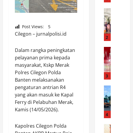
e
k
News
S
S
a
i
Post Views:
5
m
a
Cilegon – jurnalpolisi.id
b
n
2
u
t
t
News
a
Dalam rangka peningkatan
S
H
r
pelayanan prima kepada
a
U
M
masyarakat, Kskp Merak
t
T
a
Polres Cilegon Polda
r
K
3
r
Banten melaksanakan
e
e
t
pengaturan antrian R4
s
News
m
o
D
n
yang akan masuk ke Kapal
e
b
i
a
r
Ferry di Pelabuhan Merak,
a
s
r
d
C
Kamis (14/05/2026).
h
k
4
e
e
u
o
k
k
Kapolres Cilegon Polda
b
News
b
a
T
P