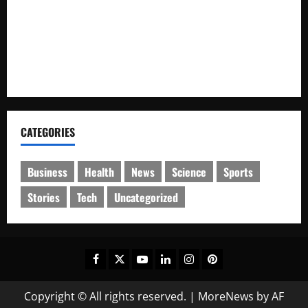
ODOL dan Mobil Penumbar, Ditilang Tidak Memenuhi Aturan
Pemda dan Polres Rokan Hulu Intens Berkoordinasi untuk
Penyusunan Perda Lingkungan dan Penanaman Pohon Guna
Mendukung Program Green Policing
CATEGORIES
Business
Health
News
Science
Sports
Stories
Tech
Uncategorized
Facebook
Twitter
Youtube
Linkedin
Instagram
Pinterest
Copyright © All rights reserved.
|
MoreNews
by AF