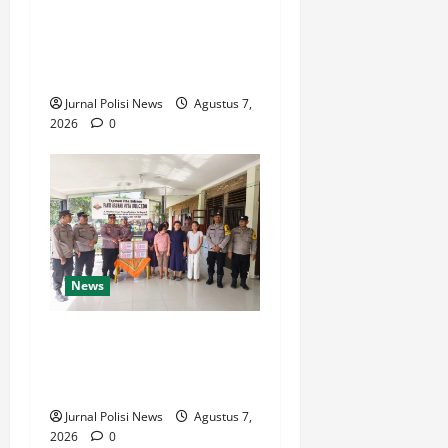
Agustus
TKP Adanya Warga Tidak
7,
Sadarkan Diri di Jalan
2026
Darussalam
0
Jurnal Polisi News
Agustus 7,
2026
0
News
Sambut HUT Kemerdekaan
RI Ke 81, Polsek Siantar
Marihat Bakti Sosial
Jurnal Polisi News
Agustus 7,
2026
0