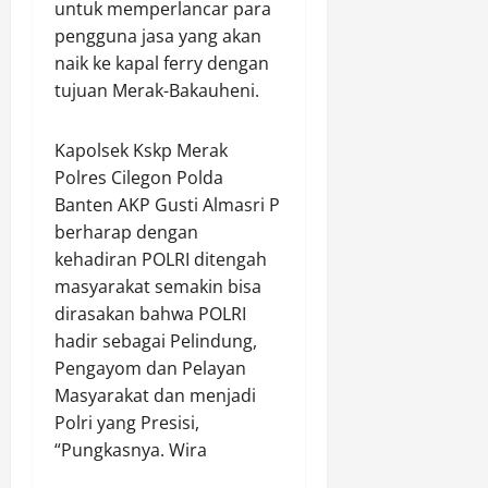
untuk memperlancar para
l
a
a
r
a
pengguna jasa yang akan
u
n
p
M
r
I
naik ke kapal ferry dengan
H
P
a
k
n
u
e
tujuan Merak-Bakauheni.
r
a
t
l
n
i
n
e
u
g
h
D
Kapolsek Kskp Merak
n
G
e
a
i
Polres Cilegon Polda
s
e
d
t
r
Banten AKP Gusti Almasri P
B
l
a
B
i
e
a
berharap dengan
r
a
d
r
r
S
kehadiran POLRI ditengah
k
i
k
R
a
t
J
masyarakat semakin bisa
o
a
b
i
a
dirasakan bahwa POLRI
o
z
u
S
l
hadir sebagai Pelindung,
r
i
d
o
a
Pengayom dan Pelayan
d
a
i
s
n
Masyarakat dan menjadi
i
1
R
i
D
n
Polri yang Presisi,
4
o
a
a
a
T
k
“Pungkasnya. Wira
l
r
s
r
a
u