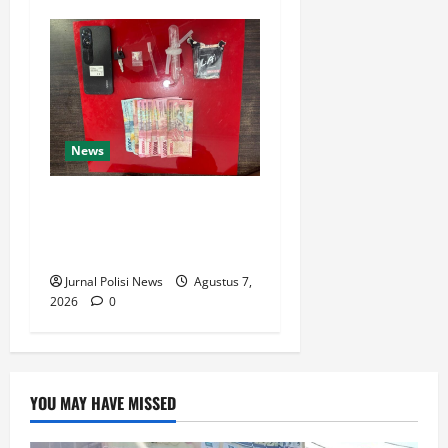
News
Satresnarkoba Polres Rokan
Hulu Tangkap Pengedar
Sabu di Rokan IV Koto
Jurnal Polisi News
Agustus 7,
2026
0
YOU MAY HAVE MISSED