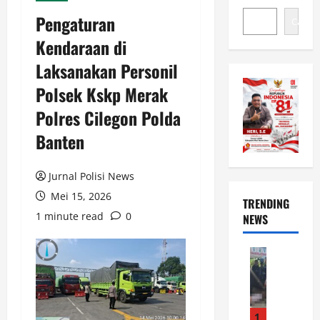
Pengaturan
Cari
Kendaraan di
Laksanakan Personil
Polsek Kskp Merak
Polres Cilegon Polda
Banten
Jurnal Polisi News
Mei 15, 2026
TRENDING
1 minute read
0
NEWS
News
P
o
l
s
1