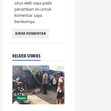
P
situs web saya pada
r
peramban ini untuk
o
komentar saya
g
berikutnya.
r
a
m
G
r
e
e
RELATED STORIES
n
P
o
l
i
c
i
News
n
g
Polsek Siantar Martoba Cek