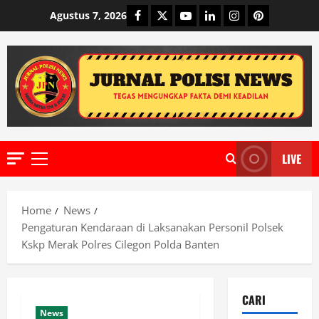
Skip
Facebook
Twitter
Youtube
Linkedin
Instagram
Pinterest
Agustus 7, 2026
to
content
LIVE
Primary
Menu
Home
News
Pengaturan Kendaraan di Laksanakan Personil Polsek
Kskp Merak Polres Cilegon Polda Banten
CARI
News