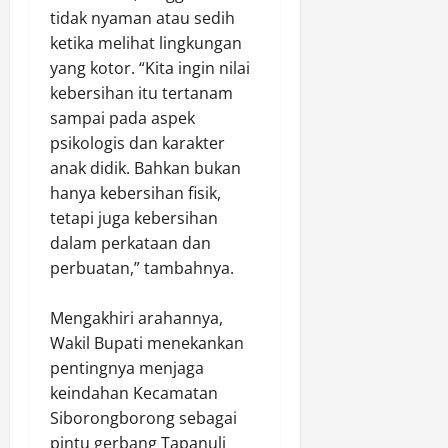
r
tidak nyaman atau sedih
u
r
P
m
a
ketika melihat lingkungan
e
l
m
yang kotor. “Kita ingin nilai
a
a
Agustus
kebersihan itu tertanam
h
s
9,
sampai pada aspek
G
o
2026
psikologis dan karakter
e
k
anak didik. Bahkan bukan
0
r
d
hanya kebersihan fisik,
e
i
j
tetapi juga kebersihan
T
a
e
dalam perkataan dan
d
m
perbuatan,” tambahnya.
i
a
B
n
‎Mengakhiri arahannya,
a
g
Wakil Bupati menekankan
l
g
pentingnya menjaga
i
u
k
keindahan Kecamatan
n
p
Siborongborong sebagai
g
a
pintu gerbang Tapanuli