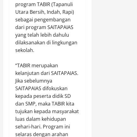
m
program TABIR (Tapanuli
b
e
a
T
a
m
n
Utara Bersih, Indah, Rapi)
l
d
n
a
g
a
sebagai pengembangan
l
,
s
B
b
I
dari program SAITAPAIAS
D
,
o
u
k
yang telah lebih dahulu
e
G
n
h
u
dilaksanakan di lingkungan
t
e
g
a
t
sekolah.
a
l
k
n
i
s
a
a
r
G
e
r
‎“TABIR merupakan
r
a
o
m
P
M
t
kelanjutan dari SAITAPAIAS.
w
e
a
a
u
e
Jika sebelumnya
n
t
t
s
SAITAPAIAS difokuskan
G
r
a
P
Agustus
kepada peserta didik SD
e
o
R
a
9,
dan SMP, maka TABIR kita
g
l
a
l
2026
tujukan kepada masyarakat
a
i
n
a
n
0
D
luas dalam kehidupan
t
k
a
i
a
sehari-hari. Program ini
a
B
a
i
W
selaras dengan arahan