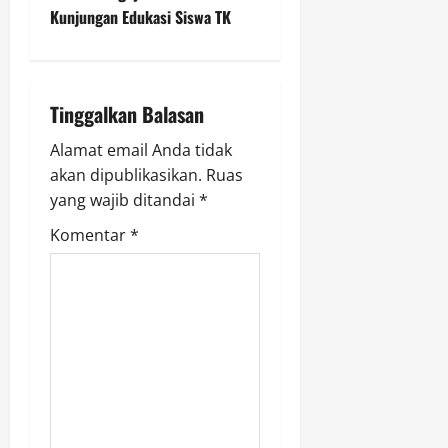
t
Kunjungan Edukasi Siswa TK
n
a
Tinggalkan Balasan
v
Alamat email Anda tidak
i
akan dipublikasikan.
Ruas
g
yang wajib ditandai
*
Komentar
*
a
t
i
o
n