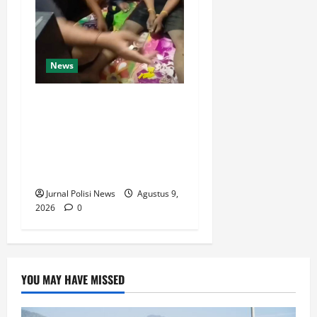
News
Dari Perantara hingga Kurir,
Polda Jateng Bongkar Mata
Rantai Peredaran Sabu dan
Kejar Pemasok di
Temanggung
Jurnal Polisi News
Agustus 9,
2026
0
YOU MAY HAVE MISSED