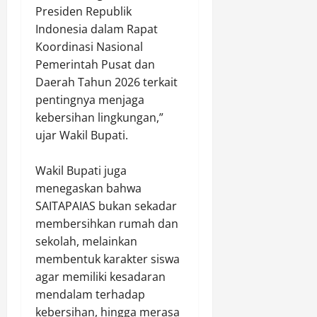
r
l
P
i
Presiden Republik
i
o
e
r
Indonesia dalam Rapat
m
g
r
a
Koordinasi Nasional
o
i
e
Pemerintah Pusat dan
b
s
d
Agustus
K
Daerah Tahun 2026 terkait
d
a
9,
a
i
r
pentingnya menjaga
2026
l
G
a
kebersihan lingkungan,”
t
e
0
n
ujar Wakil Bupati.
i
d
S
m
u
a
‎Wakil Bupati juga
P
n
b
menegaskan bahwa
a
g
u
t
SAITAPAIAS bukan sekadar
B
d
r
a
membersihkan rumah dan
a
o
n
n
sekolah, melainkan
l
u
K
membentuk karakter siswa
i
a
e
agar memiliki kesadaran
S
P
j
mendalam terhadap
e
a
a
kebersihan, hingga merasa
j
t