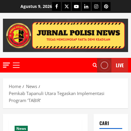
Skip
Facebook
Twitter
Youtube
Linkedin
Instagram
Pinterest
Agustus 9, 2026
to
content
LIVE
Primary
Menu
Home
News
Pemkab Tapanuli Utara Tegaskan Implementasi
Program ‘TABIR’
CARI
News