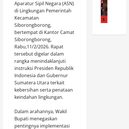
l
a
A
/
Aparatur Sipil Negara (ASN)
a
d
h
i
P
di Lingkungan Pemerintah
s
a
i
r
a
Kecamatan
t
K
5
n
P
l
i
Siborongborong,
a
g
a
a
k
l
bertempat di Kantor Camat
g
n
k
a
t
a
a
Siborongborong,
a
n
i
K
s
W
Rabu,11/2/2026. Rapat
I
m
u
G
i
tersebut digelar dalam
b
P
r
e
r
rangka menindaklanjuti
a
e
i
s
a
instruksi Presiden Republik
d
r
r
o
,
Indonesia dan Gubernur
a
k
,
r
K
h
u
Sumatera Utara terkait
P
C
o
M
a
o
kebersihan serta penataan
i
r
i
t
l
s
e
keindahan lingkungan.
n
K
d
o
m
g
a
a
l
1
‎Dalam arahannya, Wakil
g
m
J
o
3
Bupati menegaskan
u
t
a
k
2
pentingnya implementasi
A
i
t
P
/