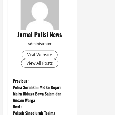
Jurnal Polisi News
Administrator
Visit Website
View All Posts
P
Previous:
Polisi Serahkan MB ke Kejari
o
Malra Diduga Bawa Sajam dan
Ancam Warga
s
Next:
Polsek Singojuruh Terima