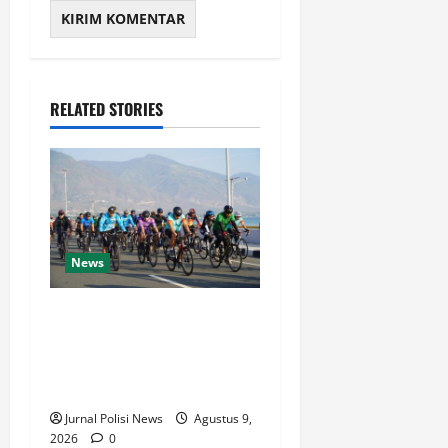
RELATED STORIES
News
Semarak HUT Ke-1 Kodam
XXIII/Palaka Wira, Korem
132/Tdl Ikuti Gowes Palaka
Wira
Jurnal Polisi News
Agustus 9,
2026
0