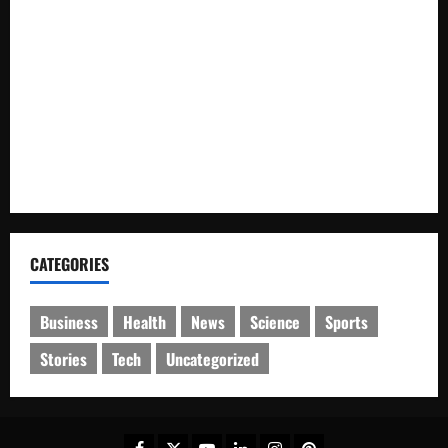
Dari Perantara hingga Kurir, Polda Jateng Bongkar Mata
Rantai Peredaran Sabu dan Kejar Pemasok di Temanggung
SPKT Polda Kaltim Perkuat Kamtibmas, Gelar Patroli
Dialogis di Gedung Banua Patra
Pastikan Ibadah Minggu Aman, Detasemen Gegana Brimob
Kaltim Patroli Sejumlah Gereja di Balikpapan
CATEGORIES
Business
Health
News
Science
Sports
Stories
Tech
Uncategorized
Facebook
Twitter
Youtube
Linkedin
Instagram
Pinterest