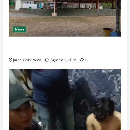
News
Destinasi Pemandian Air Panas Gesor Cisolok
Palabuhanratu
Jurnal Polisi News
Agustus 9, 2026
0