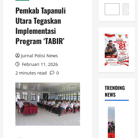
Pemkab Tapanuli
Cari
Utara Tegaskan
Implementasi
Program ‘TABIR’
Jurnal Polisi News
Februari 11, 2026
2 minutes read
0
TRENDING
NEWS
News
S
e
m
a
1