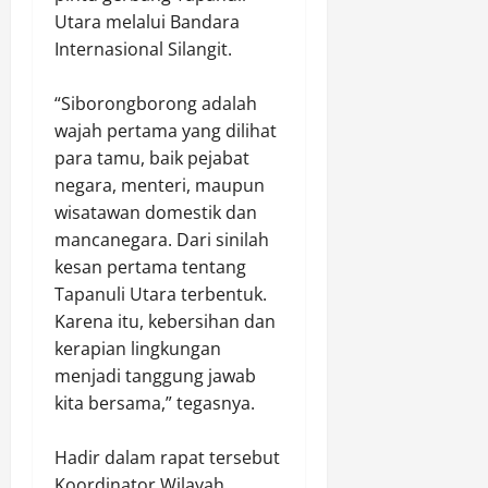
p
Utara melalui Bandara
Agustus
a
9,
Internasional Silangit.
n
2026
‎“Siborongborong adalah
0
Agustus
wajah pertama yang dilihat
9,
2026
para tamu, baik pejabat
negara, menteri, maupun
0
wisatawan domestik dan
mancanegara. Dari sinilah
kesan pertama tentang
Tapanuli Utara terbentuk.
Karena itu, kebersihan dan
kerapian lingkungan
menjadi tanggung jawab
kita bersama,” tegasnya.
‎Hadir dalam rapat tersebut
Koordinator Wilayah