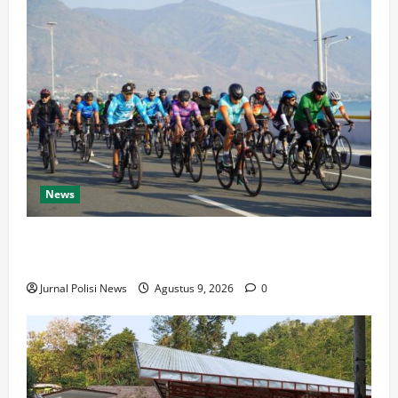
News
Semarak HUT Ke-1 Kodam XXIII/Palaka Wira, Korem
132/Tdl Ikuti Gowes Palaka Wira
Jurnal Polisi News
Agustus 9, 2026
0