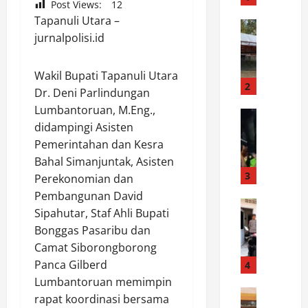
Post Views:
12
r
Tapanuli Utara –
a
News
jurnalpolisi.id
D
k
e
H
s
U
‎Wakil Bupati Tapanuli Utara
t
T
2
Dr. Deni Parlindungan
i
K
Lumbantoruan, M.Eng.,
n
News
e
didampingi Asisten
D
a
-
a
Pemerintahan dan Kesra
s
1
r
i
K
Bahal Simanjuntak, Asisten
i
P
3
o
Perekonomian dan
P
e
d
Pembangunan David
e
News
m
a
Sipahutar, Staf Ahli Bupati
S
r
a
m
Bonggas Pasaribu dan
P
a
n
X
Camat Siborongborong
K
n
d
X
T
t
Panca Gilberd
4
i
I
P
a
a
Lumbantoruan memimpin
I
o
News
r
n
I
rapat koordinasi bersama
P