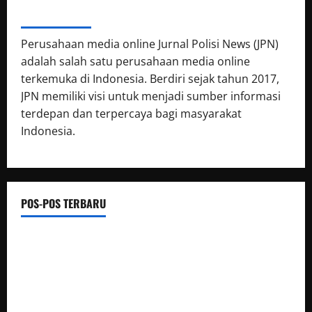
ABOUT AUTHOR
Perusahaan media online Jurnal Polisi News (JPN)
adalah salah satu perusahaan media online
terkemuka di Indonesia. Berdiri sejak tahun 2017,
JPN memiliki visi untuk menjadi sumber informasi
terdepan dan terpercaya bagi masyarakat
Indonesia.
POS-POS TERBARU
Semarak HUT Ke-1 Kodam XXIII/Palaka Wira, Korem 132/Tdl
Ikuti Gowes Palaka Wira
Destinasi Pemandian Air Panas Gesor Cisolok
Palabuhanratu