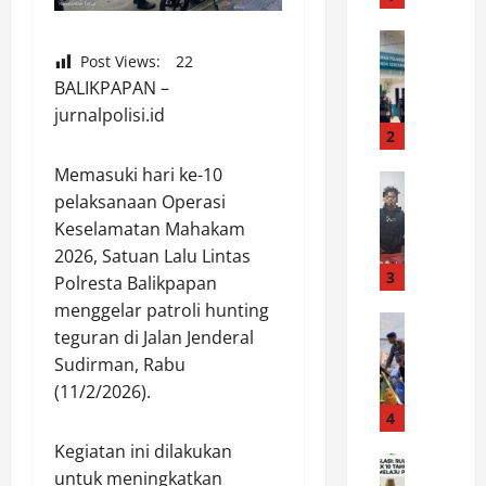
d
a
News
J
Post Views:
22
S
a
BALIKPAPAN –
y
g
a
jurnalpolisi.id
a
i
2
K
f
Memasuki hari ke-10
a
News
u
pelaksanaan Operasi
D
m
l
i
Keselamatan Mahakam
t
B
d
i
a
2026, Satuan Lalu Lintas
u
b
3
h
Polresta Balikpapan
g
m
r
menggelar patroli hunting
a
News
a
i
teguran di Jalan Jenderal
C
E
s
J
Sudirman, Rabu
e
d
S
u
(11/2/2026).
g
a
a
a
a
r
4
m
r
h
k
a
a
Kegiatan ini dilakukan
K
News
a
r
1
untuk meningkatkan
S