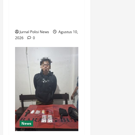
Jaga Kamtibmas Samarinda
Seberang, Brimob Polda
Kaltim Patroli Objek Vital
hingga Terminal
Jurnal Polisi News
Agustus 10,
2026
0
News