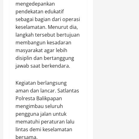
r
s
k
mengedepankan
l
Agustus
t
i
V
t
10,
pendekatan edukatif
a
f
i
2026
i
sebagai bagian dari operasi
n
k
t
m
keselamatan. Menurut dia,
0
g
a
a
langkah tersebut bertujuan
g
n
l
Agustus
membangun kesadaran
u
P
h
10,
n
a
masyarakat agar lebih
i
2026
g
t
disiplin dan bertanggung
n
J
r
0
g
jawab saat berkendara.
a
o
g
w
l
a
Kegiatan berlangsung
a
i
T
b
aman dan lancar. Satlantas
d
e
M
a
Polresta Balikpapan
r
e
n
m
mengimbau seluruh
n
E
i
pengguna jalan untuk
g
d
n
mematuhi peraturan lalu
a
u
a
lintas demi keselamatan
k
k
l
bersama.
u
a