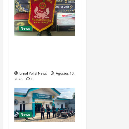
News
Bripda Syaiful Bahri Juara 1
Karate Wadokai Cup 2026,
Harumkan Nama Brimob
Kaltim
Jurnal Polisi News
Agustus 10,
2026
0
News