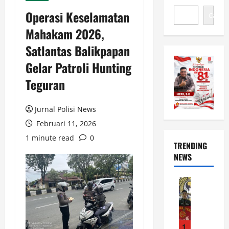
Operasi Keselamatan
Cari
Mahakam 2026,
Satlantas Balikpapan
Gelar Patroli Hunting
Teguran
Jurnal Polisi News
Februari 11, 2026
1 minute read
0
TRENDING
NEWS
News
B
r
i
p
1