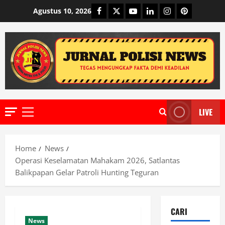
Skip
Facebook
Twitter
Youtube
Linkedin
Instagram
Pinterest
Agustus 10, 2026
to
content
LIVE
Primary
Menu
Home
News
Operasi Keselamatan Mahakam 2026, Satlantas
Balikpapan Gelar Patroli Hunting Teguran
CARI
News