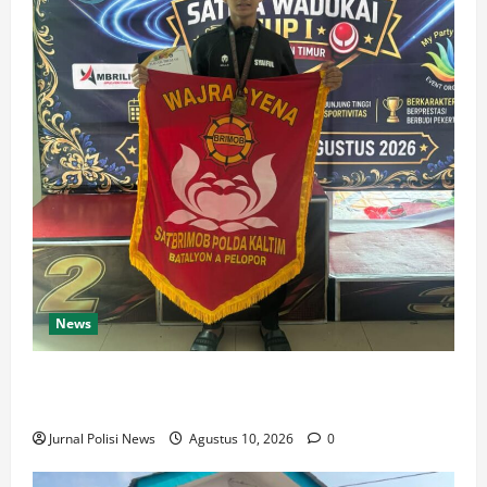
News
Bripda Syaiful Bahri Juara 1 Karate Wadokai Cup
2026, Harumkan Nama Brimob Kaltim
Jurnal Polisi News
Agustus 10, 2026
0