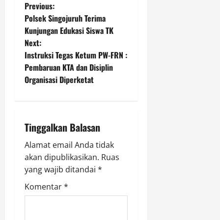
P
Previous:
M
e
Polsek Singojuruh Terima
o
l
Kunjungan Edukasi Siswa TK
i
Next:
s
n
Instruksi Tegas Ketum PW-FRN :
d
t
Pembaruan KTA dan Disiplin
u
Organisasi Diperketat
n
n
g
i
a
H
a
Tinggalkan Balasan
v
k
Alamat email Anda tidak
H
i
a
akan dipublikasikan.
Ruas
k
g
yang wajib ditandai
*
M
Komentar
*
a
a
s
t
y