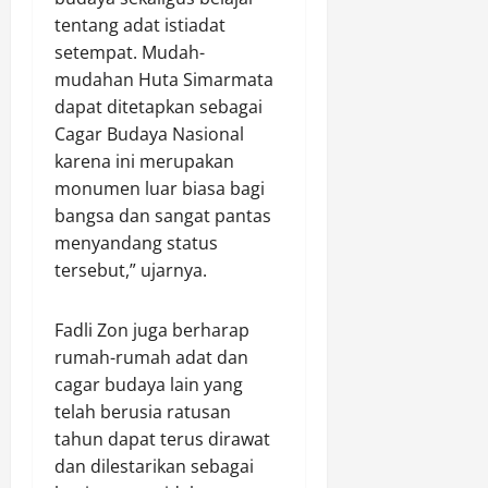
o
tentang adat istiadat
Agustus
t
8,
setempat. Mudah-
o
2026
mudahan Huta Simarmata
r
dapat ditetapkan sebagai
0
Cagar Budaya Nasional
Agustus
8,
karena ini merupakan
2026
monumen luar biasa bagi
bangsa dan sangat pantas
0
menyandang status
tersebut,” ujarnya.
Fadli Zon juga berharap
rumah-rumah adat dan
cagar budaya lain yang
telah berusia ratusan
tahun dapat terus dirawat
dan dilestarikan sebagai