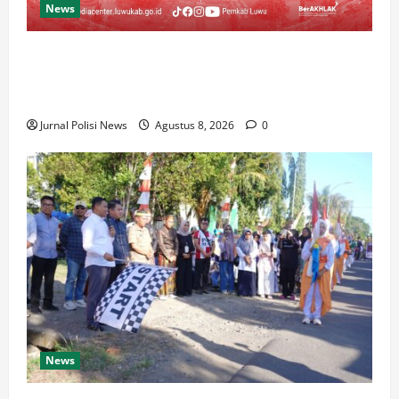
News
Luwu Raih Nilai Sempurna Indeks Reformasi Hukum
2026, Naik dari 98,08 (istimewa) Menjadi 100
dengan kategori AA (Istimewa)
Jurnal Polisi News
Agustus 8, 2026
0
News