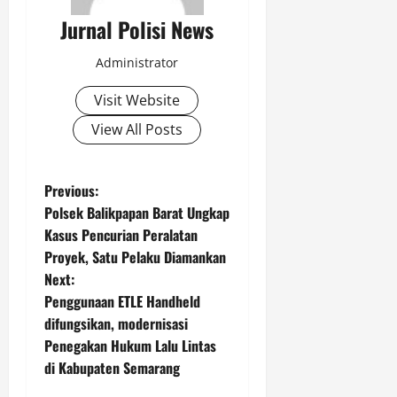
Jurnal Polisi News
Administrator
Visit Website
View All Posts
P
Previous:
Polsek Balikpapan Barat Ungkap
o
Kasus Pencurian Peralatan
Proyek, Satu Pelaku Diamankan
s
Next:
t
Penggunaan ETLE Handheld
difungsikan, modernisasi
n
Penegakan Hukum Lalu Lintas
di Kabupaten Semarang
a