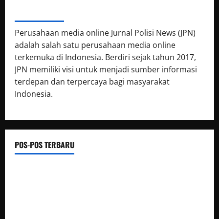
ABOUT AUTHOR
Perusahaan media online Jurnal Polisi News (JPN)
adalah salah satu perusahaan media online
terkemuka di Indonesia. Berdiri sejak tahun 2017,
JPN memiliki visi untuk menjadi sumber informasi
terdepan dan terpercaya bagi masyarakat
Indonesia.
POS-POS TERBARU
Luwu Raih Nilai Sempurna Indeks Reformasi Hukum 2026,
Naik dari 98,08 (istimewa) Menjadi 100 dengan kategori AA
(Istimewa)
Wabup Luwu: Karnaval Budaya Jadi Ruang Menanamkan