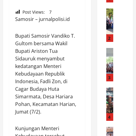
R
a
News
Post Views:
7
W
i
Samosir – jurnalpolisi.id
a
h
b
N
Bupati Samosir Vandiko T.
u
i
2
Gultom bersama Wakil
p
l
L
News
Bupati Ariston Tua
a
B
u
i
Sidauruk menyambut
u
w
S
kedatangan Menteri
p
u
e
Kebudayaan Republik
a
:
3
m
Indonesia, Fadli Zon, di
t
K
p
Cagar Budaya Huta
i
News
a
u
P
Simarmata, Desa Hariara
L
r
r
o
u
n
Pohan, Kecamatan Harian,
n
l
w
a
a
Jumat (7/2).
r
u
4
v
I
e
L
a
n
Kunjungan Menteri
s
News
e
l
d
S