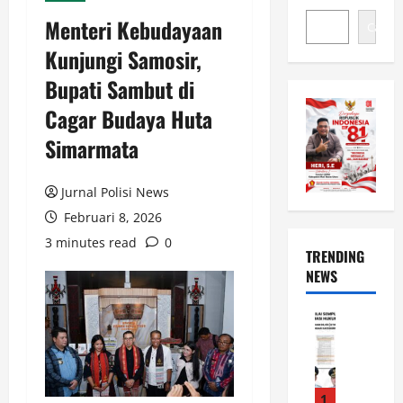
Menteri Kebudayaan
Cari
Kunjungi Samosir,
Bupati Sambut di
Cagar Budaya Huta
Simarmata
Jurnal Polisi News
Februari 8, 2026
3 minutes read
0
TRENDING
NEWS
News
L
u
w
u
1