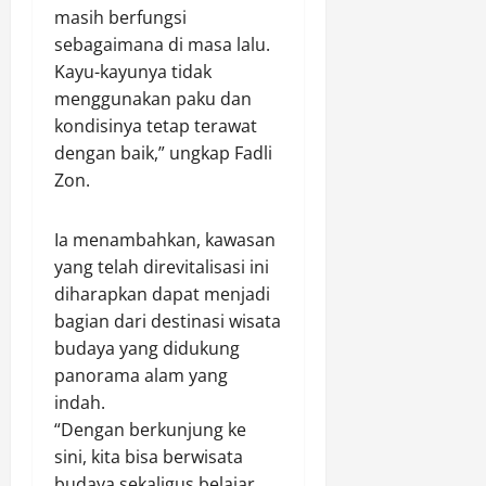
k
masih berfungsi
e
a
Agustus
r
sebagaimana di masa lalu.
t
8,
h
Kayu-kayunya tidak
2026
e
a
menggunakan paku dan
g
0
d
o
kondisinya tetap terawat
i
r
dengan baik,” ungkap Fadli
a
i
Zon.
h
A
U
A
t
Ia menambahkan, kawasan
(
a
yang telah direvitalisasi ini
I
m
s
diharapkan dapat menjadi
a
t
bagian dari destinasi wisata
S
i
budaya yang didukung
e
m
panorama alam yang
p
e
e
indah.
w
d
“Dengan berkunjung ke
a
a
sini, kita bisa berwisata
)
M
budaya sekaligus belajar