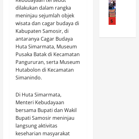
Kebudayaan tersebut
t
p
B
e
M
a
a
dilakukan dalam rangka
u
k
K
C
s
d
meninjau sejumlah objek
s
I
i
5
K
a
R
wisata dan cagar budaya di
s
r
o
y
e
Kabupaten Samosir, di
l
e
n
a
f
antaranya Cagar Budaya
a
b
t
J
o
Huta Simarmata, Museum
m
o
i
a
r
R
Pusaka Batak di Kecamatan
n
n
d
m
a
S
Pangururan, serta Museum
g
i
a
n
i
e
R
Hutabolon di Kecamatan
s
d
t
n
u
i
Simanindo.
u
a
P
a
H
d
R
r
n
u
Di Huta Simarmata,
o
a
a
g
k
n
Menteri Kebudayaan
t
m
M
u
g
u
u
bersama Bupati dan Wakil
e
m
k
s
k
n
Bupati Samosir meninjau
2
a
a
a
a
0
langsung aktivitas
l
n
M
n
2
keseharian masyarakat
P
B
e
a
6