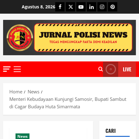
Skip
Facebook
Twitter
Youtube
Linkedin
Instagram
Pinterest
Agustus 8, 2026
to
content
LIVE
Primary
Menu
Home
News
Menteri Kebudayaan Kunjungi Samosir, Bupati Sambut
di Cagar Budaya Huta Simarmata
CARI
News