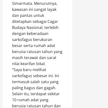
D
O
I
i
e
Simarmata. Menurutnya,
i
p
I
M
w
kawasan ini sangat layak
r
s
d
u
a
dan pantas untuk
a
P
i
d
)
ditetapkan sebagai Cagar
m
e
C
a
M
Budaya Nasional, terlebih
a
k
i
p
e
i
a
dengan keberadaan
b
a
n
k
t
u
sarkofagus berukuran
d
j
a
b
a
a
besar serta rumah adat
n
u
B
d
Agustus
berusia ratusan tahun yang
J
r
u
8,
i
masih terawat dan sarat
a
T
2026
d
1
nilai kearifan lokal.
l
a
a
0
0
“Saya baru melihat
a
h
y
0
n
sarkofagus sebesar ini. Ini
u
a
d
S
n
termasuk salah satu yang
e
e
2
paling bagus dan gagah.
n
Agustus
h
0
g
8,
Selain itu, terdapat sekitar
a
2
a
2026
10 rumah adat yang
t
6
n
berusia ratusan tahun dan
B
0