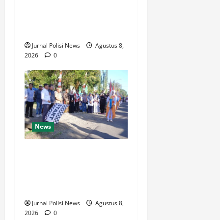
(istimewa) Menjadi 100
dengan kategori AA
(Istimewa)
Jurnal Polisi News
Agustus 8,
2026
0
News
Wabup Luwu: Karnaval
Budaya Jadi Ruang
Menanamkan Kecintaan
Generasi Muda pada Budaya
Jurnal Polisi News
Agustus 8,
2026
0