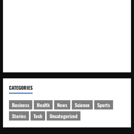
Kecintaan Generasi Muda pada Budaya
Bupati Luwu Lepas Kontingen Pramuka Menuju Jambore
Nasional XII di Cibubur Tahun 2026
Polresta Cirebon Sita Ratusan Botol Miras Ilegal dalam Ops
Pekat
SMK Islam Randudongkal Peringati Harlah ke-16,
Diramaikan Jalan Sehat Berhadiah Utama Sepeda Motor
CATEGORIES
Business
Health
News
Science
Sports
Stories
Tech
Uncategorized