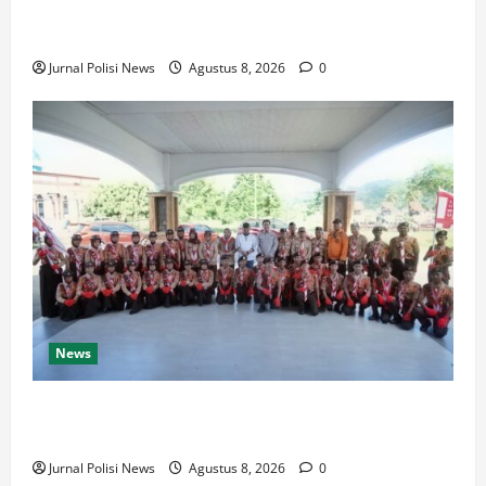
Wabup Luwu: Karnaval Budaya Jadi Ruang
Menanamkan Kecintaan Generasi Muda pada Budaya
Jurnal Polisi News
Agustus 8, 2026
0
News
Bupati Luwu Lepas Kontingen Pramuka Menuju
Jambore Nasional XII di Cibubur Tahun 2026
Jurnal Polisi News
Agustus 8, 2026
0