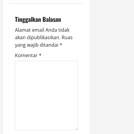
v
i
Tinggalkan Balasan
g
Alamat email Anda tidak
akan dipublikasikan.
Ruas
a
yang wajib ditandai
*
t
Komentar
*
i
o
n