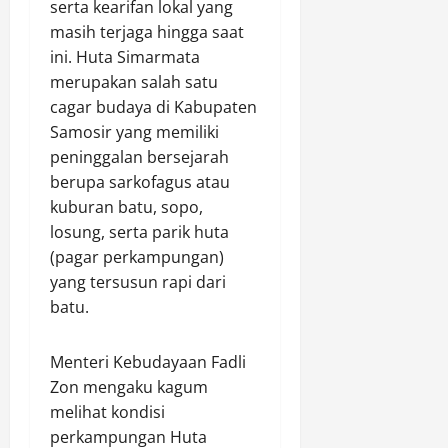
serta kearifan lokal yang
e
o
n
m
,
masih terjaga hingga saat
r
t
u
k
N
i
ini. Huta Simarmata
o
j
a
a
n
l
merupakan salah satu
u
n
i
g
M
J
K
cagar budaya di Kabupaten
k
a
i
a
e
d
Samosir yang memiliki
t
r
m
c
a
peninggalan bersejarah
i
a
b
i
r
berupa sarkofagus atau
H
s
o
n
i
kuburan batu, sopo,
a
I
r
t
9
losung, serta parik huta
r
l
e
a
8
l
e
(pagar perkampungan)
N
a
,
a
g
a
yang tersusun rapi dari
n
0
h
a
s
G
8
batu.
k
l
i
e
(
e
d
o
n
i
Menteri Kebudayaan Fadli
-
a
n
e
s
1
Zon mengaku kagum
l
a
r
t
6
a
melihat kondisi
l
a
i
,
m
X
s
perkampungan Huta
m