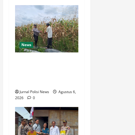
News
Bhabinkamtibmas Polsek
Siantar Marihat Sambang
dan Monitoring Lahan
Jagung Petani Binaan
Jurnal Polisi News
Agustus 6,
2026
0