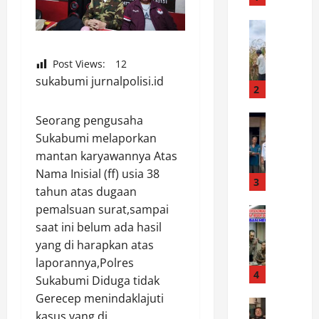
o
p
News
B
n
h
a
Post Views:
12
a
s
sukabumi jurnalpolisi.id
b
k
2
i
e
n
News
Seorang pengusaha
-
K
k
7
Sukabumi melaporkan
a
a
9
mantan karyawannya Atas
p
m
,
Nama Inisial (ff) usia 38
o
t
3
P
tahun atas dugaan
l
i
e
pemalsuan surat,sampai
s
News
b
m
O
saat ini belum ada hasil
e
m
k
k
k
a
yang di harapkan atas
a
n
S
s
b
laporannya,Polres
u
i
4
P
B
Sukabumi Diduga tidak
m
a
o
a
Gerecep menindaklajuti
P
News
n
l
n
kasus yang di
P