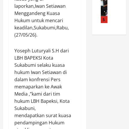
o
t
s
y
laporkan,Iwan Setiawan
W
l
a
e
u
I
i
Menggandeng Kuasa
r
k
m
P
s
5
U
Hukum untuk mencari
S
a
r
i
t
i
s
keadilan,Sukabumi,Rabu,
o
K
a
a
P
(27/05/26).
v
e
r
n
e
i
b
a
t
r
n
Yoseph Luturyali S.H dari
o
B
a
k
s
n
LBH BAPEKSI Kota
a
r
u
i
J
g
M
Sukabumi selaku kuasa
a
J
e
i
a
t
hukum Iwan Setiawan di
a
r
k
r
P
dalam konfrensi Pers
m
u
a
i
e
memaparkan ke Awak
b
k
n
h
r
Media ,”kami dari tim
i
J
S
a
a
hukum LBH Bapeksi, Kota
B
a
e
t
n
e
d
Sukabuni,
m
S
K
r
i
b
mendapatkan surat kuasa
a
o
i
B
a
m
p
pendampingan Hukum
M
a
k
b
e