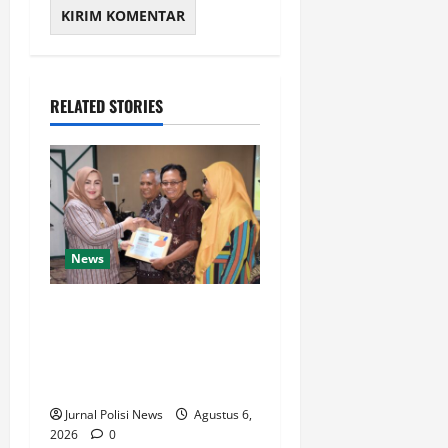
RELATED STORIES
News
Harkopnas ke-79, Pemkab
Banyumas Perkuat Peran
Koperasi sebagai Penggerak
Ekonomi Rakyat
Jurnal Polisi News
Agustus 6,
2026
0