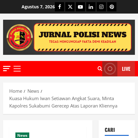
Skip
Facebook
Twitter
Youtube
Linkedin
Instagram
Pinterest
Agustus 7, 2026
to
content
LIVE
Primary
Menu
Home
News
Kuasa Hukum Iwan Setiawan Angkat Suara, Minta
Kapolres Sukabumi Gerecep Atas Laporan Kliennya
CARI
News