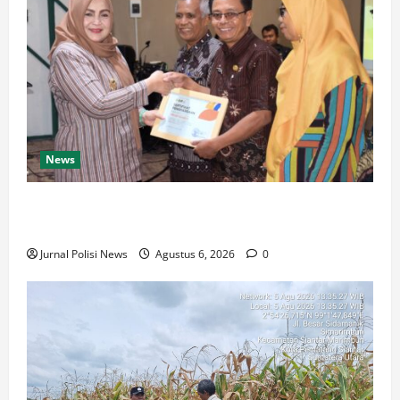
News
Harkopnas ke-79, Pemkab Banyumas Perkuat Peran
Koperasi sebagai Penggerak Ekonomi Rakyat
Jurnal Polisi News
Agustus 6, 2026
0