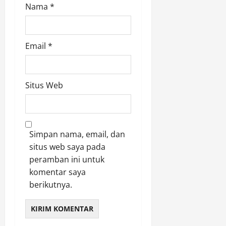
n
Nama
*
D
i
p
Email
*
r
o
y
e
Situs Web
k
s
i
k
Simpan nama, email, dan
a
situs web saya pada
n
peramban ini untuk
O
p
komentar saya
t
berikutnya.
i
m
a