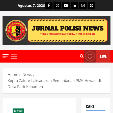
Skip
Facebook
Twitter
Youtube
Linkedin
Instagram
Pinterest
Agustus 7, 2026
to
content
LIVE
Primary
Menu
Home
News
Koptu Zainur Laksanakan Pemantauan PMK Hewan di
Desa Parit Kebumen
CARI
News