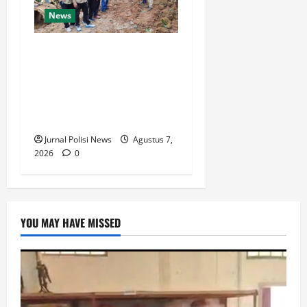
News
Warga Desa Rejo Sari
Berterimakasih dengan
Bupati H M Syukur Box
Culvert Jalan Utama Mulai
Dikerjakan
Jurnal Polisi News
Agustus 7,
2026
0
YOU MAY HAVE MISSED