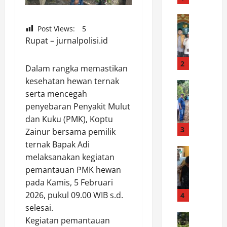
n
g
News
D
Post Views:
5
M
a
Rupat – jurnalpolisi.id
u
r
s
i
i
2
Dalam rangka memastikan
B
m
kesehatan hewan ternak
e
News
K
serta mencegah
W
a
e
a
penyebaran Penyakit Mulut
s
m
r
i
a
dan Kuku (PMK), Koptu
g
s
3
r
Zainur bersama pemilik
a
w
a
ternak Bapak Adi
D
News
a
u
melaksanakan kegiatan
B
e
H
,
pemantauan PMK hewan
u
s
i
P
pada Kamis, 5 Februari
p
a
n
o
a
R
2026, pukul 09.00 WIB s.d.
4
g
l
t
e
g
selesai.
r
i
News
j
a
e
Kegiatan pemantauan
K