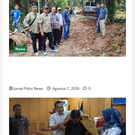
News
Warga Desa Rejo Sari Berterimakasih dengan Bupati
H M Syukur Box Culvert Jalan Utama Mulai
Dikerjakan
Jurnal Polisi News
Agustus 7, 2026
0