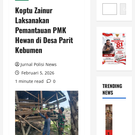
Koptu Zainur
Cari
Laksanakan
Pemantauan PMK
Hewan di Desa Parit
Kebumen
Jurnal Polisi News
Februari 5, 2026
1 minute read
0
TRENDING
NEWS
News
J
e
l
a
1