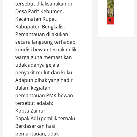
M
o
J
s
tersebut dilaksanakan di
a
.
S
a
M
Desa Parit Kebumen,
p
S
a
m
u
Kecamatan Rupat,
o
y
5
r
i
r
l
Kabupaten Bengkalis.
u
i
n
a
s
k
Pemantauan dilakukan
B
a
t
e
u
e
n
secara langsung terhadap
a
k
r
r
K
r
kondisi hewan ternak milik
B
:
t
e
a
warga guna memastikan
a
P
e
s
P
tidak adanya gejala
l
e
r
e
e
penyakit mulut dan kuku.
i
m
i
h
r
Adapun pihak yang hadir
k
k
m
a
k
p
a
dalam kegiatan
a
t
u
a
b
k
pemantauan PMK hewan
a
a
p
M
a
n
t
tersebut adalah:
a
e
s
,
M
Koptu Zainur
n
r
i
B
i
Bapak Adi (pemilik ternak)
T
a
h
u
t
Berdasarkan hasil
i
n
d
p
i
pemantauan, tidak
m
g
e
a
g