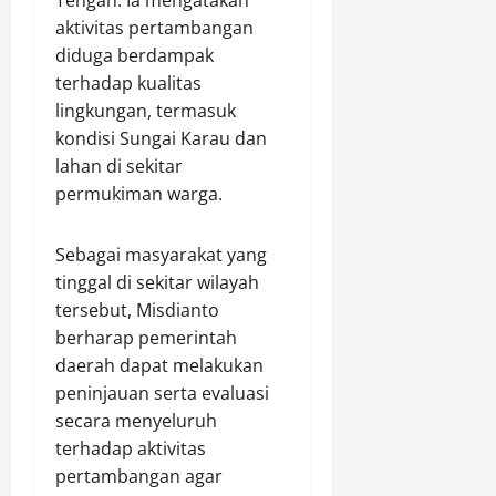
m
n
aktivitas pertambangan
a
u
diduga berdampak
n
h
terhadap kualitas
P
i
lingkungan, termasuk
o
A
h
t
kondisi Sungai Karau dan
o
u
lahan di sekitar
n
r
permukiman warga.
G
a
u
n
Sebagai masyarakat yang
n
a
tinggal di sekitar wilayah
Agustus
M
tersebut, Misdianto
7,
e
2026
berharap pemerintah
n
daerah dapat melakukan
0
d
peninjauan serta evaluasi
u
secara menyeluruh
k
terhadap aktivitas
u
pertambangan agar
n