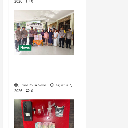
2026
0
News
Sambut HUT Kemerdekaan
RI Ke 81, Polsek Siantar
Marihat Bakti Sosial
Jurnal Polisi News
Agustus 7,
2026
0