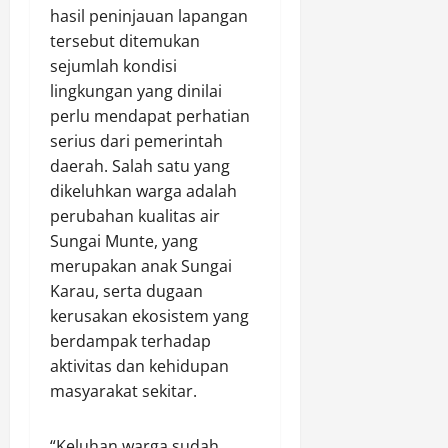
a
u
hasil peninjauan lapangan
k
k
a
d
l
a
tersebut ditemukan
a
r
a
u
n
p
M
sejumlah kondisi
r
I
H
P
a
k
lingkungan yang dinilai
n
u
e
r
a
perlu mendapat perhatian
t
l
n
i
n
serius dari pemerintah
e
u
g
h
D
daerah. Salah satu yang
n
G
e
a
i
dikeluhkan warga adalah
s
e
d
t
r
B
l
perubahan kualitas air
a
B
i
e
a
r
Sungai Munte, yang
a
d
r
r
S
k
i
merupakan anak Sungai
k
R
a
t
J
Karau, serta dugaan
o
a
b
i
a
kerusakan ekosistem yang
o
z
u
S
l
berdampak terhadap
r
i
d
o
a
aktivitas dan kehidupan
d
a
i
s
n
i
masyarakat sekitar.
1
R
i
D
n
4
o
a
a
a
T
k
l
r
“Keluhan warga sudah