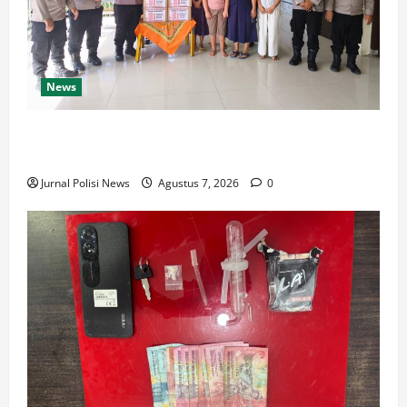
News
Sambut HUT Kemerdekaan RI Ke 81, Polsek Siantar
Marihat Bakti Sosial
Jurnal Polisi News
Agustus 7, 2026
0