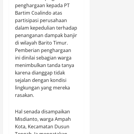
b
penghargaan kepada PT
a
a
L
Bartim Coalindo atas
r
i
,
partisipasi perusahaan
n
D
dalam kepedulian terhadap
g
i
penanganan dampak banjir
k
t
di wilayah Barito Timur.
u
i
Pemberian penghargaan
n
l
ini dinilai sebagian warga
g
a
menimbulkan tanda tanya
a
n
n
g
karena dianggap tidak
d
T
sejalan dengan kondisi
a
i
lingkungan yang mereka
n
d
rasakan.
P
a
e
k
n
Hal senada disampaikan
M
a
e
Misdianto, warga Ampah
n
m
Kota, Kecamatan Dusun
a
e
Tengah. Ia mengatakan