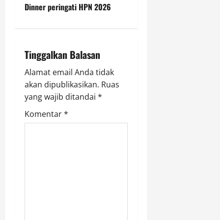
Dinner peringati HPN 2026
a
v
i
Tinggalkan Balasan
g
Alamat email Anda tidak
akan dipublikasikan.
Ruas
a
yang wajib ditandai
*
t
Komentar
*
i
o
n