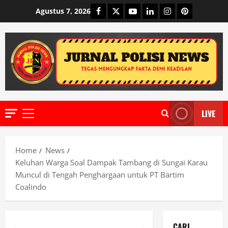
Skip
Facebook
Twitter
Youtube
Linkedin
Instagram
Pinterest
Agustus 7, 2026
to
content
LIVE
Primary
Menu
Home
News
Keluhan Warga Soal Dampak Tambang di Sungai Karau
Muncul di Tengah Penghargaan untuk PT Bartim
Coalindo
CARI