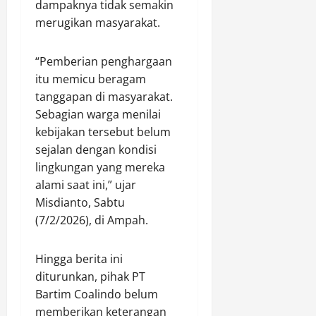
g
dampaknya tidak semakin
P
merugikan masyarakat.
r
o
“Pemberian penghargaan
g
itu memicu beragam
r
a
tanggapan di masyarakat.
m
Sebagian warga menilai
G
kebijakan tersebut belum
r
sejalan dengan kondisi
e
lingkungan yang mereka
e
alami saat ini,” ujar
n
Misdianto, Sabtu
P
(7/2/2026), di Ampah.
o
l
i
Hingga berita ini
c
diturunkan, pihak PT
i
Bartim Coalindo belum
n
memberikan keterangan
g