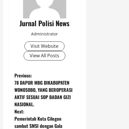
Jurnal Polisi News
Administrator
Visit Website
View All Posts
P
Previous:
78 DAPUR MBG DIKABUPATEN
o
WONOSOBO, YANG BEROPERASI
AKTIF SESUAI SOP BADAN GIZI
s
NASIONAL.
t
Next:
Pemerintah Kota Cilegon
n
sambut SMSI dengan Gala