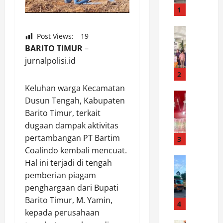
s
1
e
k
News
Post Views:
19
S
S
BARITO TIMUR
–
a
i
jurnalpolisi.id
m
a
b
n
2
u
t
Keluhan warga Kecamatan
t
News
a
Dusun Tengah, Kabupaten
S
H
r
Barito Timur, terkait
a
U
M
dugaan dampak aktivitas
t
T
a
pertambangan PT Bartim
r
K
3
r
e
e
Coalindo kembali mencuat.
t
s
News
m
o
Hal ini terjadi di tengah
D
n
e
b
pemberian piagam
i
a
r
a
penghargaan dari Bupati
s
r
d
C
Barito Timur, M. Yamin,
h
k
4
e
e
kepada perusahaan
u
o
k
k