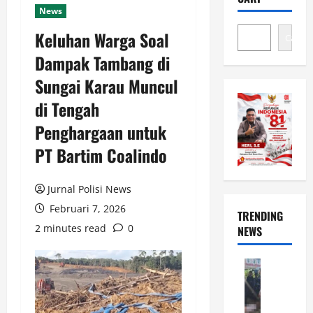
News
Keluhan Warga Soal
Cari
Dampak Tambang di
Sungai Karau Muncul
di Tengah
Penghargaan untuk
PT Bartim Coalindo
Jurnal Polisi News
Februari 7, 2026
TRENDING
2 minutes read
0
NEWS
News
P
o
l