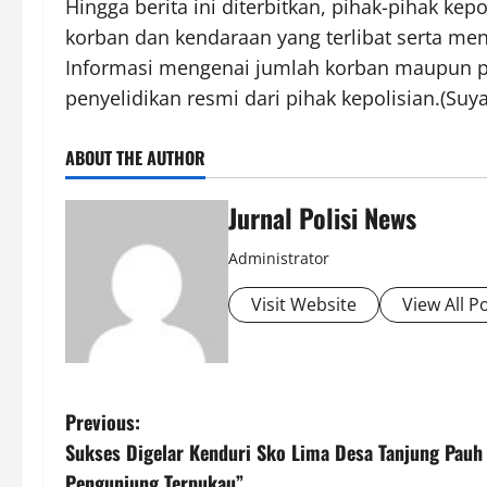
Hingga berita ini diterbitkan, pihak-pihak k
korban dan kendaraan yang terlibat serta men
Informasi mengenai jumlah korban maupun 
penyelidikan resmi dari pihak kepolisian.(Suy
ABOUT THE AUTHOR
Jurnal Polisi News
Administrator
Visit Website
View All P
P
Previous:
Sukses Digelar Kenduri Sko Lima Desa Tanjung Pauh 
o
Pengunjung Terpukau”