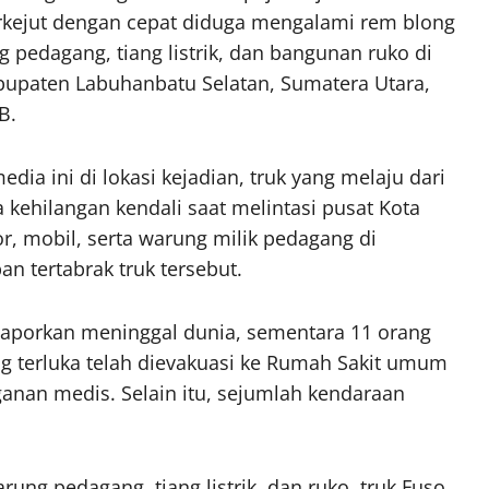
terkejut dengan cepat diduga mengalami rem blong
pedagang, tiang listrik, dan bangunan ruko di
abupaten Labuhanbatu Selatan, Sumatera Utara,
B.
ia ini di lokasi kejadian, truk yang melaju dari
kehilangan kendali saat melintasi pusat Kota
r, mobil, serta warung milik pedagang di
n tertabrak truk tersebut.
laporkan meninggal dunia, sementara 11 orang
ng terluka telah dievakuasi ke Rumah Sakit umum
nan medis. Selain itu, sejumlah kendaraan
ng pedagang, tiang listrik, dan ruko, truk Fuso