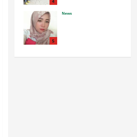
Keterlibatan dalam
4
Pembahasan PPKH 281
News
Agustus 8, 2026
0
Berita Soal Dugaan Uang Rp35
Juta Dipersoalkan, R Klaim
Tak Pernah Dikonfirmasi
Wartawan Y
5
Agustus 8, 2026
0