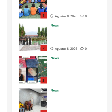
SAMBANGI UPT SMPN 015
SIPONJOT
1
Agustus 8, 2026
0
News
Korem 132/Tdl Hadiri Ziarah
Rombongan HUT Ke-1 Kodam
XXIII/Palaka Wira
2
Agustus 8, 2026
0
News
Satresnarkoba Polres PPU
Tangkap Pria Diduga Edarkan
Sabu, 16 Paket Diamankan di
Waru
3
Agustus 8, 2026
0
News
Pembayaran Tali Asih PT NPR
Dipertanyakan, Pemilik Lahan
Soroti Transparansi dan