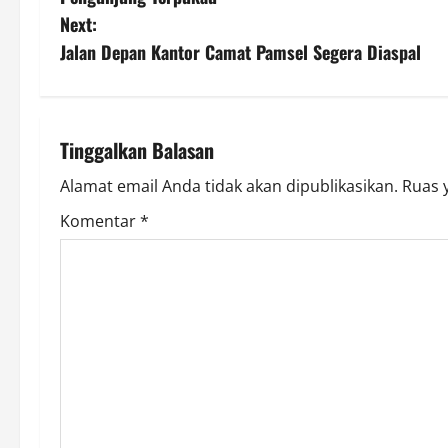
s
Next:
Jalan Depan Kantor Camat Pamsel Segera Diaspal
t
n
a
Tinggalkan Balasan
v
Alamat email Anda tidak akan dipublikasikan.
Ruas 
Komentar
*
i
g
a
t
i