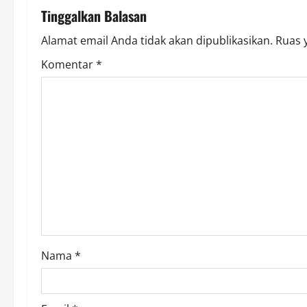
n
Tinggalkan Balasan
a
Alamat email Anda tidak akan dipublikasikan.
Ruas 
v
Komentar
*
i
g
a
t
i
o
Nama
*
n