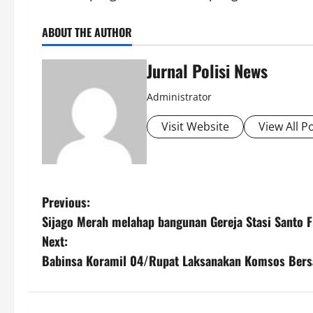
ABOUT THE AUTHOR
Jurnal Polisi News
Administrator
Visit Website
View All P
P
Previous:
Sijago Merah melahap bangunan Gereja Stasi Santo
o
Next:
s
Babinsa Koramil 04/Rupat Laksanakan Komsos Bers
t