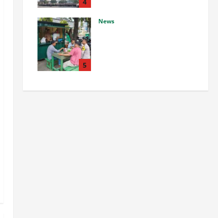
Kepemimpinan untuk
4
Wujudkan Pelayanan Presisi
News
Agustus 6, 2026
0
Polsek Pulomerak Ajak
Seluruh Elemen Masyarakat
Bersama Ciptakan Lingkungan
Aman
5
Agustus 6, 2026
0