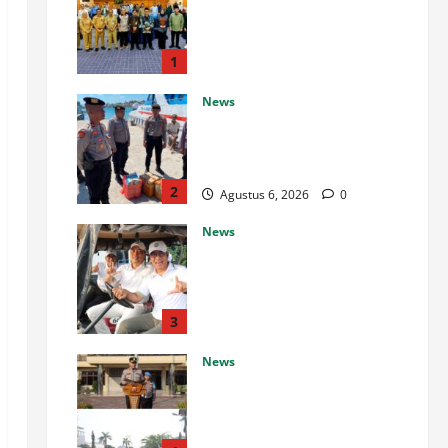
Ketahanan Pangan, Dorong
Kemandirian Ekonomi
Pesantren Lewat Budidaya
1
Ayam Petelur
News
Agustus 6, 2026
0
Operasi Antik Salawaku 2026
Polres Malra Amankan
Puluhan Liter Miras
2
Agustus 6, 2026
0
News
Borneo Forum 2026 Dimulai,
Turnamen Golf Satukan
Pemangku Kepentingan
Perkuat Industri Sawit
3
Berkelanjutan di Kaltim
News
Agustus 6, 2026
0
Bangun Polri Berakar
Integritas, Kapolres Cilegon
Tanamkan Filosofi Pohon