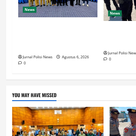
News
News
Bank Indonesia Perkuat Ketahanan
Operasi Antik
Pangan, Dorong Kemandirian
Polres Malra 
Ekonomi Pesantren Lewat Budidaya
Liter Miras
Ayam Petelur
Jurnal Polisi Ne
Jurnal Polisi News
Agustus 6, 2026
0
0
YOU MAY HAVE MISSED