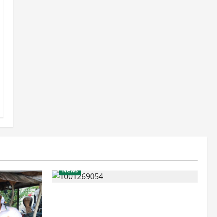
News
Bangun Polri Berakar Integritas,
Kapolres Cilegon Tanamkan Filosofi