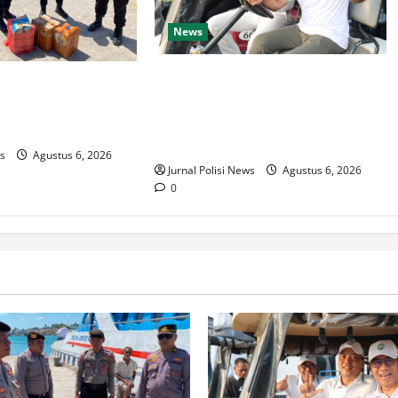
News
Borneo Forum 2026 Dimulai,
 Salawaku 2026
Turnamen Golf Satukan Pemangku
Amankan Puluhan
Kepentingan Perkuat Industri Sawit
Berkelanjutan di Kaltim
ws
Agustus 6, 2026
Jurnal Polisi News
Agustus 6, 2026
0