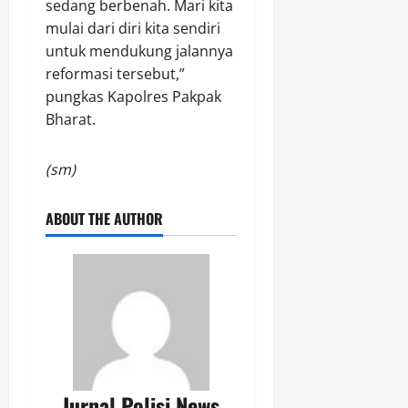
sedang berbenah. Mari kita
r
y
i
mulai dari diri kita sendiri
b
a
m
e
untuk mendukung jalannya
n
r
a
reformasi tersebut,”
Agustus
s
n
pungkas Kapolres Pakpak
6,
i
P
2026
Bharat.
h
r
k
0
e
(sm)
e
s
w
i
a
s
ABOUT THE AUTHOR
r
i
g
a
Agustus
6,
2026
Agustus
6,
0
2026
0
Jurnal Polisi News