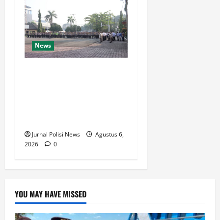
News
Bangun Polri Berakar
Integritas, Kapolres Cilegon
Tanamkan Filosofi Pohon
Kepemimpinan untuk
Wujudkan Pelayanan Presisi
Jurnal Polisi News
Agustus 6,
2026
0
YOU MAY HAVE MISSED