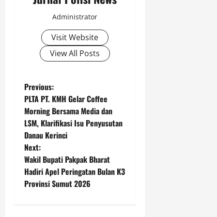
Administrator
Visit Website
View All Posts
P
Previous:
PLTA PT. KMH Gelar Coffee
o
Morning Bersama Media dan
LSM, Klarifikasi Isu Penyusutan
s
Danau Kerinci
t
Next:
Wakil Bupati Pakpak Bharat
n
Hadiri Apel Peringatan Bulan K3
Provinsi Sumut 2026
a
v