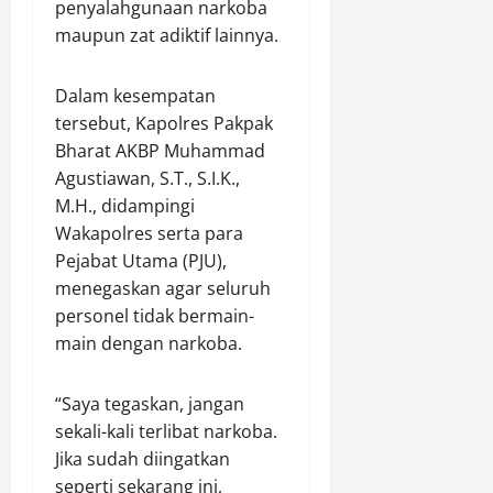
s
m
penyalahgunaan narkoba
i
a
e
a
l
maupun zat adiktif lainnya.
n
k
C
o
P
P
i
s
e
Dalam kesempatan
u
p
o
r
tersebut, Kapolres Pakpak
l
t
f
k
o
Bharat AKBP Muhammad
a
i
u
m
k
Agustiawan, S.T., S.I.K.,
P
a
e
a
o
t
M.H., didampingi
r
n
h
I
Wakapolres serta para
a
L
o
n
Pejabat Utama (PJU),
k
i
n
d
menegaskan agar seluruh
b
n
K
u
personel tidak bermain-
e
g
e
s
main dengan narkoba.
r
k
p
t
s
u
e
r
a
n
m
i
“Saya tegaskan, jangan
m
g
i
S
sekali-kali terlibat narkoba.
a
a
m
a
Jika sudah diingatkan
a
n
p
w
seperti sekarang ini,
n
A