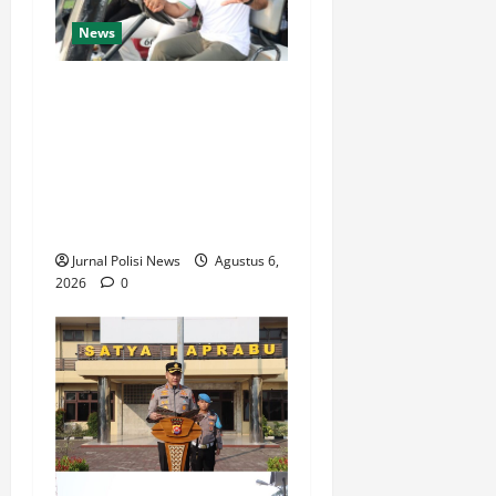
News
Borneo Forum 2026
Dimulai, Turnamen Golf
Satukan Pemangku
Kepentingan Perkuat
Industri Sawit Berkelanjutan
di Kaltim
Jurnal Polisi News
Agustus 6,
2026
0