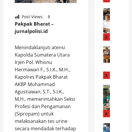
a
s
News
B
Post Views:
8
i
o
A
Pakpak Bharat –
r
n
jurnalpolisi.id
n
t
2
e
i
Menindaklanjuti atensi
o
News
k
Kapolda Sumatera Utara
B
F
S
a
o
Irjen Pol. Whisnu
a
n
r
l
Hermawan F., S.I.K., M.H.,
g
u
3
a
Kapolres Pakpak Bharat
u
m
w
AKBP Muhammad
n
News
2
a
Agustiawan, S.T., S.I.K.,
P
P
0
k
M.H., memerintahkan Seksi
o
o
2
u
l
Profesi dan Pengamanan
l
6
2
s
r
(Sipropam) untuk
4
D
0
e
i
i
2
melaksanakan tes urine
k
News
B
m
6
secara mendadak terhadap
B