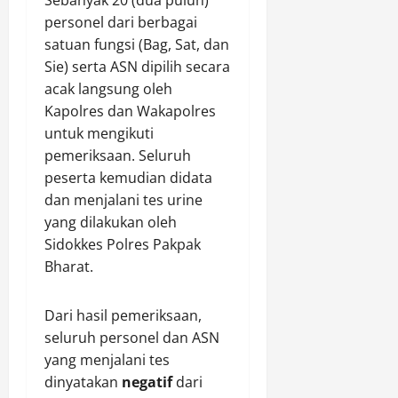
y
l
l
k
u
personel dari berbagai
a
e
r
a
h
satuan fungsi (Bag, Sat, dan
h
m
e
n
a
Sie) serta ASN dipilih secara
T
e
s
P
n
acak langsung oleh
a
n
C
e
L
m
M
Kapolres dan Wakapolres
i
m
i
a
a
l
untuk mengikuti
a
t
n
s
e
n
e
pemeriksaan. Seluruh
s
y
g
g
r
peserta kemudian didata
a
a
o
k
M
dan menjalani tes urine
r
r
n
u
i
yang dilakukan oleh
i
a
T
K
r
Sidokkes Polres Pakpak
!
k
a
e
a
!
Bharat.
a
n
p
s
!
t
a
e
K
B
m
n
Dari hasil pemeriksaan,
Agustus
a
e
k
t
6,
seluruh personel dan ASN
p
r
a
i
2026
yang menjalani tes
o
s
n
n
dinyatakan
negatif
dari
l
a
0
F
g