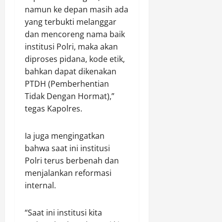
i
i
g
namun ke depan masih ada
m
n
t
g
a
yang terbukti melanggar
a
B
o
n
n
e
dan mencoreng nama baik
t
u
r
institusi Polri, maka akan
a
n
k
Agustus
diproses pidana, kode etik,
d
t
e
6,
bahkan dapat dikenakan
i
u
2026
l
PTDH (Pemberhentian
s
k
a
0
Tidak Dengan Hormat),”
t
W
n
r
tegas Kapolres.
u
j
i
j
u
b
u
t
Ia juga mengingatkan
u
d
a
bahwa saat ini institusi
s
k
n
Polri terus berbenah dan
i
a
d
k
menjalankan reformasi
n
i
a
internal.
P
K
n
e
a
a
l
l
“Saat ini institusi kita
i
a
t