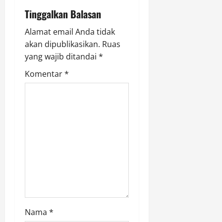
i
Tinggalkan Balasan
g
Alamat email Anda tidak
akan dipublikasikan.
Ruas
a
yang wajib ditandai
*
t
Komentar
*
i
o
n
Nama
*