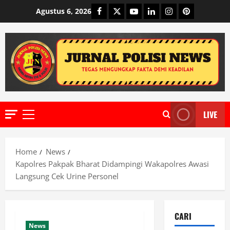
Skip
Facebook
Twitter
Youtube
Linkedin
Instagram
Pinterest
Agustus 6, 2026
to
content
LIVE
Primary
Menu
Home
News
Kapolres Pakpak Bharat Didampingi Wakapolres Awasi
Langsung Cek Urine Personel
CARI
News