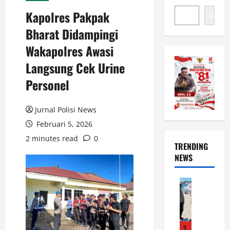
Kapolres Pakpak
Cari
Bharat Didampingi
Wakapolres Awasi
Langsung Cek Urine
Personel
Jurnal Polisi News
Februari 5, 2026
2 minutes read
0
TRENDING
NEWS
News
O
p
e
r
1