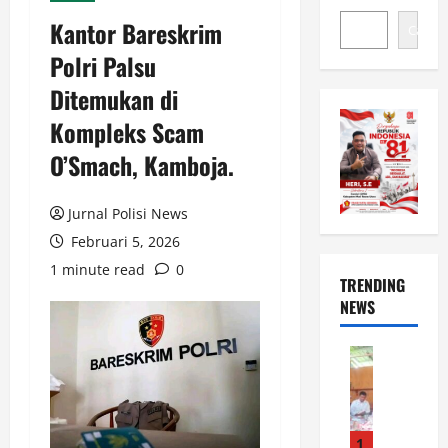
Kantor Bareskrim
Cari
Polri Palsu
Ditemukan di
Kompleks Scam
O’Smach, Kamboja.
Jurnal Polisi News
Februari 5, 2026
1 minute read
0
TRENDING
NEWS
News
S
i
l
a
1