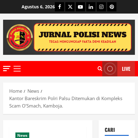
Skip
Facebook
Twitter
Youtube
Linkedin
Instagram
Pinterest
Agustus 6, 2026
to
content
LIVE
Primary
Menu
Home
News
Kantor Bareskrim Polri Palsu Ditemukan di Kompleks
Scam O’Smach, Kamboja.
CARI
News