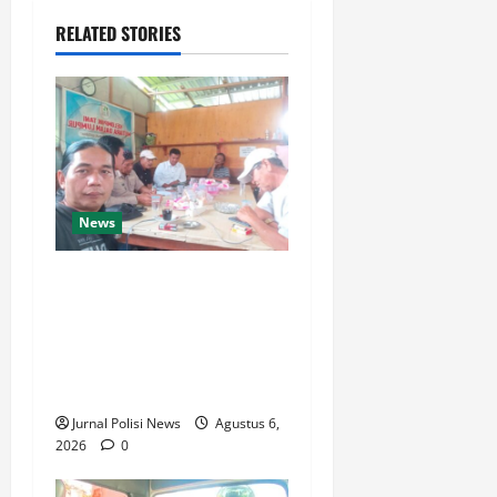
RELATED STORIES
News
Silaturahmi dan Rapat
Internal Koperasi Produsen
Sape Panari Sejahtera
Perkuat Konsolidasi
Organisasi
Jurnal Polisi News
Agustus 6,
2026
0