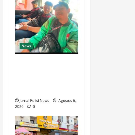
News
Ketua Komando Feryandi
Tarigan, S.H. Apresiasi
Kinerja Luar Biasa Jajaran
Kepolisian: Kasus Tuntas
Kurang dari 24 Jam
Jurnal Polisi News
Agustus 6,
2026
0