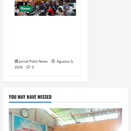
News
Respons Cepat Polda Kepri
Ungkap Kasus Curas
Terhadap Driver Ojek Online
Maxim, Pelaku Berhasil
Diamankan
Jurnal Polisi News
Agustus 6,
2026
0
YOU MAY HAVE MISSED