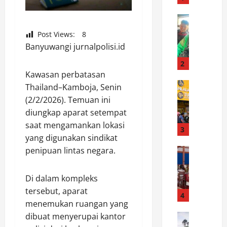
t
u
News
K
r
Post Views:
8
e
a
Banyuwangi jurnalpolisi.id
t
h
u
m
2
a
Kawasan perbatasan
i
K
News
d
Thailand–Kamboja, Senin
R
o
a
(2/2/2026). Temuan ini
e
m
n
diungkap aparat setempat
s
a
R
saat mengamankan lokasi
p
n
3
a
yang digunakan sindikat
o
d
p
penipuan lintas negara.
n
News
o
a
P
s
F
t
e
C
e
I
Di dalam kompleks
m
e
r
n
tersebut, aparat
d
p
4
y
t
menemukan ruangan yang
e
a
a
e
dibuat menyerupai kantor
s
News
t
n
r
P