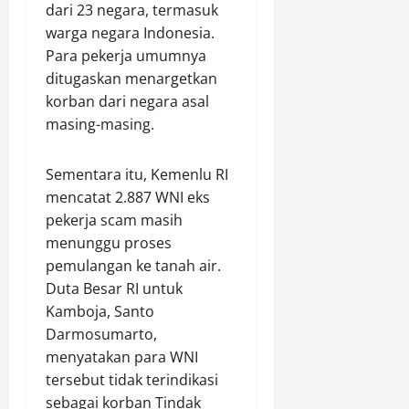
dari 23 negara, termasuk
l
a
C
s
p
L
warga negara Indonesia.
t
u
i
e
i
a
Para pekerja umumnya
r
K
P
s
n
a
i
ditugaskan menargetkan
a
t
G
s
n
n
korban dari negara asal
r
r
T
e
a
masing-masing.
i
a
e
r
r
k
t
r
j
i
,
Sementara itu, Kemenlu RI
i
h
a
S
K
s
a
mencatat 2.887 WNI eks
L
e
e
,
d
u
pekerja scam masih
j
m
W
a
a
a
menunggu proses
a
a
p
r
h
pemulangan ke tanah air.
c
r
D
B
t
Duta Besar RI untuk
e
g
r
i
e
Kamboja, Santo
t
a
i
a
r
a
Darmosumarto,
A
v
s
a
n
n
menyatakan para WNI
e
a
P
P
t
r
J
tersebut tidak terindikasi
e
a
u
O
a
r
sebagai korban Tindak