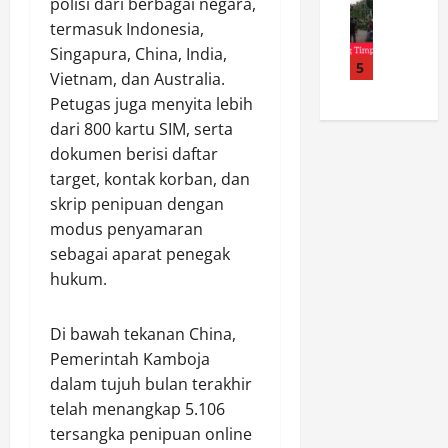
B
P
polisi dari berbagai negara,
d
n
o
a
o
i
termasuk Indonesia,
a
h
l
l
T
l
Singapura, China, India,
o
e
5
d
a
K
Vietnam, dan Australia.
n
r
a
r
o
Petugas juga menyita lebih
T
e
K
i
p
dari 800 kartu SIM, serta
u
j
e
g
e
m
dokumen berisi daftar
o
p
a
r
b
G
target, kontak korban, dan
r
n
a
a
e
i
,
skrip penipuan dengan
s
n
l
U
S
i
modus penyamaran
g
a
n
.
P
sebagai aparat penegak
T
r
g
H
r
hukum.
i
C
k
.
o
m
e
a
A
d
p
k
p
Di bawah tekanan China,
p
u
a
K
K
r
Pemerintah Kamboja
s
K
e
a
e
e
dalam tujuh bulan terakhir
a
s
s
s
n
telah menangkap 5.106
b
e
u
i
S
tersangka penipuan online
e
h
s
a
a