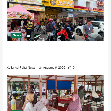
News
Respons Cepat Polda Kepri Ungkap Kasus Curas
Terhadap Driver Ojek Online Maxim, Pelaku Berhasil
Diamankan
Jurnal Polisi News
Agustus 6, 2026
0