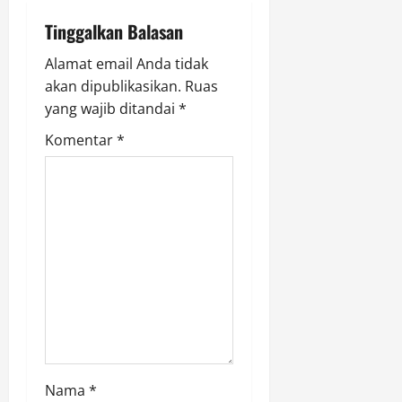
0
v
m
2026
Tinggalkan Balasan
i
0
Agustus
Alamat email Anda tidak
6,
g
akan dipublikasikan.
Ruas
2026
yang wajib ditandai
*
a
0
Komentar
*
t
i
o
n
Nama
*