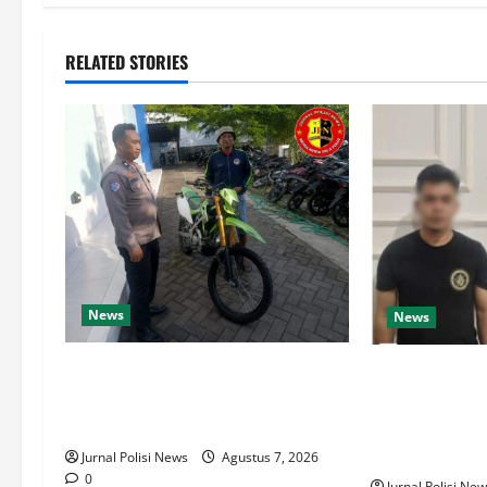
RELATED STORIES
News
News
Satlantas Banyuwangi:
Polres PPU Bo
Pengambilan Bukti Gratis Tanpa
Peredaran Sab
Dipungut Biaya, Waspada Calo!
Belasan Paket
Diamankan
Jurnal Polisi News
Agustus 7, 2026
0
Jurnal Polisi Ne