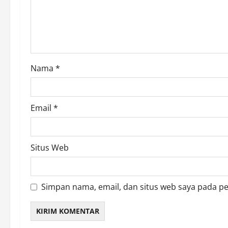
i
o
n
Nama
*
Email
*
Situs Web
Simpan nama, email, dan situs web saya pada p