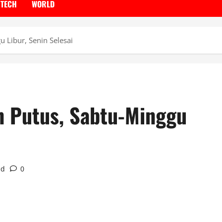
TECH
WORLD
 Libur, Senin Selesai
n Putus, Sabtu-Minggu
ad
0