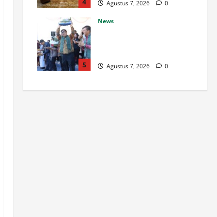
4
Agustus 7, 2026
0
News
Ke Empat kalinya Festival Tao
Toba Joujou 2026 Resmi
Digelar di Samosir
5
Agustus 7, 2026
0