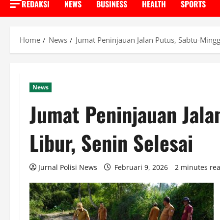
REDAKSI
NEWS
BUSINESS
HEALTH
SPORTS
Home
News
Jumat Peninjauan Jalan Putus, Sabtu-Minggu
News
Jumat Peninjauan Jala
Libur, Senin Selesai
Jurnal Polisi News
Februari 9, 2026
2 minutes re