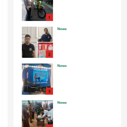
Pengambilan Bukti Gratis
Tanpa Dipungut Biaya,
Waspada Calo!
1
Agustus 7, 2026
0
News
Polres PPU Bongkar Jaringan
Peredaran Sabu, Dua
Tersangka dan Belasan Paket
Narkotika Diamankan
2
Agustus 7, 2026
0
News
Pemkab Tulungagung Bagikan
10.000 Bendera Merah Putih,
Camat Diminta Pastikan
Berkibar di Rumah Warga
3
Agustus 7, 2026
0
News
Pelantikan dan Pengambilan
Sumpah Jabatan Perangkat
Desa Kendalbulur Tahun 2026