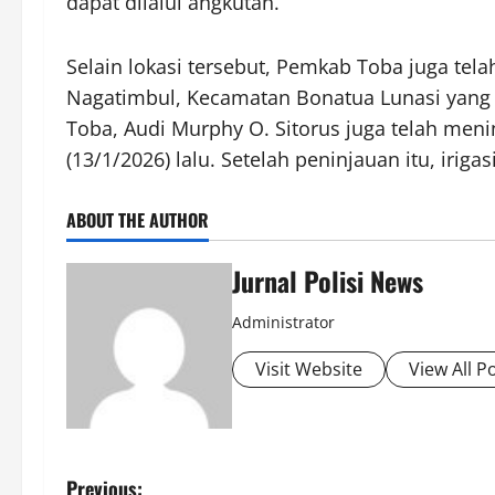
dapat dilalui angkutan.
Selain lokasi tersebut, Pemkab Toba juga tel
Nagatimbul, Kecamatan Bonatua Lunasi yang j
Toba, Audi Murphy O. Sitorus juga telah meni
(13/1/2026) lalu. Setelah peninjauan itu, iriga
ABOUT THE AUTHOR
Jurnal Polisi News
Administrator
Visit Website
View All P
P
Previous: