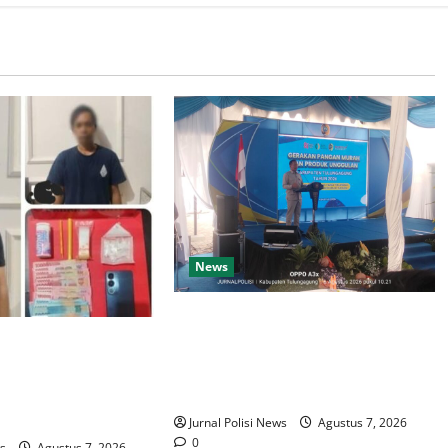
News
Pemkab Tulungagung Bagikan
10.000 Bendera Merah Putih,
ngkar Jaringan
Camat Diminta Pastikan Berkibar
u, Dua Tersangka dan
di Rumah Warga
 Narkotika
Jurnal Polisi News
Agustus 7, 2026
0
ws
Agustus 7, 2026