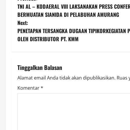
TNI AL – KODAERAL VIII LAKSANAKAN PRESS CONF
o
BERMUATAN SIANIDA DI PELABUHAN AMURANG
s
Next:
PENETAPAN TERSANGKA DUGAAN TIPIKORKEGIATAN P
t
OLEH DISTRIBUTOR PT. KMM
n
a
Tinggalkan Balasan
v
Alamat email Anda tidak akan dipublikasikan.
Ruas 
i
Komentar
*
g
a
t