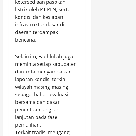
i
ketersediaan pasokan
u
n
s
Agustus
u
k
I
listrik oleh PT PLN, serta
s
7,
n
O
V
kondisi dan kesiapan
a
2026
t
D
K
l
infrastruktur dasar di
u
0
O
o
a
daerah terdampak
k
L
t
m
bencana.
P
d
o
e
a
Agustus
n
n
Selain itu, Fadhlullah juga
Agustus
7,
y
M
7,
meminta setiap kabupaten
2026
u
o
2026
dan kota menyampaikan
s
b
0
laporan kondisi terkini
0
u
i
wilayah masing-masing
n
l
sebagai bahan evaluasi
a
P
n
bersama dan dasar
e
P
n
penentuan langkah
e
u
lanjutan pada fase
r
m
pemulihan.
d
b
Terkait tradisi meugang,
a
a