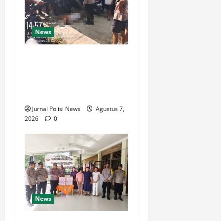
News
Polsek Siantar Martoba Cek
TKP Adanya Warga Tidak
Sadarkan Diri di Jalan
Darussalam
Jurnal Polisi News
Agustus 7,
2026
0
News