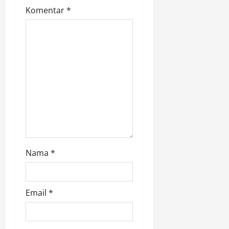
t
Komentar
*
i
o
n
Nama
*
Email
*