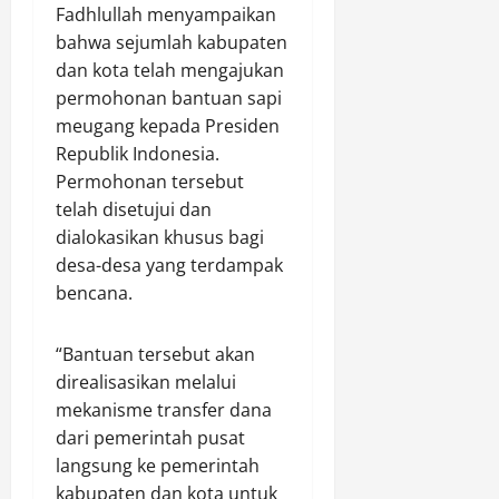
Fadhlullah menyampaikan
L
r
bahwa sejumlah kabupaten
i
,
n
dan kota telah mengajukan
D
g
i
permohonan bantuan sapi
k
t
meugang kepada Presiden
u
i
Republik Indonesia.
n
l
Permohonan tersebut
g
a
telah disetujui dan
a
n
dialokasikan khusus bagi
n
g
desa-desa yang terdampak
d
T
a
i
bencana.
n
d
P
a
“Bantuan tersebut akan
e
k
direalisasikan melalui
n
M
mekanisme transfer dana
a
e
n
dari pemerintah pusat
m
a
e
langsung ke pemerintah
m
n
kabupaten dan kota untuk