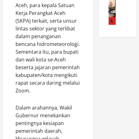
d
a
a
K
Aceh, para kepala Satuan
e
a
P
n
P
Kerja Perangkat Aceh
m
n
o
R
A
d
S
(SKPA) terkait, serta unsur
5
l
I
d
a
a
r
lintas sektor yang terlibat
K
a
d
t
e
e
n
dalam penanganan
a
l
s
8
y
bencana hidrometeorologi.
n
a
R
1
a
Sementara itu, para bupati
P
n
o
,
W
dan wali kota se-Aceh
o
t
k
P
a
beserta jajaran pemerintah
l
a
a
o
r
r
kabupaten/kota mengikuti
s
n
l
g
e
P
H
rapat secara daring melalui
s
a
s
o
u
e
Zoom.
T
R
l
l
k
i
o
r
u
S
d
Dalam arahannya, Wakil
k
e
T
i
a
Gubernur menekankan
a
s
a
a
k
n
R
pentingnya kesiapan
n
n
S
H
o
g
pemerintah daerah,
t
a
u
k
k
a
d
khususnya wilayah