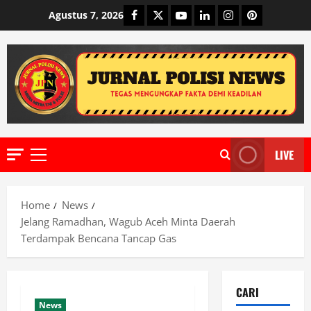
Skip
Facebook
Twitter
Youtube
Linkedin
Instagram
Pinterest
Agustus 7, 2026
to
content
LIVE
Primary
Menu
Home
News
Jelang Ramadhan, Wagub Aceh Minta Daerah
Terdampak Bencana Tancap Gas
CARI
News