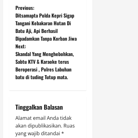
P
Agustus
Previous:
7,
Ditsamapta Polda Kepri Sigap
2026
o
Tangani Kebakaran Hutan Di
0
Batu Aji, Api Berhasil
s
Dipadamkan Tanpa Korban Jiwa
t
Next:
Skandal Yang Menghebohkan,
n
Sabtu KTV & Karaoke terus
Beroperasi , Polres Labuhan
a
batu di tuding Tutup mata.
v
i
Tinggalkan Balasan
g
Alamat email Anda tidak
a
akan dipublikasikan.
Ruas
yang wajib ditandai
*