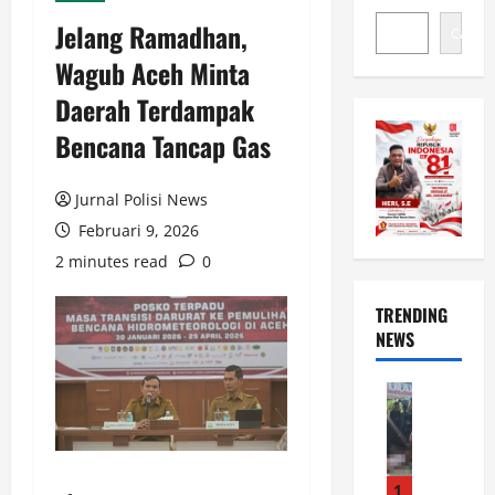
Jelang Ramadhan,
Cari
Wagub Aceh Minta
Daerah Terdampak
Bencana Tancap Gas
Jurnal Polisi News
Februari 9, 2026
2 minutes read
0
TRENDING
NEWS
News
P
o
l
s
1