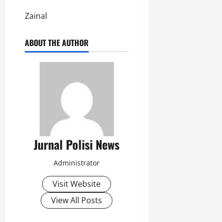
P
r
Zainal
o
g
ABOUT THE AUTHOR
r
a
m
G
r
e
e
n
P
Jurnal Polisi News
o
l
Administrator
i
c
Visit Website
i
n
View All Posts
g