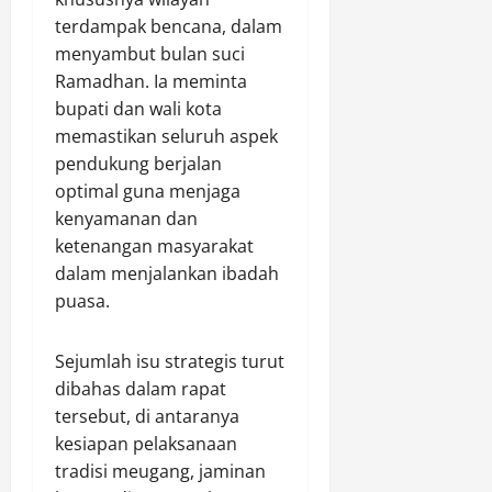
l
a
a
r
a
terdampak bencana, dalam
u
n
p
M
r
menyambut bulan suci
I
H
P
a
k
Ramadhan. Ia meminta
n
u
e
r
a
bupati dan wali kota
t
l
n
i
n
e
memastikan seluruh aspek
u
g
h
D
n
G
e
pendukung berjalan
a
i
s
e
d
t
optimal guna menjaga
r
B
l
a
B
i
kenyamanan dan
e
a
r
a
d
ketenangan masyarakat
r
r
S
k
i
dalam menjalankan ibadah
k
R
a
t
J
puasa.
o
a
b
i
a
o
z
u
S
l
r
i
d
o
a
Sejumlah isu strategis turut
d
a
i
s
n
dibahas dalam rapat
i
1
R
i
D
tersebut, di antaranya
n
4
o
a
a
kesiapan pelaksanaan
a
T
k
l
r
tradisi meugang, jaminan
s
r
a
u