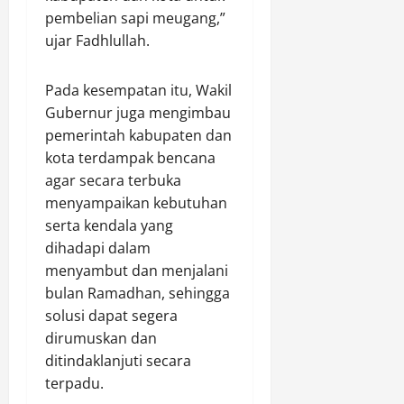
a
u
pembelian sapi meugang,”
n
h
ujar Fadhlullah.
P
i
o
A
h
Pada kesempatan itu, Wakil
t
o
u
Gubernur juga mengimbau
n
r
pemerintah kabupaten dan
G
a
kota terdampak bencana
u
n
agar secara terbuka
n
menyampaikan kebutuhan
a
Agustus
serta kendala yang
M
7,
e
dihadapi dalam
2026
n
menyambut dan menjalani
0
d
bulan Ramadhan, sehingga
u
solusi dapat segera
k
dirumuskan dan
u
ditindaklanjuti secara
n
terpadu.
g