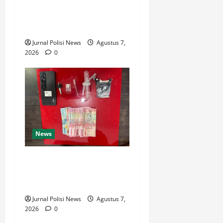
Sambut HUT Kemerdekaan
RI Ke 81, Polsek Siantar
Marihat Bakti Sosial
Jurnal Polisi News
Agustus 7,
2026
0
News
Satresnarkoba Polres Rokan
Hulu Tangkap Pengedar
Sabu di Rokan IV Koto
Jurnal Polisi News
Agustus 7,
2026
0