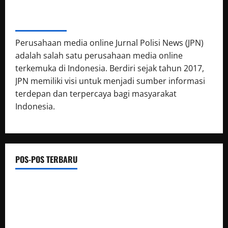
ABOUT AUTHOR
Perusahaan media online Jurnal Polisi News (JPN)
adalah salah satu perusahaan media online
terkemuka di Indonesia. Berdiri sejak tahun 2017,
JPN memiliki visi untuk menjadi sumber informasi
terdepan dan terpercaya bagi masyarakat
Indonesia.
POS-POS TERBARU
Polsek Siantar Martoba Cek TKP Adanya Warga Tidak
Sadarkan Diri di Jalan Darussalam
Sambut HUT Kemerdekaan RI Ke 81, Polsek Siantar Marihat