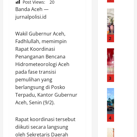
Post Views:
20
e
Banda Aceh —
k
News
jurnalpolisi.id
S
S
a
i
m
a
Wakil Gubernur Aceh,
b
n
2
Fadhlullah, memimpin
u
t
Rapat Koordinasi
t
News
a
Penanganan Bencana
S
H
r
a
Hidrometeorologi Aceh
U
M
t
T
a
pada fase transisi
r
K
3
r
pemulihan yang
e
e
t
berlangsung di Posko
s
News
m
o
Terpadu, Kantor Gubernur
D
n
e
b
Aceh, Senin (9/2).
i
a
r
a
s
r
d
C
h
k
4
e
e
Rapat koordinasi tersebut
u
o
k
k
diikuti secara langsung
b
News
b
a
T
oleh Sekretaris Daerah
P