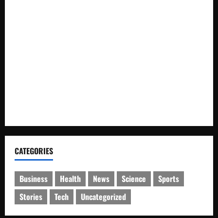
Bakti Sosial
Satresnarkoba Polres Rokan Hulu Tangkap Pengedar Sabu
di Rokan IV Koto
Dishub dan Satlantas Polres Rokan Hulu Gelar Razia 14 Truk
ODOL dan Mobil Penumbar, Ditilang Tidak Memenuhi Aturan
Pemda dan Polres Rokan Hulu Intens Berkoordinasi untuk
Penyusunan Perda Lingkungan dan Penanaman Pohon Guna
Mendukung Program Green Policing
CATEGORIES
Business
Health
News
Science
Sports
Stories
Tech
Uncategorized