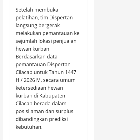
r
s
s
u
2026
L
o
i
​Setelah membuka
a
o
r
0
N
t
pelatihan, tim Dispertan
m
o
a
K
langsung bergerak
b
t
s
e
melakukan pemantauan ke
a
,
i
b
sejumlah lokasi penjualan
,
S
o
e
hewan kurban.
A
e
n
r
s
Berdasarkan data
j
a
s
a
u
pemantauan Dispertan
l
a
h
m
–
m
Cilacap untuk Tahun 1447
B
l
J
a
H / 2026 M, secara umum
a
a
u
a
ketersediaan hewan
k
h
n
n
kurban di Kabupaten
a
S
a
T
Cilacap berada dalam
t
p
l
N
posisi aman dan surplus
d
e
P
I
a
s
dibandingkan prediksi
o
d
n
i
l
kebutuhan.
a
S
f
i
n
e
i