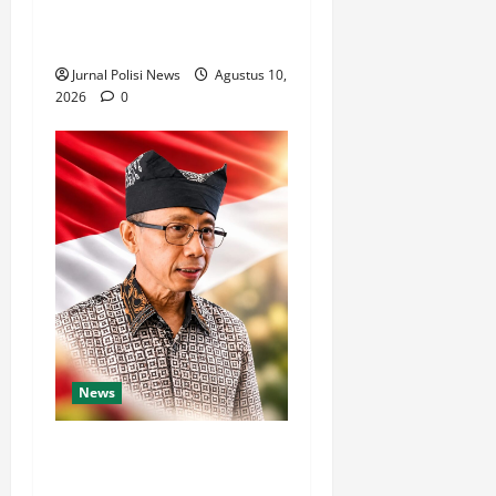
Kebersamaan TNI dan
Rakyat
Jurnal Polisi News
Agustus 10,
2026
0
News
Kemenko Pangan: HIPPA
Harus Jadi Garda Depan Tata