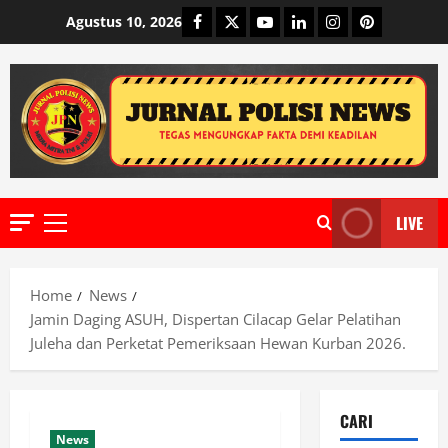
Skip
Facebook
Twitter
Youtube
Linkedin
Instagram
Pinterest
Agustus 10, 2026
to
content
LIVE
Primary
Menu
Home
News
Jamin Daging ASUH, Dispertan Cilacap Gelar Pelatihan
Juleha dan Perketat Pemeriksaan Hewan Kurban 2026.
CARI
News