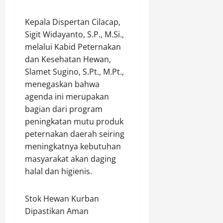
1
a
D
h
b
6
p
e
k
u
​Kepala Dispertan Cilacap,
/
S
p
a
t
Sigit Widayanto, S.P., M.Si.,
V
e
a
n
G
melalui Kabid Peternakan
I
n
n
M
u
dan Kesehatan Hewan,
I
i
T
a
n
Slamet Sugino, S.Pt., M.Pt.,
S
l
a
l
u
i
a
menegaskan bahwa
t
a
n
l
i
a
agenda ini merupakan
m
g
i
R
K
P
S
bagian dari program
w
p
e
u
e
peningkatan mutu produk
a
3
l
n
t
peternakan daerah seiring
n
6
o
c
e
meningkatnya kebutuhan
g
9
l
a
l
masyarakat akan daging
i
J
a
k
e
G
halal dan higienis.
u
I
,
n
e
t
r
P
g
b
a
i
e
​Stok Hewan Kurban
y
D
g
r
Agustus
Dipastikan Aman
a
i
a
k
10,