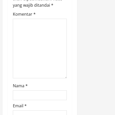
yang wajib ditandai
*
t
Komentar
*
i
o
n
Nama
*
Email
*