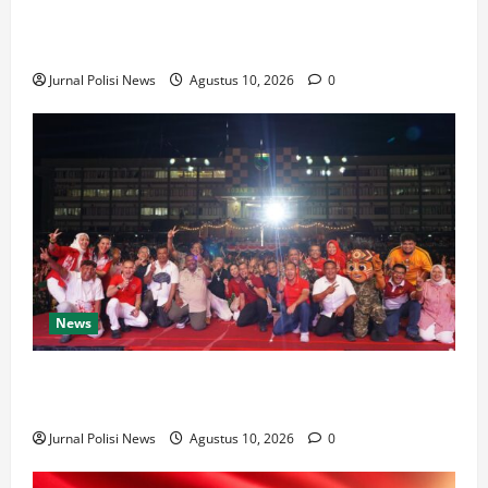
Gerak Cepat Polres PPU Padamkan Karhutla di Lahan
Gambut Gunung Seteleng
Jurnal Polisi News
Agustus 10, 2026
0
News
Panggung Hiburan Festival Raimuti 2026 Meriahkan
Malam Puncak, Perkuat Kebersamaan TNI dan Rakyat
Jurnal Polisi News
Agustus 10, 2026
0