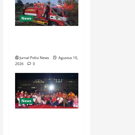
News
Gerak Cepat Polres PPU
Padamkan Karhutla di Lahan
Gambut Gunung Seteleng
Jurnal Polisi News
Agustus 10,
2026
0
News
Panggung Hiburan Festival
Raimuti 2026 Meriahkan
Malam Puncak, Perkuat