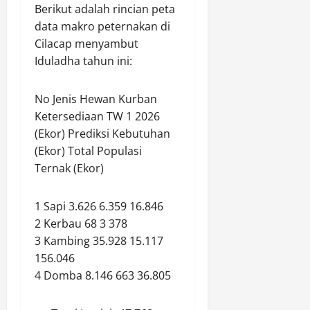
s
R
​Berikut adalah rincian peta
m
k
i
a
data makro peternakan di
a
a
N
k
n
Cilacap menyambut
s
e
y
g
i
Iduladha tahun ini:
w
a
a
K
s
t
t
o
No Jenis Hewan Kurban
N
n
Agustus
Agustus
Ketersediaan TW 1 2026
a
s
10,
10,
(Ekor) Prediksi Kebutuhan
s
t
2026
2026
i
(Ekor) Total Populasi
r
0
o
0
u
Ternak (Ekor)
n
k
a
s
1 Sapi 3.626 6.359 16.846
l
i
2 Kerbau 68 3 378
i
D
3 Kambing 35.928 15.117
s
i
m
p
156.046
e
e
4 Domba 8.146 663 36.805
S
r
i
t