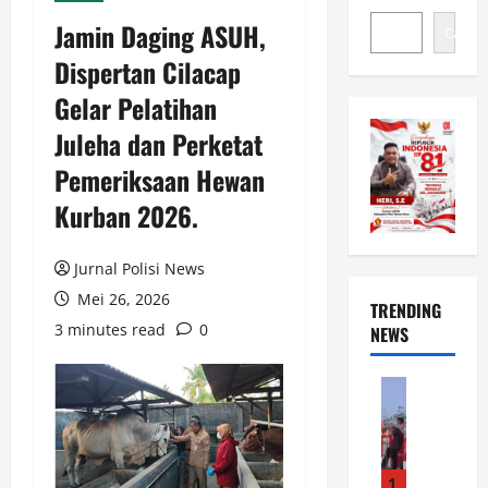
Jamin Daging ASUH,
Cari
Dispertan Cilacap
Gelar Pelatihan
Juleha dan Perketat
Pemeriksaan Hewan
Kurban 2026.
Jurnal Polisi News
Mei 26, 2026
TRENDING
3 minutes read
0
NEWS
News
G
e
r
a
1