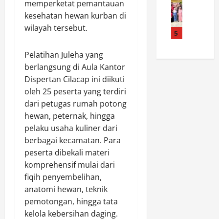
l
n
t
k
memperketat pemantauan
a
i
:
i
a
kesehatan hewan kurban di
m
s
H
v
n
wilayah tersebut.
b
a
5
I
a
K
u
s
P
l
a
t
i
​Pelatihan Juleha yang
P
R
r
H
T
A
a
berlangsung di Aula Kantor
h
U
K
H
i
u
Dispertan Cilacap ini diikuti
T
M
a
m
t
oleh 25 peserta yang terdiri
R
a
r
u
l
dari petugas rumah potong
I
s
u
t
a
hewan, peternak, hingga
k
y
s
i
d
pelaku usaha kuliner dari
e
i
J
2
i
-
t
berbagai kecamatan. Para
a
0
L
8
o
d
peserta dibekali materi
2
a
1
h
i
6
h
komprehensif mulai dari
,
C
G
M
a
fiqih penyembelihan,
S
i
a
e
n
anatomi hewan, teknik
D
l
r
r
G
pemotongan, hingga tata
N
a
d
i
a
kelola kebersihan daging.
1
c
a
a
m