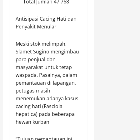
Total Jumlah 47.768
s
a
w
n
a
y
​Antisipasi Cacing Hati dan
.
a
Penyakit Menular
k
a
Agustus
​Meski stok melimpah,
n
10,
Slamet Sugino mengimbau
2026
para penjual dan
Agustus
0
10,
masyarakat untuk tetap
2026
waspada. Pasalnya, dalam
pemantauan di lapangan,
0
petugas masih
menemukan adanya kasus
cacing hati (Fasciola
hepatica) pada beberapa
hewan kurban.
​”Tujuan pemantauan ini