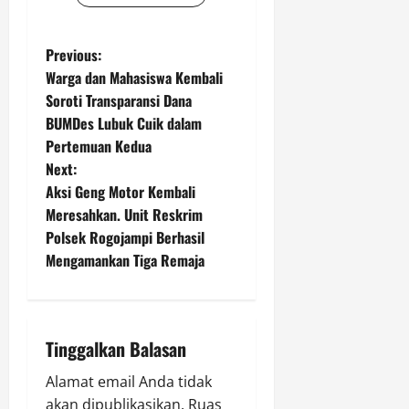
P
Previous:
Warga dan Mahasiswa Kembali
o
Soroti Transparansi Dana
BUMDes Lubuk Cuik dalam
s
Pertemuan Kedua
t
Next:
Aksi Geng Motor Kembali
n
Meresahkan. Unit Reskrim
Polsek Rogojampi Berhasil
a
Mengamankan Tiga Remaja
v
i
Tinggalkan Balasan
g
Alamat email Anda tidak
a
akan dipublikasikan.
Ruas