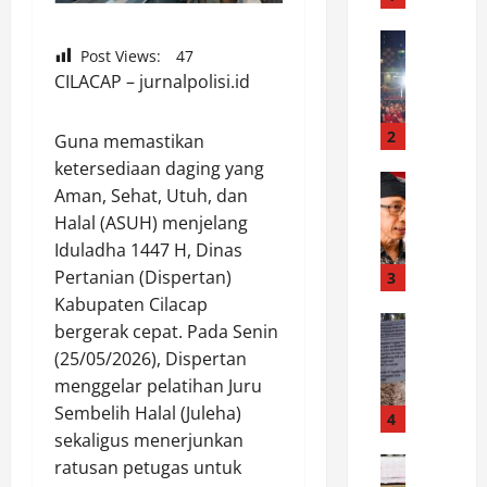
k
C
News
Post Views:
47
P
e
​CILACAP – jurnalpolisi.id
a
p
n
a
g
t
2
Guna memastikan
g
P
ketersediaan daging yang
u
News
o
Aman, Sehat, Utuh, dan
K
n
l
Halal (ASUH) menjelang
e
g
r
Iduladha 1447 H, Dinas
m
H
e
e
i
Pertanian (Dispertan)
3
s
n
b
P
Kabupaten Cilacap
k
News
u
P
bergerak cepat. Pada Senin
R
o
r
U
(25/05/2026), Dispertan
e
P
a
P
menggelar pelatihan Juru
v
a
n
a
Sembelih Halal (Juleha)
i
n
4
F
d
t
sekaligus menerjunkan
g
e
a
a
News
a
ratusan petugas untuk
s
m
S