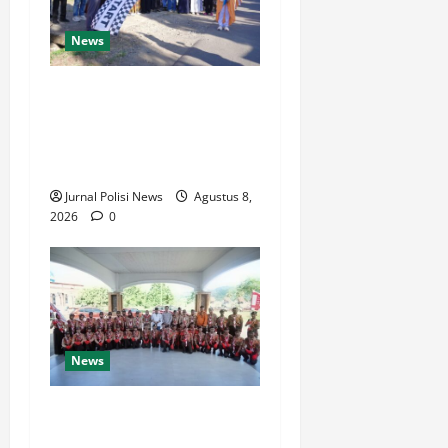
News
Wabup Luwu: Karnaval
Budaya Jadi Ruang
Menanamkan Kecintaan
Generasi Muda pada Budaya
Jurnal Polisi News
Agustus 8,
2026
0
News
Bupati Luwu Lepas
Kontingen Pramuka Menuju