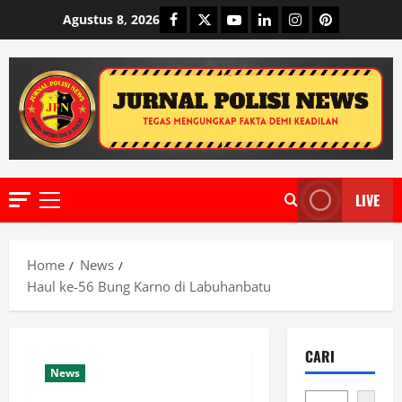
Skip
Facebook
Twitter
Youtube
Linkedin
Instagram
Pinterest
Agustus 8, 2026
to
content
LIVE
Primary
Menu
Home
News
Haul ke-56 Bung Karno di Labuhanbatu
CARI
News