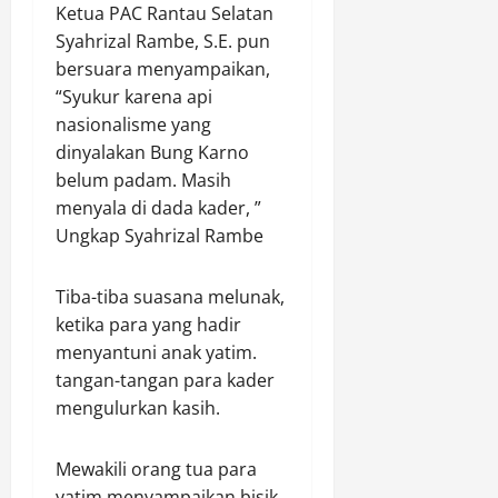
i
p
I
M
w
Ketua PAC Rantau Selatan
r
s
d
u
a
Syahrizal Rambe, S.E. pun
a
P
i
d
)
bersuara menyampaikan,
m
e
C
a
M
“Syukur karena api
a
k
i
p
e
nasionalisme yang
i
a
b
a
n
k
t
dinyalakan Bung Karno
u
d
j
a
b
belum padam. Masih
a
a
n
u
B
d
Agustus
menyala di dada kader, ”
J
r
u
8,
i
Ungkap Syahrizal Rambe
a
T
2026
d
1
l
a
a
0
0
a
Tiba-tiba suasana melunak,
h
y
0
n
ketika para yang hadir
u
a
d
S
n
menyantuni anak yatim.
e
e
2
n
tangan-tangan para kader
Agustus
h
0
g
8,
mengulurkan kasih.
a
2
a
2026
t
6
n
B
0
Mewakili orang tua para
k
e
yatim menyampaikan bisik