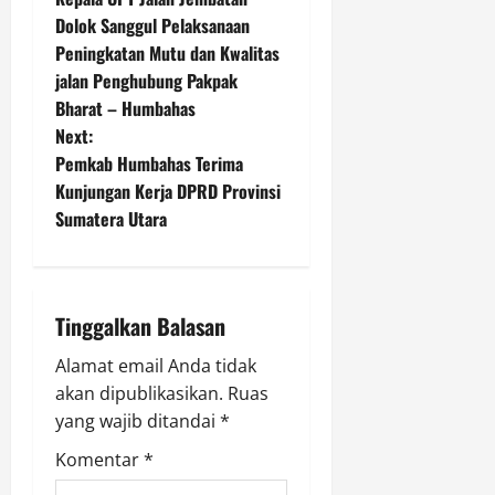
o
Dolok Sanggul Pelaksanaan
Peningkatan Mutu dan Kwalitas
s
jalan Penghubung Pakpak
t
Bharat – Humbahas
Next:
n
Pemkab Humbahas Terima
Kunjungan Kerja DPRD Provinsi
a
Sumatera Utara
v
i
Tinggalkan Balasan
g
Alamat email Anda tidak
a
akan dipublikasikan.
Ruas
yang wajib ditandai
*
t
Komentar
*
i