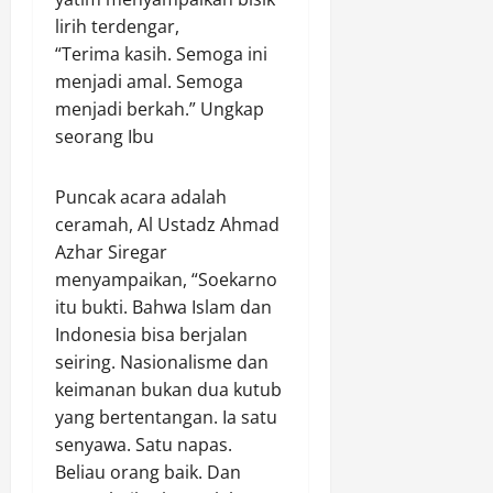
a
Agustus
r
lirih terdengar,
t
8,
h
2026
e
“Terima kasih. Semoga ini
a
g
menjadi amal. Semoga
0
d
o
menjadi berkah.” Ungkap
i
r
seorang Ibu
a
i
h
A
U
A
Puncak acara adalah
t
(
ceramah, Al Ustadz Ahmad
a
I
Azhar Siregar
m
s
menyampaikan, “Soekarno
a
t
itu bukti. Bahwa Islam dan
S
i
e
Indonesia bisa berjalan
m
p
seiring. Nasionalisme dan
e
e
keimanan bukan dua kutub
w
d
a
yang bertentangan. Ia satu
a
)
senyawa. Satu napas.
M
Beliau orang baik. Dan
o
Agustus