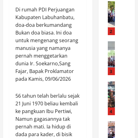
a
News
Di rumah PDI Perjuangan
W
i
a
Kabupaten Labuhanbatu,
h
b
N
doa-doa berkumandang
u
i
2
Bukan doa biasa. Ini doa
p
l
untuk mengenang seorang
L
News
a
manusia yang namanya
B
u
i
pernah menggetarkan
u
w
S
dunia Ir. Soekarno,Sang
p
u
e
a
:
Fajar, Bapak Proklamator
3
m
t
K
p
pada Kamis, 09/06/2026
i
News
a
u
P
L
r
r
56 tahun telah berlalu sejak
o
u
n
n
21 Juni 1970 beliau kembali
l
w
a
a
r
u
ke pangkuan Ibu Pertiwi,
4
v
I
e
L
a
Namun gagasannya tak
n
s
News
e
l
d
pernah mati. Ia hidup di
S
t
p
B
e
dada para kader, di bisik
M
a