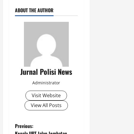
ABOUT THE AUTHOR
Jurnal Polisi News
Administrator
Visit Website
View All Posts
P
Previous:
Kepala UPT Jalan Jembatan