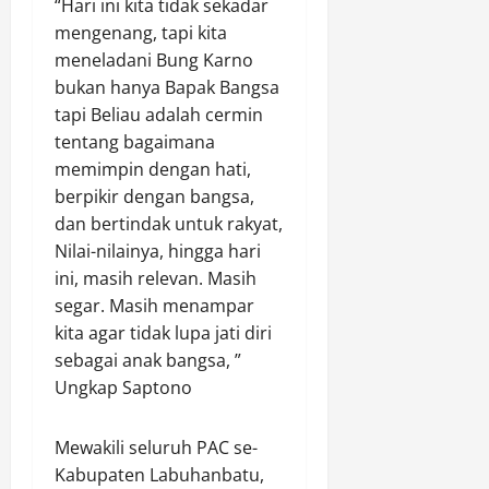
“Hari ini kita tidak sekadar
r
t
u
k
N
mengenang, tapi kita
i
o
j
a
a
n
meneladani Bung Karno
l
u
n
i
g
M
bukan hanya Bapak Bangsa
J
K
k
a
i
a
e
tapi Beliau adalah cermin
d
t
r
m
c
a
tentang bagaimana
i
a
b
i
r
memimpin dengan hati,
H
s
o
n
i
berpikir dengan bangsa,
a
I
r
t
9
dan bertindak untuk rakyat,
r
l
e
a
8
Nilai-nilainya, hingga hari
l
e
N
a
,
a
g
ini, masih relevan. Masih
a
n
0
h
a
s
segar. Masih menampar
G
8
k
l
i
e
(
kita agar tidak lupa jati diri
e
d
o
n
i
sebagai anak bangsa, ”
-
a
n
e
s
Ungkap Saptono
1
l
a
r
t
6
a
l
a
i
,
m
Mewakili seluruh PAC se-
X
s
m
D
O
I
i
Kabupaten Labuhanbatu,
e