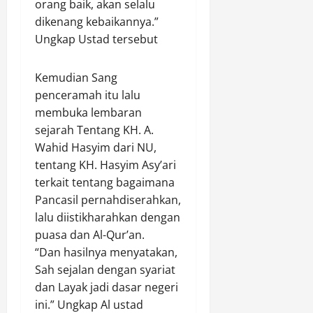
orang baik, akan selalu
t
8,
o
dikenang kebaikannya.”
2026
r
Ungkap Ustad tersebut
0
Agustus
Kemudian Sang
8,
penceramah itu lalu
2026
membuka lembaran
0
sejarah Tentang KH. A.
Wahid Hasyim dari NU,
tentang KH. Hasyim Asy’ari
terkait tentang bagaimana
Pancasil pernahdiserahkan,
lalu diistikharahkan dengan
puasa dan Al-Qur’an.
“Dan hasilnya menyatakan,
Sah sejalan dengan syariat
dan Layak jadi dasar negeri
ini.” Ungkap Al ustad