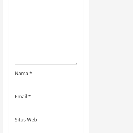
o
n
Nama
*
Email
*
Situs Web