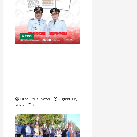
News
Luwu Raih Nilai Sempurna
Indeks Reformasi Hukum
2026, Naik dari 98,08
(istimewa) Menjadi 100
dengan kategori AA
(Istimewa)
Jurnal Polisi News
Agustus 8,
2026
0