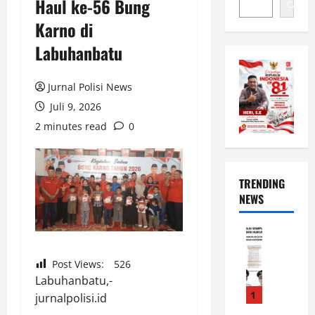
Haul ke-56 Bung
Cari
Karno di
Labuhanbatu
Jurnal Polisi News
Juli 9, 2026
2 minutes read
0
TRENDING
NEWS
News
L
u
Post Views:
526
w
Labuhanbatu,-
u
1
jurnalpolisi.id
R