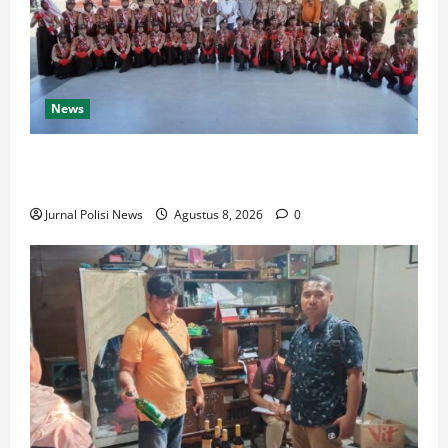
News
Bupati Luwu Lepas Kontingen Pramuka Menuju
Jambore Nasional XII di Cibubur Tahun 2026
Jurnal Polisi News
Agustus 8, 2026
0