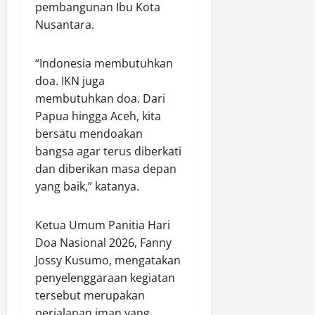
pembangunan Ibu Kota
m
n
a
Nusantara.
u
n
h
P
i
“Indonesia membutuhkan
o
A
doa. IKN juga
h
t
membutuhkan doa. Dari
o
u
Papua hingga Aceh, kita
n
r
G
bersatu mendoakan
a
u
n
bangsa agar terus diberkati
n
dan diberikan masa depan
a
Agustus
yang baik,” katanya.
M
7,
e
2026
Ketua Umum Panitia Hari
n
0
d
Doa Nasional 2026, Fanny
u
Jossy Kusumo, mengatakan
k
penyelenggaraan kegiatan
u
tersebut merupakan
n
perjalanan iman yang