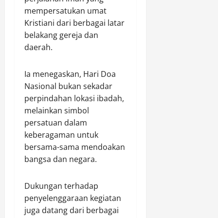
g
mempersatukan umat
P
Kristiani dari berbagai latar
r
o
belakang gereja dan
g
daerah.
r
a
Ia menegaskan, Hari Doa
m
Nasional bukan sekadar
G
perpindahan lokasi ibadah,
r
e
melainkan simbol
e
persatuan dalam
n
keberagaman untuk
P
bersama-sama mendoakan
o
bangsa dan negara.
l
i
c
Dukungan terhadap
i
penyelenggaraan kegiatan
n
juga datang dari berbagai
g