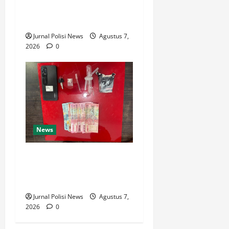
RI Ke 81, Polsek Siantar
Marihat Bakti Sosial
Jurnal Polisi News
Agustus 7,
2026
0
News
Satresnarkoba Polres Rokan
Hulu Tangkap Pengedar
Sabu di Rokan IV Koto
Jurnal Polisi News
Agustus 7,
2026
0