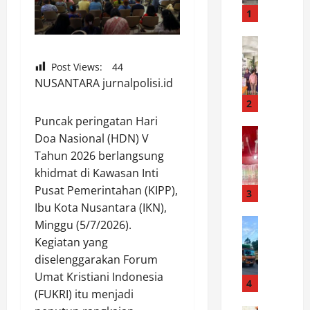
s
1
e
k
News
S
S
Post Views:
44
a
i
NUSANTARA jurnalpolisi.id
m
a
b
n
2
u
t
Puncak peringatan Hari
t
News
a
Doa Nasional (HDN) V
S
H
r
Tahun 2026 berlangsung
a
U
M
khidmat di Kawasan Inti
t
T
a
Pusat Pemerintahan (KIPP),
r
K
3
r
e
Ibu Kota Nusantara (IKN),
e
t
s
News
m
o
Minggu (5/7/2026).
D
n
e
b
Kegiatan yang
i
a
r
a
diselenggarakan Forum
s
r
d
C
Umat Kristiani Indonesia
h
k
4
e
e
(FUKRI) itu menjadi
u
o
k
k