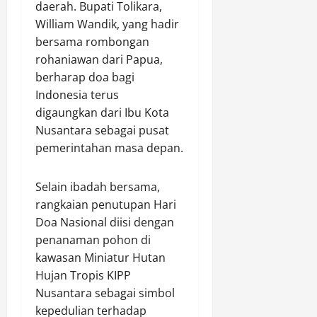
daerah. Bupati Tolikara,
William Wandik, yang hadir
Agustus
bersama rombongan
7,
rohaniawan dari Papua,
2026
berharap doa bagi
0
Indonesia terus
digaungkan dari Ibu Kota
Nusantara sebagai pusat
pemerintahan masa depan.
Selain ibadah bersama,
rangkaian penutupan Hari
Doa Nasional diisi dengan
penanaman pohon di
kawasan Miniatur Hutan
Hujan Tropis KIPP
Nusantara sebagai simbol
kepedulian terhadap