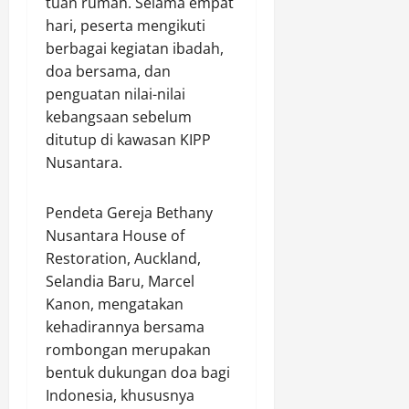
b
tuan rumah. Selama empat
a
a
hari, peserta mengikuti
L
r
berbagai kegiatan ibadah,
i
,
doa bersama, dan
n
D
penguatan nilai-nilai
g
i
kebangsaan sebelum
k
t
u
ditutup di kawasan KIPP
i
n
l
Nusantara.
g
a
a
n
Pendeta Gereja Bethany
n
g
Nusantara House of
d
T
Restoration, Auckland,
a
i
n
Selandia Baru, Marcel
d
P
a
Kanon, mengatakan
e
k
kehadirannya bersama
n
M
rombongan merupakan
a
e
bentuk dukungan doa bagi
n
m
Indonesia, khususnya
a
e