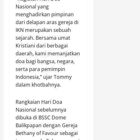
s
r
a
u
Nasional yang
i
u
n
s
Agustus
menghadirkan pimpinan
u
k
I
s
7,
dari delapan aras gereja di
n
O
V
a
2026
t
IKN merupakan sebuah
D
K
l
u
0
O
o
sejarah. Bersama umat
a
k
L
t
Kristiani dari berbagai
m
P
d
o
daerah, kami memanjatkan
e
a
doa bagi bangsa, negara,
Agustus
n
n
Agustus
7,
serta para pemimpin
y
M
7,
2026
Indonesia,” ujar Tommy
u
o
2026
s
dalam khotbahnya.
b
0
0
u
i
n
l
Rangkaian Hari Doa
a
P
Nasional sebelumnya
n
e
dibuka di BSSC Dome
P
n
Balikpapan dengan Gereja
e
u
r
Bethany of Favour sebagai
m
d