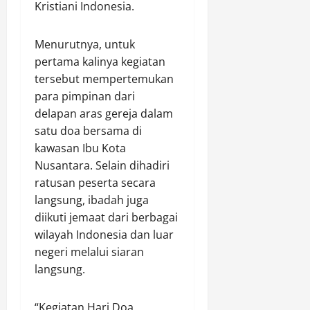
a
Kristiani Indonesia.
u
k
k
a
d
l
a
a
r
a
u
n
p
Menurutnya, untuk
M
r
I
H
P
a
k
pertama kalinya kegiatan
n
u
e
r
a
tersebut mempertemukan
t
l
n
i
n
para pimpinan dari
e
u
g
h
D
delapan aras gereja dalam
n
G
e
a
i
satu doa bersama di
s
e
d
t
r
B
kawasan Ibu Kota
l
a
B
i
e
a
r
Nusantara. Selain dihadiri
a
d
r
r
S
k
ratusan peserta secara
i
k
R
a
t
J
langsung, ibadah juga
o
a
b
i
a
diikuti jemaat dari berbagai
o
z
u
S
l
wilayah Indonesia dan luar
r
i
d
o
a
negeri melalui siaran
d
a
i
s
n
i
langsung.
1
R
i
D
n
4
o
a
a
a
T
k
l
r
“Kegiatan Hari Doa