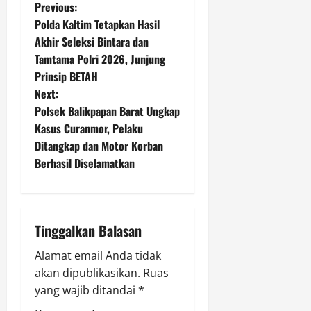
P
Previous:
Polda Kaltim Tetapkan Hasil
o
Akhir Seleksi Bintara dan
Tamtama Polri 2026, Junjung
s
Prinsip BETAH
t
Next:
Polsek Balikpapan Barat Ungkap
n
Kasus Curanmor, Pelaku
Ditangkap dan Motor Korban
a
Berhasil Diselamatkan
v
i
Tinggalkan Balasan
g
Alamat email Anda tidak
a
akan dipublikasikan.
Ruas
yang wajib ditandai
*
t