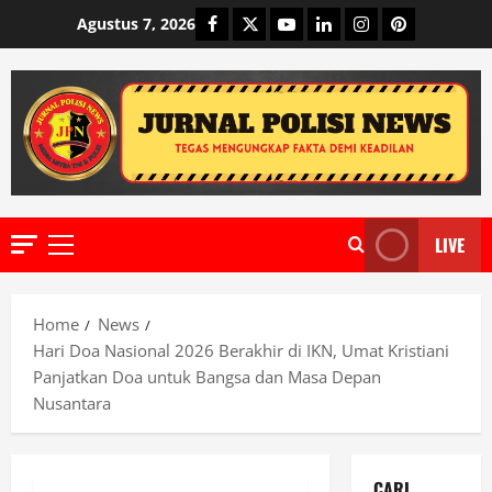
Skip
Facebook
Twitter
Youtube
Linkedin
Instagram
Pinterest
Agustus 7, 2026
to
content
LIVE
Primary
Menu
Home
News
Hari Doa Nasional 2026 Berakhir di IKN, Umat Kristiani
Panjatkan Doa untuk Bangsa dan Masa Depan
Nusantara
CARI