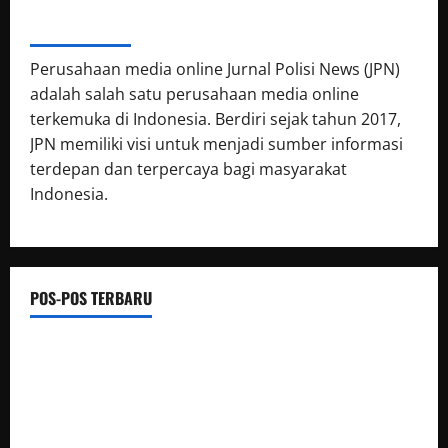
ABOUT AUTHOR
Perusahaan media online Jurnal Polisi News (JPN)
adalah salah satu perusahaan media online
terkemuka di Indonesia. Berdiri sejak tahun 2017,
JPN memiliki visi untuk menjadi sumber informasi
terdepan dan terpercaya bagi masyarakat
Indonesia.
POS-POS TERBARU
Polsek Siantar Martoba Cek TKP Adanya Warga Tidak
Sadarkan Diri di Jalan Darussalam
Sambut HUT Kemerdekaan RI Ke 81, Polsek Siantar Marihat
Bakti Sosial