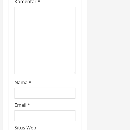
Komentar
*
i
o
n
Nama
*
Email
*
Situs Web