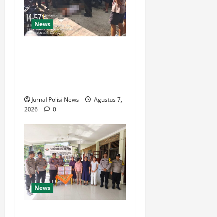
News
Polsek Siantar Martoba Cek
TKP Adanya Warga Tidak
Sadarkan Diri di Jalan
Darussalam
Jurnal Polisi News
Agustus 7,
2026
0
News
Sambut HUT Kemerdekaan