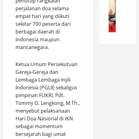
penutup rangkaian
b
News
b
a
T
P
d
a
perjalanan doa selama
a
K
e
a
P
n
empat hari yang diikuti
P
m
n
o
R
A
sekitar 700 peserta dari
d
S
5
l
I
d
berbagai daerah di
a
a
r
K
a
Indonesia maupun
d
t
e
e
n
mancanegara.
a
l
s
8
y
n
a
R
1
a
P
n
o
,
W
Ketua Umum Persekutuan
o
t
k
P
a
Gereja-Gereja dan
l
a
a
o
r
Lembaga-Lembaga Injili
r
s
n
l
g
Indonesia (PGLII) sekaligus
e
P
H
s
a
pimpinan FUKRI, Pdt.
s
o
u
e
T
R
Tommy O. Lengkong, M.Th.,
l
l
k
i
o
r
u
menyebut pelaksanaan
S
d
k
e
T
i
Hari Doa Nasional di IKN
a
a
s
a
a
k
sebagai momentum
n
R
n
n
S
bersejarah bagi umat
H
o
g
t