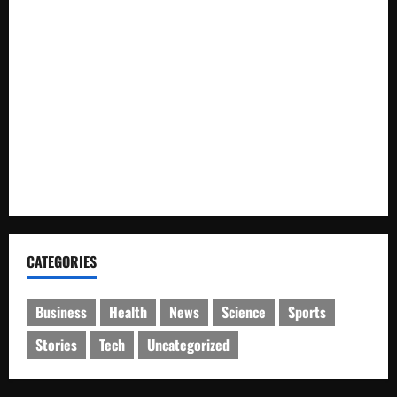
Satresnarkoba Polres Rokan Hulu Tangkap Pengedar Sabu
di Rokan IV Koto
Dishub dan Satlantas Polres Rokan Hulu Gelar Razia 14 Truk
ODOL dan Mobil Penumbar, Ditilang Tidak Memenuhi Aturan
Pemda dan Polres Rokan Hulu Intens Berkoordinasi untuk
Penyusunan Perda Lingkungan dan Penanaman Pohon Guna
Mendukung Program Green Policing
CATEGORIES
Business
Health
News
Science
Sports
Stories
Tech
Uncategorized