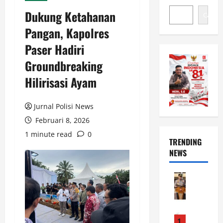
Dukung Ketahanan
Cari
Pangan, Kapolres
Paser Hadiri
Groundbreaking
Hilirisasi Ayam
Jurnal Polisi News
Februari 8, 2026
1 minute read
0
TRENDING
NEWS
News
B
a
n
g
1