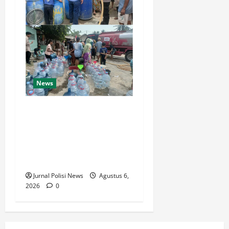
News
Bansos air bersih di wilayah
Tamansari !!! Kapolsek
Pulomerak bersama anggota
distribusikan air bersih ke
warga
Jurnal Polisi News
Agustus 6,
2026
0