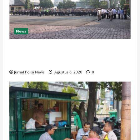
News
Bangun Polri Berakar Integritas, Kapolres Cilegon
Tanamkan Filosofi Pohon Kepemimpinan untuk
Wujudkan Pelayanan Presisi
Jurnal Polisi News
Agustus 6, 2026
0