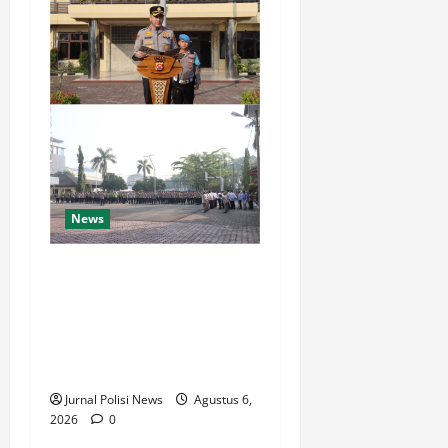
News
Bangun Polri Berakar
Integritas, Kapolres Cilegon
Tanamkan Filosofi Pohon
Kepemimpinan untuk
Wujudkan Pelayanan Presisi
Jurnal Polisi News
Agustus 6,
2026
0