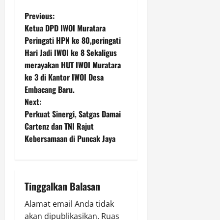
n
g
Agustus
P
Previous:
g
a
6,
Agustus
Ketua DPD IWOI Muratara
R
2026
6,
o
a
Peringati HPN ke 80,peringati
2026
Agustus
0
m
Hari Jadi IWOI ke 8 Sekaligus
6,
s
a
0
2026
merayakan HUT IWOI Muratara
n
t
ke 3 di Kantor IWOI Desa
0
u
Embacang Baru.
j
n
Next:
u
Perkuat Sinergi, Satgas Damai
a
Cartenz dan TNI Rajut
Agustus
v
Kebersamaan di Puncak Jaya
6,
2026
i
0
g
Tinggalkan Balasan
a
Alamat email Anda tidak
akan dipublikasikan.
Ruas