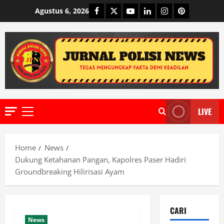
Skip
Facebook
Twitter
Youtube
Linkedin
Instagram
Pinterest
Agustus 6, 2026
to
content
LIVE
Primary
Menu
Home
News
Dukung Ketahanan Pangan, Kapolres Paser Hadiri
Groundbreaking Hilirisasi Ayam
CARI
News