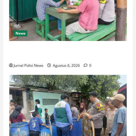
News
Polsek Pulomerak Ajak Seluruh Elemen Masyarakat
Bersama Ciptakan Lingkungan Aman
Jurnal Polisi News
Agustus 6, 2026
0