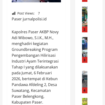
u
n
News
P
Post Views:
7
P
o
Paser jurnalpolisi.id
o
l
l
s
r
2
Kapolres Paser AKBP Novy
e
i
Adi Wibowo, S.I.K., M.H.,
k
News
B
menghadiri kegiatan
B
P
e
a
Groundbreaking Program
u
r
n
l
a
Pengembangan Hilirisasi
s
o
3
k
Industri Ayam Terintegrasi
o
m
a
Tahap I yang dilaksanakan
s
News
e
r
pada Jumat, 6 Februari
B
a
r
I
2026, bertempat di Kebun
h
i
a
n
Pandawa Afdeling 2, Desa
a
r
k
t
b
b
Suwatang, Kecamatan
4
A
e
i
e
j
Paser Belengkong,
g
n
News
r
a
r
Kabupaten Paser.
K