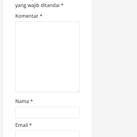
t
yang wajib ditandai
*
i
Komentar
*
o
n
Nama
*
Email
*