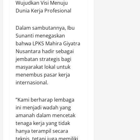
​Wujudkan Visi Menuju
m
b
e
a
T
Dunia Kerja Profesional
a
m
n
l
d
n
a
g
a
l
,
s
B
b
I
​Dalam sambutannya, Ibu
D
,
o
u
k
Sunanti menegaskan
e
G
n
h
u
bahwa LPKS Mahira Giyatra
t
e
g
a
t
Nusantara hadir sebagai
a
l
k
n
i
s
jembatan strategis bagi
a
a
r
G
e
r
masyarakat lokal untuk
r
a
o
m
P
M
t
menembus pasar kerja
w
e
a
a
u
e
internasional.
n
t
t
s
G
r
a
P
Agustus
​”Kami berharap lembaga
e
o
R
a
9,
g
ini menjadi wadah yang
l
a
l
2026
a
i
n
amanah dalam mencetak
a
n
0
D
t
tenaga kerja yang tidak
k
a
i
a
a
hanya terampil secara
B
a
i
W
teknis, tetapi juga memiliki