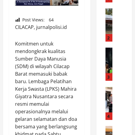
r
a
News
D
k
Post Views:
64
e
H
​CILACAP, jurnalpolisi.id
s
U
t
T
2
i
Komitmen untuk
K
n
News
e
mendongkrak kualitas
D
a
-
Sumber Daya Manusia
a
s
1
(SDM) di wilayah Cilacap
r
i
K
Barat memasuki babak
i
P
3
o
baru. Lembaga Pelatihan
P
e
d
Kerja Swasta (LPKS) Mahira
e
News
m
a
S
r
Giyatra Nusantara secara
a
m
P
a
n
X
resmi memulai
K
n
d
X
operasionalnya melalui
T
t
4
i
I
gelaran selamatan dan doa
P
a
a
I
bersama yang berlangsung
o
News
r
n
I
khidmat pada Sabtu,
P