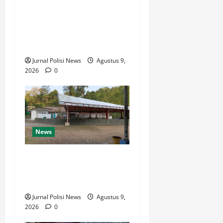
Semarak HUT Ke-1 Kodam
XXIII/Palaka Wira, Korem
132/Tdl Ikuti Gowes Palaka
Wira
Jurnal Polisi News
Agustus 9,
2026
0
News
Destinasi Pemandian Air
Panas Gesor Cisolok
Palabuhanratu
Jurnal Polisi News
Agustus 9,
2026
0