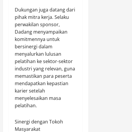
r
u
r
P
​Dukungan juga datang dari
m
a
e
pihak mitra kerja. Selaku
l
m
perwakilan sponsor,
a
a
Agustus
h
Dadang menyampaikan
s
9,
G
o
2026
komitmennya untuk
e
k
bersinergi dalam
0
r
d
menyalurkan lulusan
e
i
pelatihan ke sektor-sektor
j
T
industri yang relevan, guna
a
e
memastikan para peserta
d
m
i
mendapatkan kepastian
a
B
karier setelah
n
a
g
menyelesaikan masa
l
g
pelatihan.
i
u
k
n
​Sinergi dengan Tokoh
p
g
a
Masyarakat