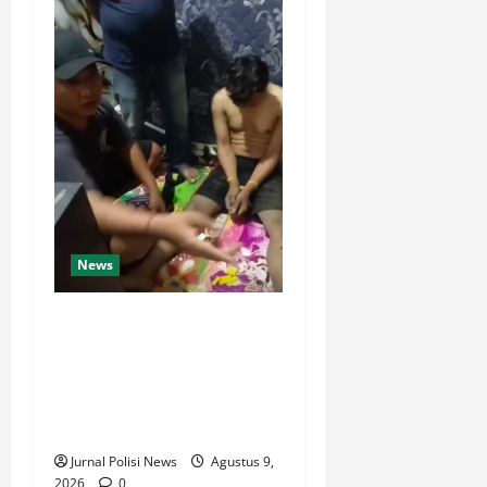
News
Dari Perantara hingga Kurir,
Polda Jateng Bongkar Mata
Rantai Peredaran Sabu dan
Kejar Pemasok di
Temanggung
Jurnal Polisi News
Agustus 9,
2026
0