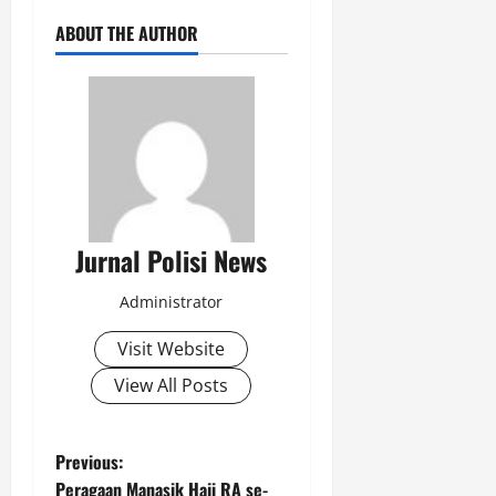
ABOUT THE AUTHOR
Jurnal Polisi News
Administrator
Visit Website
View All Posts
P
Previous:
Peragaan Manasik Haji RA se-