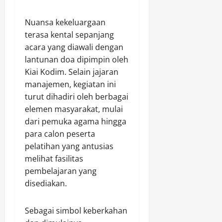
p
Agustus
a
9,
​Nuansa kekeluargaan
n
2026
terasa kental sepanjang
acara yang diawali dengan
0
Agustus
lantunan doa dipimpin oleh
9,
2026
Kiai Kodim. Selain jajaran
manajemen, kegiatan ini
0
turut dihadiri oleh berbagai
elemen masyarakat, mulai
dari pemuka agama hingga
para calon peserta
pelatihan yang antusias
melihat fasilitas
pembelajaran yang
disediakan.
​Sebagai simbol keberkahan