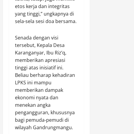
r
l
P
i
etos kerja dan integritas
i
o
e
r
yang tinggi,” ungkapnya di
m
g
r
a
o
sela-sela sesi doa bersama.
i
e
b
s
d
Agustus
K
d
a
​Senada dengan visi
9,
a
i
r
2026
tersebut, Kepala Desa
l
G
a
Karanganyar, Ibu Riz’q,
t
e
0
n
memberikan apresiasi
i
d
S
m
tinggi atas inisiatif ini.
u
a
P
n
b
Beliau berharap kehadiran
a
g
u
LPKS ini mampu
t
B
d
memberikan dampak
r
a
a
ekonomi nyata dan
o
n
n
menekan angka
l
u
K
pengangguran, khususnya
i
a
e
S
bagi pemuda-pemudi di
P
j
e
a
wilayah Gandrungmangu.
a
j
t