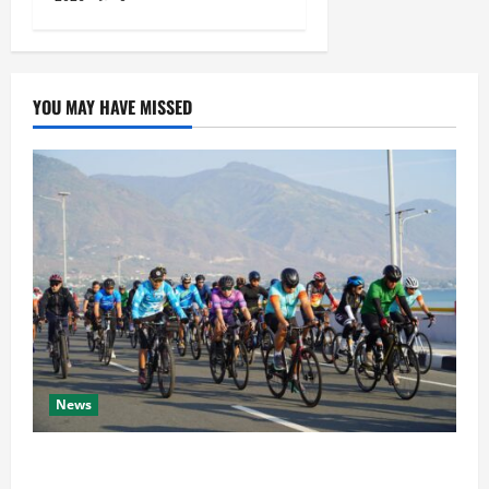
YOU MAY HAVE MISSED
News
Semarak HUT Ke-1 Kodam XXIII/Palaka Wira, Korem
132/Tdl Ikuti Gowes Palaka Wira