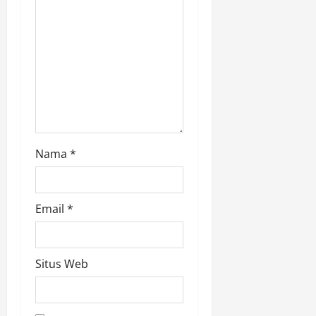
o
n
Nama
*
Email
*
Situs Web