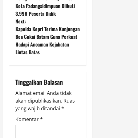
o
Kota Padangsidimpuan Diikuti
3.996 Peserta Didik
s
Next:
t
Kapolda Kepri Terima Kunjungan
Bea Cukai Batam Guna Perkuat
n
Hadapi Ancaman Kejahatan
Lintas Batas
a
v
i
Tinggalkan Balasan
g
Alamat email Anda tidak
akan dipublikasikan.
Ruas
a
yang wajib ditandai
*
t
Komentar
*
i