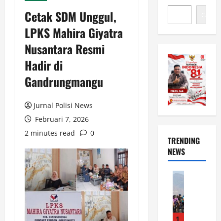
​Cetak SDM Unggul,
Cari
LPKS Mahira Giyatra
Nusantara Resmi
Hadir di
Gandrungmangu
Jurnal Polisi News
Februari 7, 2026
2 minutes read
0
TRENDING
NEWS
News
S
e
m
a
1