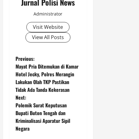
Jurnal Polisi News
Administrator
Visit Website
View All Posts
P
Previous:
Mayat Pria Ditemukan di Kamar
o
Hotel Jecky, Polres Merangin
Lakukan Olah TKP Pastikan
s
Tidak Ada Tanda Kekerasan
t
Next:
Polemik Surat Keputusan
n
Bupati Buton Tengah dan
Kriminalisasi Aparatur Sipil
a
Negara