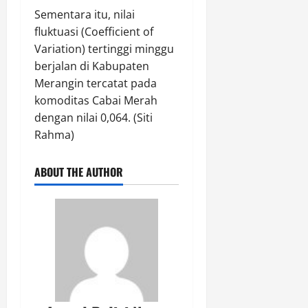
a
6,
a
Sementara itu, nilai
p
2026
k
fluktuasi (Coefficient of
0
a
Variation) tertinggi minggu
Agustus
l
6,
berjalan di Kabupaten
a
2026
Merangin tercatat pada
n
komoditas Cabai Merah
0
R
dengan nilai 0,064. (Siti
e
Rahma)
m
a
j
ABOUT THE AUTHOR
a
Agustus
6,
2026
0