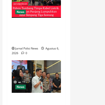
News
Pohon Tumbang Timpa
Kabel Listrik, Kemacetan
Panjang Lumpuhkan Jalur
Simpang Tiga Sawang
Jurnal Polisi News
Agustus 6,
2026
0
News
Polsek Panyileukan Ungkap