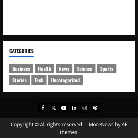
Silaturahmi Majelis Melayu ke Polres Batu Bara, Sepakat
Perangi Narkoba dan Kenakalan Remaja
Bupati Merangin buka Bimtek dan SDM insan pers.
CATEGORIES
Business
Health
News
Science
Sports
Stories
Tech
Uncategorized
Facebook
Twitter
Youtube
Linkedin
Instagram
Pinterest
Copyright © All rights reserved.
|
MoreNews
by AF
themes.