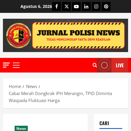
Skip
Facebook
Twitter
Youtube
Linkedin
Instagram
Pinterest
Agustus 6, 2026
to
content
LIVE
Primary
Menu
Home
News
Cabai Merah Dongkrak IPH Merangin, TPID Diminta
Waspada Fluktuasi Harga
CARI
News