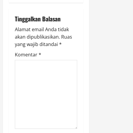
v
i
Tinggalkan Balasan
g
Alamat email Anda tidak
a
akan dipublikasikan.
Ruas
yang wajib ditandai
*
t
Komentar
*
i
o
n