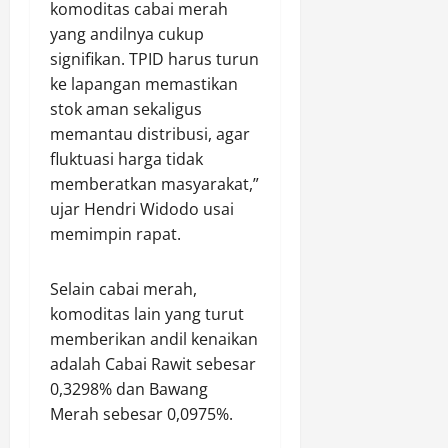
t
P
komoditas cabai merah
r
Agustus
n
P
o
6,
S
yang andilnya cukup
a
e
2026
n
i
n
signifikan. TPID harus turun
r
s
m
ke lapangan memastikan
0
a
e
p
Agustus
stok aman sekaligus
n
l
a
6,
memantau distribusi, agar
g
P
n
2026
fluktuasi harga tidak
i
e
g
N
0
memberatkan masyarakat,”
l
T
a
a
i
ujar Hendri Widodo usai
r
j
g
memimpin rapat.
k
a
a
o
r
S
Selain cabai merah,
b
D
a
komoditas lain yang turut
a
i
w
d
t
memberikan andil kenaikan
a
a
a
n
adalah Cabai Rawit sebesar
n
n
g
0,3298% dan Bawang
K
g
Merah sebesar 0,0975%.
e
k
Agustus
n