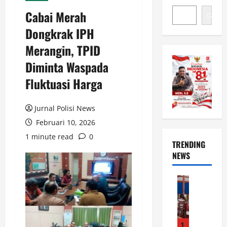
Cabai Merah
Cari
Dongkrak IPH
Merangin, TPID
Diminta Waspada
Fluktuasi Harga
Jurnal Polisi News
Februari 10, 2026
1 minute read
0
TRENDING
NEWS
News
P
e
m
d
1