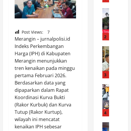
e
s
News
P
B
o
a
h
l
Post Views:
7
o
e
2
Merangin – jurnalpolisi.id
n
r
Indeks Perkembangan
T
News
e
Harga (IPH) di Kabupaten
P
u
j
Merangin menunjukkan
o
m
o
l
b
tren kenaikan pada minggu
G
s
a
3
e
pertama Februari 2026.
e
n
l
Berdasarkan data yang
k
News
g
a
dipaparkan dalam Rapat
S
P
T
r
Koordinasi Kurva Bukti
i
a
i
C
(Rakor Kurbuk) dan Kurva
l
n
m
e
a
Tutup (Rakor Kurtup),
y
4
p
k
t
i
wilayah ini mencatat
a
K
u
News
l
K
e
kenaikan IPH sebesar
B