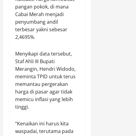
t
o
,
P
t
pangan pokok, di mana
e
l
D
a
u
Cabai Merah menjadi
k
r
u
n
s
penyumbang andil
d
e
a
j
i
terbesar yakni sebesar
a
s
P
a
a
2,4695%.
n
B
e
n
s
S
a
l
g
M
D
t
a
L
a
Menyikapi data tersebut,
M
u
k
u
n
Staf Ahli III Bupati
i
B
u
m
f
Merangin, Hendri Widodo,
n
a
P
p
a
meminta TPID untuk terus
s
r
e
u
a
a
memantau pergerakan
a
r
h
t
n
,
harga di pasar agar tidak
a
k
k
p
S
m
a
memicu inflasi yang lebih
a
e
e
p
n
n
tinggi.
r
p
a
J
L
s
a
s
a
a
“Kenaikan ini harus kita
.
k
a
l
y
waspadai, terutama pada
a
n
u
a