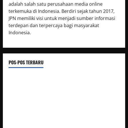
adalah salah satu perusahaan media online
terkemuka di Indonesia. Berdiri sejak tahun 2017,
JPN memiliki visi untuk menjadi sumber informasi
terdepan dan terpercaya bagi masyarakat
Indonesia.
POS-POS TERBARU
Pemdes Balerejo Gelar Cek Kesehatan Gratis, Warga
Antusias Manfaatkan Layanan
Pohon Tumbang Timpa Kabel Listrik, Kemacetan Panjang
Lumpuhkan Jalur Simpang Tiga Sawang
Polsek Panyileukan Ungkap Kasus Curas, Dua Pelaku
Perampasan Ponsel Pelajar Ditangkap