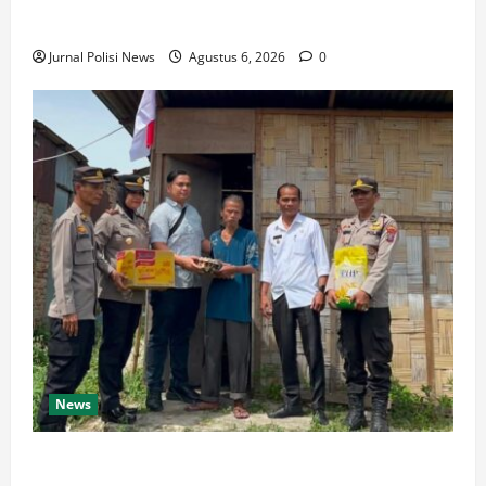
dan Monitoring Lahan Jagung Petani Binaan
Jurnal Polisi News
Agustus 6, 2026
0
News
Kapolsek Siantar Utara Bagikan Sembako dan