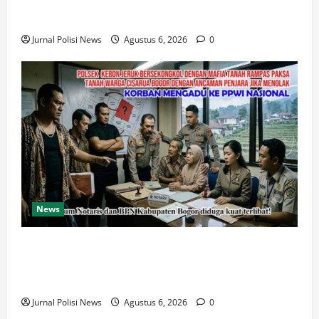
Bendera Merah Putih kepada Warga Sambut HUT
Kemerdekaan RI ke 81
Jurnal Polisi News
Agustus 6, 2026
0
News
Oknum Polisi Kebon Jeruk Jadi Backing Mafia Tanah
Merampas Hak Keluarga Ambar Witjaksono
Sutarman
Jurnal Polisi News
Agustus 6, 2026
0