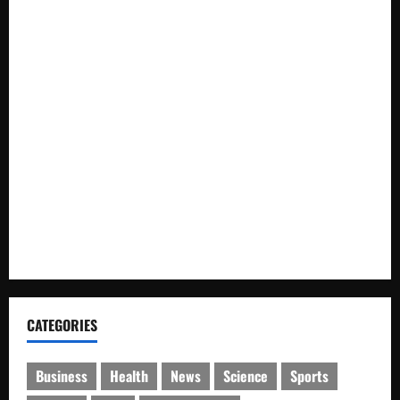
Bhabinkamtibmas Polsek Siantar Marihat Sambang dan
Monitoring Lahan Jagung Petani Binaan
Kapolsek Siantar Utara Bagikan Sembako dan Bendera
Merah Putih kepada Warga Sambut HUT Kemerdekaan RI ke
81
Oknum Polisi Kebon Jeruk Jadi Backing Mafia Tanah
Merampas Hak Keluarga Ambar Witjaksono Sutarman
PWI Provinsi Jambi Beri Mandat kepada Arief Budhiman
Bentuk Kepengurusan PWI Bungo dan Tebo
CATEGORIES
Business
Health
News
Science
Sports