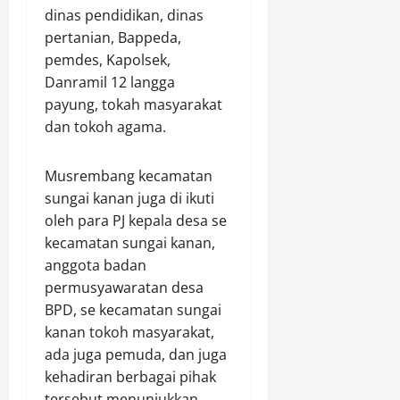
i
p
h
n
E
dinas pendidikan, dinas
m
a
k
J
k
pertanian, Bappeda,
a
s
e
a
o
pemdes, Kapolsek,
n
H
p
g
n
Danramil 12 langga
B
a
a
u
o
e
k
payung, tokah masyarakat
d
n
m
n
K
a
dan tokoh agama.
g
i
t
e
W
P
R
u
l
a
e
a
Musrembang kecamatan
k
u
r
t
k
sungai kanan juga di ikuti
K
a
g
a
y
e
oleh para PJ kepala desa se
r
a
n
a
p
g
kecamatan sungai kanan,
S
i
t
e
a
a
B
anggota badan
n
A
m
i
permusyawaratan desa
Agustus
g
m
b
n
6,
BPD, se kecamatan sungai
u
b
u
a
2026
kanan tokoh masyarakat,
r
a
t
a
ada juga pemuda, dan juga
u
r
0
H
n
kehadiran berbagai pihak
s
W
U
a
i
tersebut menunjukkan