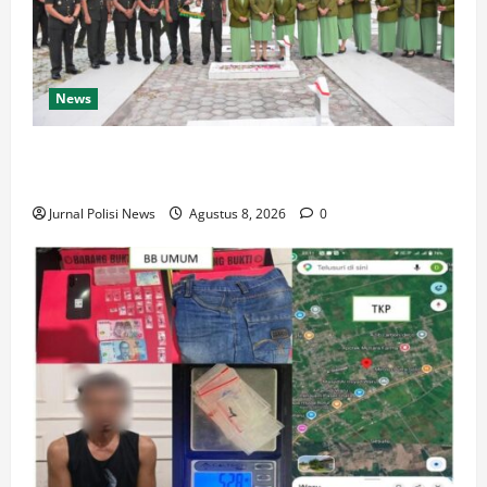
News
Korem 132/Tdl Hadiri Ziarah Rombongan HUT Ke-1
Kodam XXIII/Palaka Wira
Jurnal Polisi News
Agustus 8, 2026
0