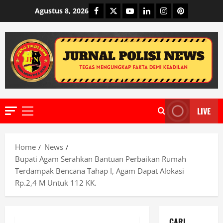
Skip
Facebook
Twitter
Youtube
Linkedin
Instagram
Pinterest
Agustus 8, 2026
to
content
LIVE
Primary
Menu
Home
News
Bupati Agam Serahkan Bantuan Perbaikan Rumah
Terdampak Bencana Tahap I, Agam Dapat Alokasi
Rp.2,4 M Untuk 112 KK.
CARI