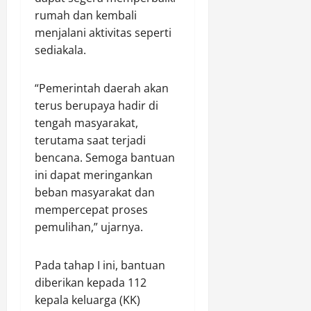
u
N
k
n
O
rumah dan kembali
s
P
a
H
T
P
menjalani aktivitas seperti
R
p
U
e
sediakala.
D
P
T
r
Agustus
i
r
K
a
8,
p
i
“Pemerintah daerah akan
e
m
2026
e
a
-
terus berupaya hadir di
p
r
0
D
1
o
tengah masyarakat,
t
i
K
k
terutama saat terjadi
a
d
o
a
bencana. Semoga bantuan
n
u
d
n
ini dapat meringankan
y
g
a
C
beban masyarakat dan
a
a
m
o
k
mempercepat proses
E
X
u
a
d
X
pemulihan,” ujarnya.
n
n
a
I
t
,
r
I
e
Pada tahap I ini, bantuan
P
k
I
r
diberikan kepada 112
e
a
/
H
kepala keluarga (KK)
m
n
P
P