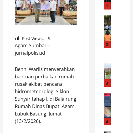
a
1
k
c
News
B
e
U
p
P
a
Post Views:
9
A
t
2
Agam Sumbar–.
T
,
jurnalpolisi.id
I
News
P
K
H
o
o
Benni Warlis menyerahkan
U
l
r
M
bantuan perbaikan rumah
i
e
B
3
s
rusak akibat bencana
m
A
i
hidrometeorologi Siklon
1
News
H
a
Sunyar tahap I, di Balairung
S
3
A
m
Rumah Dinas Bupati Agam,
a
2
S
a
Lubuk Basung, Jumat
t
/
S
n
r
(13/2/2026).
T
4
A
k
e
d
M
a