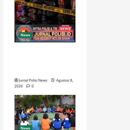
News
Gerak cepat, Polisi amankan
Dua Terduga Pelaku Kasus
Perampokan Counter HP
Royal Phone di Ambarawa
Jurnal Polisi News
Agustus 8,
2026
0
News