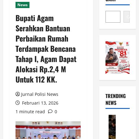
News
Bupati Agam
Cari
Serahkan Bantuan
Perbaikan Rumah
Terdampak Bencana
Tahap I, Agam Dapat
Alokasi Rp.2,4 M
Untuk 112 KK.
Jurnal Polisi News
TRENDING
NEWS
Februari 13, 2026
1 minute read
0
News
G
e
r