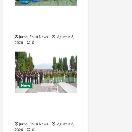
BUPATI HUMBAHAS
SAMBANGI UPT SMPN 015
SIPONJOT
Jurnal Polisi News
Agustus 8,
2026
0
News
Korem 132/Tdl Hadiri Ziarah
Rombongan HUT Ke-1
Kodam XXIII/Palaka Wira
Jurnal Polisi News
Agustus 8,
2026
0