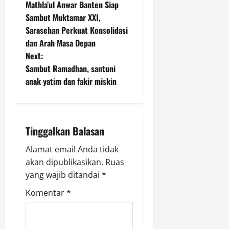
Mathla’ul Anwar Banten Siap
n
o
Sambut Muktamar XXI,
d
a
Sarasehan Perkuat Konsolidasi
s
l
dan Arah Masa Depan
a
t
Next:
m
Sambut Ramadhan, santuni
P
n
anak yatim dan fakir miskin
e
m
a
b
v
a
Tinggalkan Balasan
h
i
a
Alamat email Anda tidak
s
g
akan dipublikasikan.
Ruas
a
yang wajib ditandai
*
n
a
P
Komentar
*
P
t
K
H