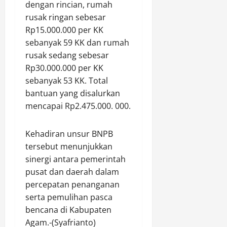
i
S
dengan rincian, rumah
a
R
l
a
l
rusak ringan sebesar
o
i
b
a
y
Rp15.000.000 per KK
k
u
k
a
sebanyak 59 KK dan rumah
L
,
a
l
rusak sedang sebesar
a
1
W
P
Rp30.000.000 per KK
h
6
i
h
sebanyak 53 KK. Total
a
P
r
o
n
bantuan yang disalurkan
a
a
n
S
k
mencapai Rp2.475.000. 000.
e
o
e
d
Agustus
r
t
i
8,
Kehadiran unsur BNPB
o
D
2026
A
tersebut menunjukkan
t
i
m
0
sinergi antara pemerintah
i
a
b
T
m
pusat dan daerah dalam
a
r
a
percepatan penanganan
r
a
n
a
serta pemulihan pasca
n
k
w
bencana di Kabupaten
s
a
a
Agam.-(Syafrianto)
p