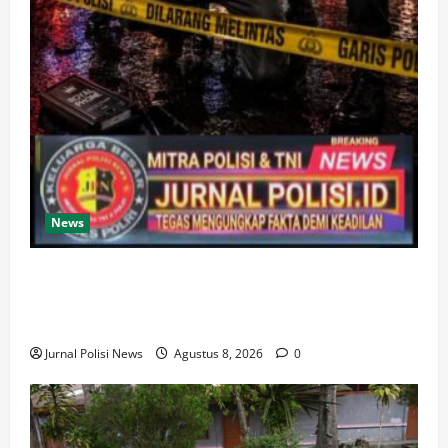
News
Gerak cepat, Polisi amankan Dua Terduga Pelaku
Kasus Perampokan Counter HP Royal Phone di
Ambarawa
Jurnal Polisi News
Agustus 8, 2026
0