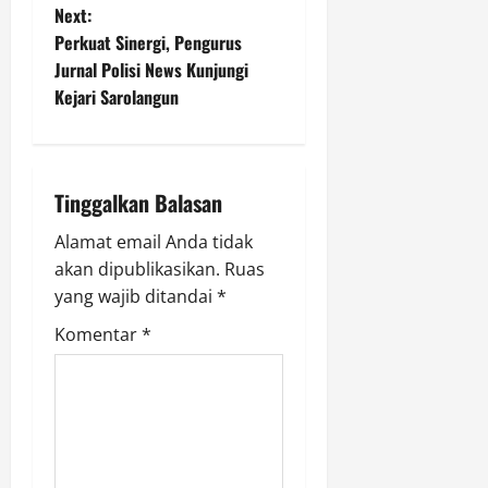
s
Next:
2026
t
Perkuat Sinergi, Pengurus
0
Jurnal Polisi News Kunjungi
n
Kejari Sarolangun
a
v
Tinggalkan Balasan
i
Alamat email Anda tidak
g
akan dipublikasikan.
Ruas
yang wajib ditandai
*
a
Komentar
*
t
i
o