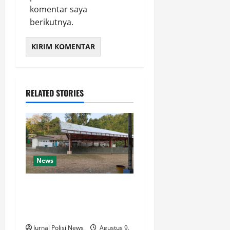
komentar saya
berikutnya.
RELATED STORIES
News
Destinasi Pemandian Air
Panas Gesor Cisolok
Palabuhanratu
Jurnal Polisi News
Agustus 9,