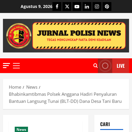
Skip
Facebook
Twitter
Youtube
Linkedin
Instagram
Pinterest
Agustus 9, 2026
to
content
LIVE
Primary
Menu
Home
News
Bhabinkamtibmas Polsek Anggana Hadiri Penyaluran
Bantuan Langsung Tunai (BLT-DD) Dana Desa Tani Baru
CARI
News