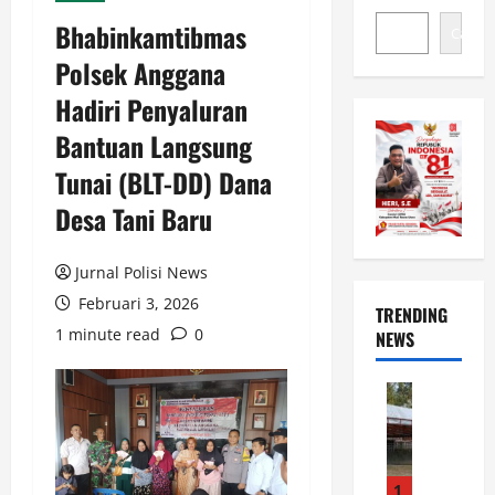
Bhabinkamtibmas
Cari
Polsek Anggana
Hadiri Penyaluran
Bantuan Langsung
Tunai (BLT-DD) Dana
Desa Tani Baru
Jurnal Polisi News
Februari 3, 2026
TRENDING
1 minute read
0
NEWS
News
D
e
s
t
1