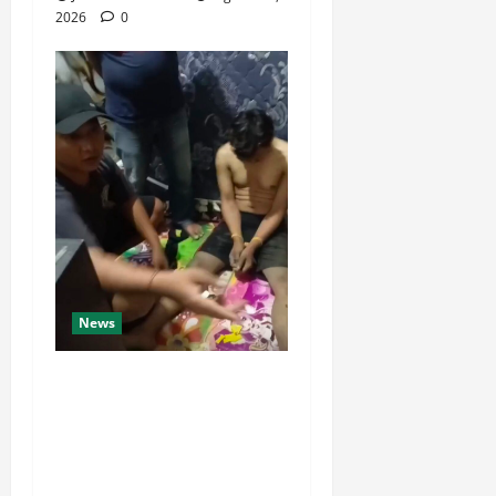
2026
0
News
Dari Perantara hingga Kurir,
Polda Jateng Bongkar Mata
Rantai Peredaran Sabu dan
Kejar Pemasok di
Temanggung