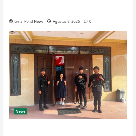
SPKT Polda Kaltim Perkuat Kamtibmas, Gelar Patroli
Dialogis di Gedung Banua Patra
Jurnal Polisi News
Agustus 9, 2026
0
News
Pastikan Ibadah Minggu Aman, Detasemen Gegana
Brimob Kaltim Patroli Sejumlah Gereja di