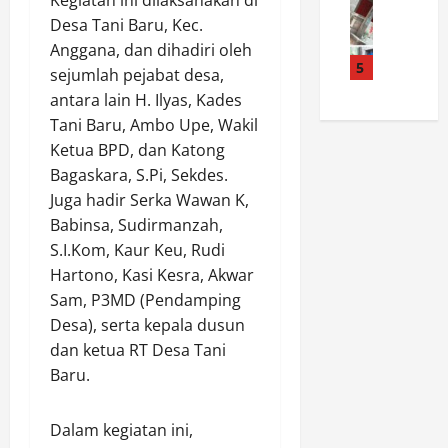
Kegiatan ini dilaksanakan di
a
t
a
a
i
n
i
Desa Tani Baru, Kec.
K
s
d
I
m
u
Anggana, dan dihadiri oleh
G
u
b
5
P
r
e
sejumlah pejabat desa,
g
a
e
i
s
antara lain H. Ilyas, Kades
a
d
r
r
o
Tani Baru, Ambo Upe, Wakil
B
a
k
,
r
Ketua BPD, dan Katong
a
h
u
P
C
n
Bagaskara, S.Pi, Sekdes.
M
a
o
i
d
i
Juga hadir Serka Wawan K,
t
l
s
a
n
K
d
Babinsa, Sudirmanzah,
o
r
g
a
a
l
S.I.Kom, Kaur Keu, Rudi
S
g
m
J
o
Hartono, Kasi Kesra, Akwar
a
u
t
a
k
Sam, P3MD (Pendamping
b
A
i
t
P
Desa), serta kepala dusun
u
m
b
e
a
dan ketua RT Desa Tani
‘
a
m
n
l
K
n
Baru.
a
g
a
R
,
s
B
b
K
D
,
o
u
Dalam kegiatan ini,
’
e
G
n
h