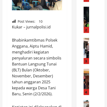
i
n
News
D
a
a
s
Post Views:
10
r
i
Kukar – jurnalpolisi.id
i
P
2
P
e
e
News
Bhabinkamtibmas Polsek
m
S
r
a
Anggana, Aiptu Hamid,
P
a
n
menghadiri kegiatan
K
n
d
penyaluran secara simbolis
T
t
3
i
Bantuan Langsung Tunai
P
a
a
(BLT) Bulan (Oktober,
o
News
r
n
P
November, Desember)
l
a
A
a
d
h
tahun anggaran 2025
i
s
a
i
r
kepada warga Desa Tani
t
K
4
n
P
Baru, Senin (2/2/2026).
i
a
g
a
k
News
l
g
n
D