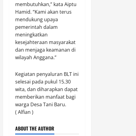
k
a
i
r
membutuhkan,” kata Aiptu
H
l
G
a
Hamid. “Kami akan terus
o
t
e
n
mendukung upaya
n
i
d
S
pemerintah dalam
g
m
u
a
meningkatkan
k
P
n
b
o
a
kesejahteraan masyarakat
g
u
n
t
B
dan menjaga keamanan di
d
g
r
a
a
wilayah Anggana.”
,
o
n
n
W
l
u
K
Kegiatan penyaluran BLT ini
a
i
a
e
r
selesai pada pukul 15.30
S
P
j
g
e
wita, dan diharapkan dapat
a
a
a
j
t
r
memberikan manfaat bagi
s
u
r
P
warga Desa Tani Baru.
e
m
a
e
( Alfian )
k
l
m
i
a
a
Agustus
ABOUT THE AUTHOR
t
h
s
9,
a
G