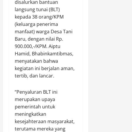
disalurkan bantuan
B
t
e
g
a
langsung tunai (BLT)
u
a
l
k
n
k
kepada 38 orang/KPM
s
a
a
r
a
e
(keluarga penerima
r
r
a
C
m
P
M
manfaat) warga Desa Tani
t
a
e
a
a
u
Baru, dengan nilai Rp.
b
n
t
t
900.000,-/KPM. Aiptu
a
G
r
a
Agustus
Hamid, Bhabinkamtibmas,
n
e
o
R
9,
menyatakan bahwa
g
g
l
a
2026
kegiatan ini berjalan aman,
d
a
i
n
i
n
0
tertib, dan lancar.
D
t
R
a
i
a
u
B
a
i
“Penyaluran BLT ini
k
r
l
P
merupakan upaya
o
i
o
e
pemerintah untuk
P
m
g
r
a
meningkatkan
o
i
e
j
b
kesejahteraan masyarakat,
s
d
a
K
d
a
terutama mereka yang