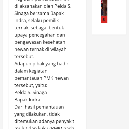
l
a
A
/
dilaksanakan oleh Pelda S.
a
d
h
i
P
s
a
Sinaga bersama Bapak
i
r
a
t
K
5
n
Indra, selaku pemilik
P
l
i
a
g
a
a
ternak, sebagai bentuk
k
l
g
n
k
upaya pencegahan dan
a
t
a
a
a
pengawasan kesehatan
n
i
K
s
W
hewan ternak di wilayah
I
m
u
G
i
tersebut.
b
P
r
e
r
a
Adapun pihak yang hadir
e
i
s
a
d
r
r
dalam kegiatan
o
,
a
k
,
r
pemantauan PMK hewan
K
h
u
P
C
o
tersebut, yaitu:
M
a
o
i
r
Pelda S. Sinaga
i
t
l
s
e
Bapak Indra
n
K
d
o
m
Dari hasil pemantauan
g
a
a
l
1
g
yang dilakukan, tidak
m
J
o
3
u
t
ditemukan adanya penyakit
a
k
2
A
i
t
P
mulut dan kuku (PMK) pada
/