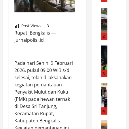
r
a
News
D
k
e
H
Post Views:
3
s
U
Rupat, Bengkalis —
t
T
2
jurnalpolisi.id
i
K
n
News
e
D
a
-
a
s
1
Pada hari Senin, 9 Februari
r
i
K
2026, pukul 09.00 WIB s/d
i
P
3
o
selesai, telah dilaksanakan
P
e
d
kegiatan pemantauan
e
News
m
a
S
Penyakit Mulut dan Kuku
r
a
m
P
a
n
(PMK) pada hewan ternak
X
K
n
d
X
di Desa Sri Tanjung,
T
t
4
i
I
Kecamatan Rupat,
P
a
a
I
Kabupaten Bengkalis.
o
News
r
n
I
Kegiatan pemantauan ini
P