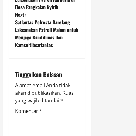
r
u
r
Desa Pangkalan Nyirih
P
s
m
a
e
Next:
l
m
t
Satlantas Polresta Barelang
a
a
Agustus
Laksanakan Patroli Malam untuk
h
s
n
9,
Menjaga Kamtibmas dan
G
o
2026
Kamseltibcarlantas
e
a
k
0
r
d
e
v
i
j
T
i
a
Tinggalkan Balasan
e
d
m
g
Alamat email Anda tidak
i
a
B
akan dipublikasikan.
Ruas
n
a
a
yang wajib ditandai
*
g
l
g
t
Komentar
*
i
u
k
n
i
p
g
a