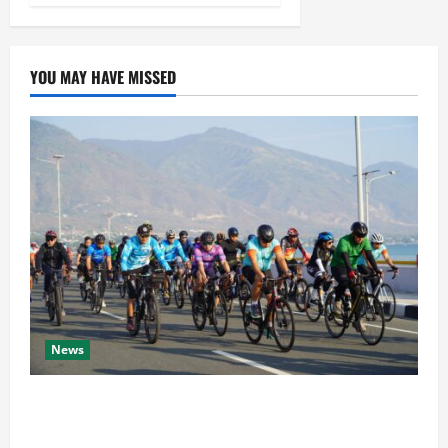
YOU MAY HAVE MISSED
News
Semarak HUT Ke-1 Kodam XXIII/Palaka Wira, Korem
132/Tdl Ikuti Gowes Palaka Wira