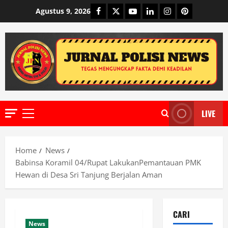
Skip
Facebook
Twitter
Youtube
Linkedin
Instagram
Pinterest
Agustus 9, 2026
to
content
LIVE
Primary
Menu
Home
News
Babinsa Koramil 04/Rupat LakukanPemantauan PMK
Hewan di Desa Sri Tanjung Berjalan Aman
CARI
News