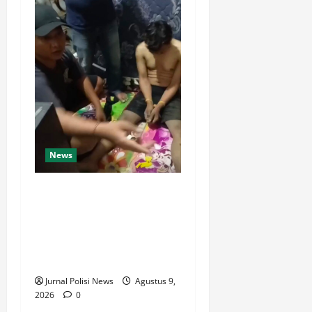
News
Dari Perantara hingga Kurir,
Polda Jateng Bongkar Mata
Rantai Peredaran Sabu dan
Kejar Pemasok di
Temanggung
Jurnal Polisi News
Agustus 9,
2026
0