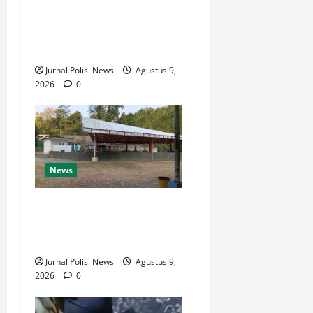
XXIII/Palaka Wira, Korem
132/Tdl Ikuti Gowes Palaka
Wira
Jurnal Polisi News
Agustus 9,
2026
0
News
Destinasi Pemandian Air
Panas Gesor Cisolok
Palabuhanratu
Jurnal Polisi News
Agustus 9,
2026
0