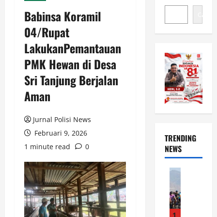
Babinsa Koramil
Cari
04/Rupat
LakukanPemantauan
PMK Hewan di Desa
Sri Tanjung Berjalan
Aman
Jurnal Polisi News
Februari 9, 2026
TRENDING
1 minute read
0
NEWS
News
S
e
m
a
1