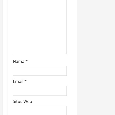
i
o
n
Nama
*
Email
*
Situs Web