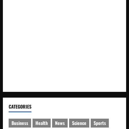
Lepas Satgas Pemberantasan PETI, Bupati M. Syukur:
Geopark Merangin Harga Mati
Dari Beasiswa Hingga Jaminan Kesehatan, Bupati M. Syukur:
Prioritaskan Warga Kurang Mampu
Warga Desa Rejo Sari Berterimakasih dengan Bupati H M
Syukur, Box Culvert Jalan Utama Mulai Dikerjakan
Bakar Semangat Nasionalisme ASN, Bupati M. Syukur Buka
Turnamen Bulutangkis HUT RI ke-81
Damkar Merangin Luncurkan Layanan “Si Brama” di Arena
CFD
CATEGORIES
Business
Health
News
Science
Sports