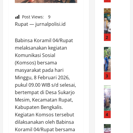
s
S
News
D
Post Views:
9
a
a
Rupat — jurnalpolisi.id
t
r
g
i
a
2
Babinsa Koramil 04/Rupat
B
s
melaksanakan kegiatan
e
News
P
Komunikasi Sosial
W
a
e
a
(Komsos) bersama
s
m
r
i
b
masyarakat pada hari
g
s
3
e
Minggu, 8 Februari 2026,
a
w
r
pukul 09.00 WIB s/d selesai,
D
News
a
a
bertempat di Desa Sukarjo
B
e
H
n
Mesim, Kecamatan Rupat,
a
s
i
t
Kabupaten Bengkalis.
k
a
n
a
a
R
Kegiatan Komsos tersebut
4
g
s
r
e
g
dilaksanakan oleh Babinsa
a
S
News
j
a
n
Koramil 04/Rupat bersama
D