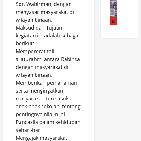
e
o
J
P
Sdr. Wahirman, dengan
a
m
S
a
E
menyasar masyarakat di
m
a
a
m
T
wilayah binaan.
k
n
5
r
i
I
a
Maksud dan Tujuan
g
i
n
,
r
a
kegiatan ini adalah sebagai
B
a
B
M
t
e
n
berikut:
u
e
N
r
K
p
Mempererat tali
r
a
t
e
a
silaturahmi antara Babinsa
a
s
e
s
t
dengan masyarakat di
n
i
r
e
i
wilayah binaan.
g
o
i
h
M
Memberikan pemahaman
i
n
m
a
.
n
a
serta mengingatkan
a
t
S
L
l
k
masyarakat, termasuk
a
y
u
i
a
n
u
anak-anak sekolah, tentang
n
s
s
,
k
pentingnya nilai-nilai
c
m
i
B
u
Pancasila dalam kehidupan
u
e
h
u
r
sehari-hari.
r
A
d
p
:
Mengajak masyarakat
k
S
e
a
G