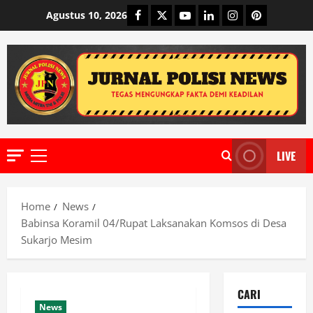
Skip
Facebook
Twitter
Youtube
Linkedin
Instagram
Pinterest
Agustus 10, 2026
to
content
LIVE
Primary
Menu
Home
News
Babinsa Koramil 04/Rupat Laksanakan Komsos di Desa
Sukarjo Mesim
CARI
News