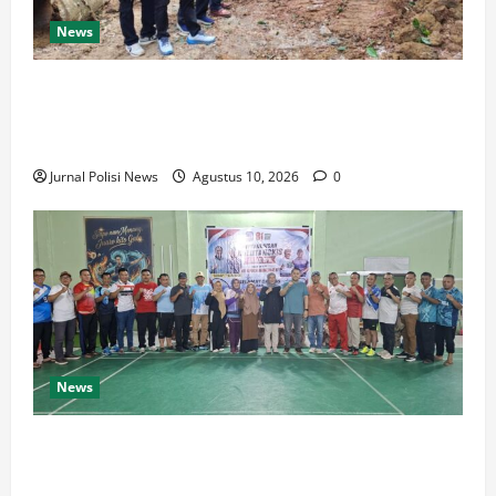
News
Warga Desa Rejo Sari Berterimakasih dengan Bupati
H M Syukur, Box Culvert Jalan Utama Mulai
Dikerjakan
Jurnal Polisi News
Agustus 10, 2026
0
News
Bakar Semangat Nasionalisme ASN, Bupati M.
Syukur Buka Turnamen Bulutangkis HUT RI ke-81