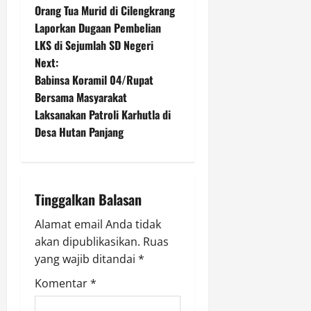
u
Agustus
Orang Tua Murid di Cilengkrang
T
l
o
10,
Laporkan Dugaan Pembelian
R
a
2026
LKS di Sejumlah SD Negeri
I
i
s
0
k
Next:
D
e
i
t
Babinsa Koramil 04/Rupat
-
k
Bersama Masyarakat
8
n
e
Laksanakan Patroli Karhutla di
1
r
Desa Hutan Panjang
a
j
a
Agustus
v
k
10,
a
2026
i
Tinggalkan Balasan
n
0
g
Alamat email Anda tidak
Agustus
akan dipublikasikan.
Ruas
10,
a
yang wajib ditandai
*
2026
t
Komentar
*
0