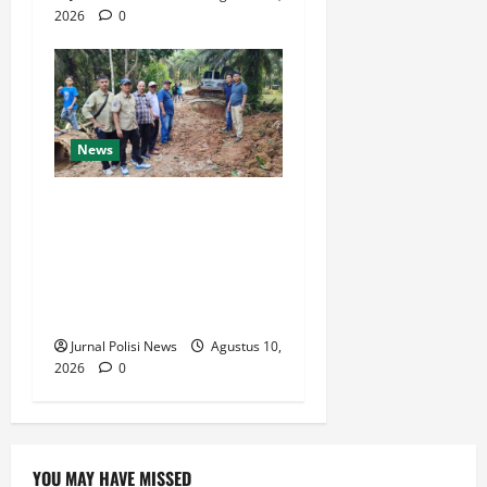
2026
0
News
Warga Desa Rejo Sari
Berterimakasih dengan
Bupati H M Syukur, Box
Culvert Jalan Utama Mulai
Dikerjakan
Jurnal Polisi News
Agustus 10,
2026
0
YOU MAY HAVE MISSED