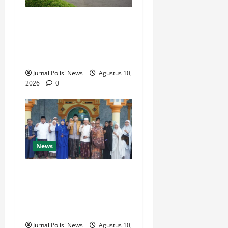
Lepas Satgas
Pemberantasan PETI, Bupati
M. Syukur: Geopark
Merangin Harga Mati
Jurnal Polisi News
Agustus 10,
2026
0
News
Dari Beasiswa Hingga
Jaminan Kesehatan, Bupati
M. Syukur: Prioritaskan
Warga Kurang Mampu
Jurnal Polisi News
Agustus 10,