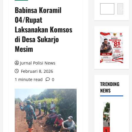
Babinsa Koramil
Cari
04/Rupat
Laksanakan Komsos
di Desa Sukarjo
Mesim
Jurnal Polisi News
Februari 8, 2026
1 minute read
0
TRENDING
NEWS
News
L
e
p
a
1