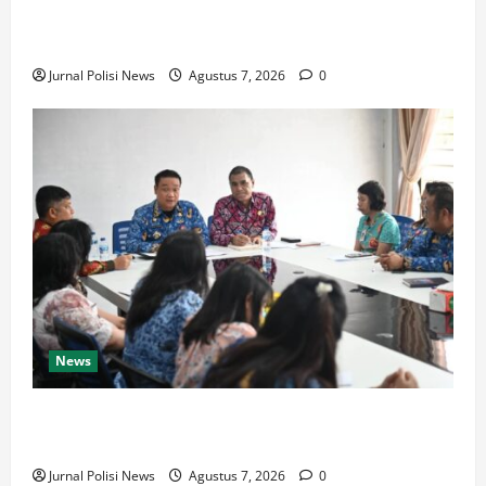
mendampingi kunjungan kerja Wakil Presiden RI
Gibran Rakabuming Raka, di Kampung Lumut
Jurnal Polisi News
Agustus 7, 2026
0
News
Bupati Humbahas: Pelayanan Prima Kepada
Masyarakat Harus Menjadi Prioritas Utama
Jurnal Polisi News
Agustus 7, 2026
0