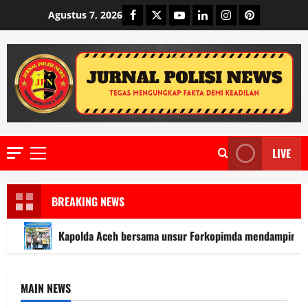
Skip
Facebook
Twitter
Youtube
Linkedin
Instagram
Pinterest
Agustus 7, 2026
to
content
LIVE
Primary
Menu
BREAKING NEWS
Kapolda Aceh bersama unsur Forkopimda mendampingi k
MAIN NEWS