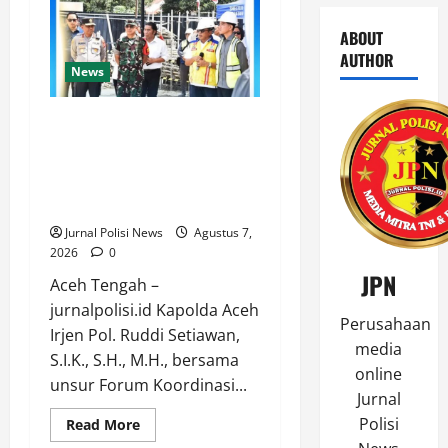
ABOUT
AUTHOR
News
Kapolda Aceh bersama unsur
Forkopimda mendampingi
kunjungan kerja Wakil Presiden
RI Gibran Rakabuming Raka, di
Kampung Lumut
Jurnal Polisi News
Agustus 7,
2026
0
JPN
Aceh Tengah –
jurnalpolisi.id Kapolda Aceh
Perusahaan
Irjen Pol. Ruddi Setiawan,
media
S.I.K., S.H., M.H., bersama
online
unsur Forum Koordinasi...
Jurnal
Polisi
Read
Read More
more