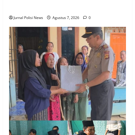
Proyek Irigasi di Desa Bumireja Disoal, Tanpa Papan
Informasi, Pekerja Mengaku Tak Tahu Apa-Apa.
Jurnal Polisi News
Agustus 7, 2026
0