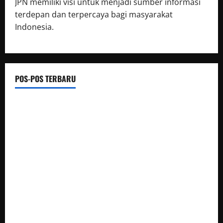
JPN memiliki visi untuk menjadi sumber informasi
terdepan dan terpercaya bagi masyarakat
Indonesia.
POS-POS TERBARU
Kapolda Aceh bersama unsur Forkopimda mendampingi
kunjungan kerja Wakil Presiden RI Gibran Rakabuming
Raka, di Kampung Lumut
Bupati Humbahas: Pelayanan Prima Kepada Masyarakat
Harus Menjadi Prioritas Utama
Proyek Irigasi di Desa Bumireja Disoal, Tanpa Papan
Informasi, Pekerja Mengaku Tak Tahu Apa-Apa.
Wujud Kepedulian Kapolres Sarolangun, Polsek Pauh dan