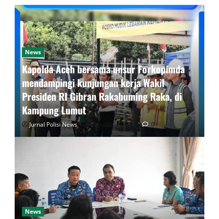
News
Kapolda Aceh bersama unsur Forkopimda
mendampingi kunjungan kerja Wakil
Presiden RI Gibran Rakabuming Raka, di
Kampung Lumut
Jurnal Polisi News
Agustus 7, 2026
0
News