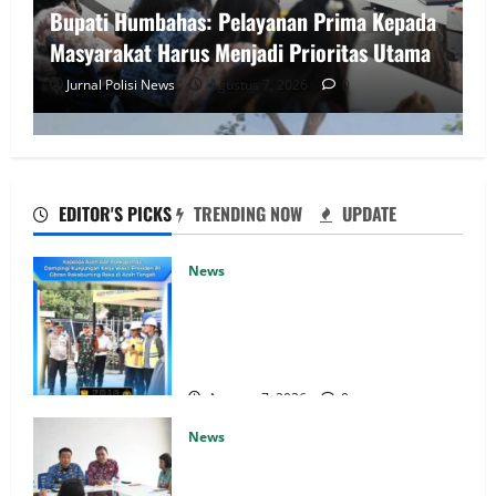
Bupati Humbahas: Pelayanan Prima Kepada
Masyarakat Harus Menjadi Prioritas Utama
Jurnal Polisi News
Agustus 7, 2026
0
EDITOR'S PICKS
TRENDING NOW
UPDATE
News
News
Proyek Irigasi di Desa Bumireja Disoal,
Kapolda Aceh bersama unsur
Tanpa Papan Informasi, Pekerja Mengaku
Forkopimda mendampingi kunjungan
kerja Wakil Presiden RI Gibran
Tak Tahu Apa-Apa.
Rakabuming Raka, di Kampung Lumut
Jurnal Polisi News
Agustus 7, 2026
0
Agustus 7, 2026
0
News
Bupati Humbahas: Pelayanan Prima
Kepada Masyarakat Harus Menjadi