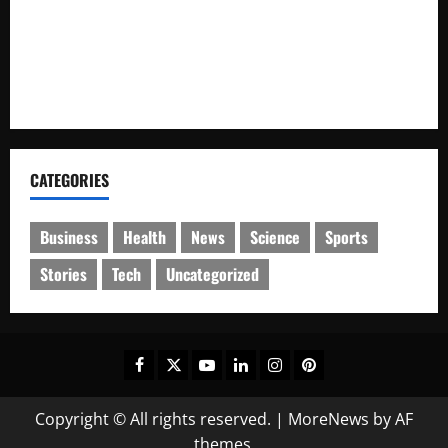
Polsek Air Hitam Salurkan Santunan kepada Anak Yatim
Piatu
LSM Gasak Resmi Masukan SPA Ke Polres Kerinci, Terkait
Dinkes, “Desak Bupati Kerinci Copot Hermendizal”
CATEGORIES
Business
Health
News
Science
Sports
Stories
Tech
Uncategorized
Facebook
Twitter
Youtube
Linkedin
Instagram
Pinterest
Copyright © All rights reserved.
|
MoreNews
by AF
themes.