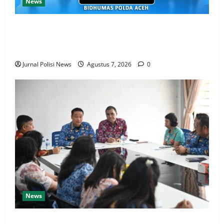
News
Kapolda Aceh bersama unsur Forkopimda
mendampingi kunjungan kerja Wakil Presiden RI
Gibran Rakabuming Raka, di Kampung Lumut
Jurnal Polisi News
Agustus 7, 2026
0
News
Bupati Humbahas: Pelayanan Prima Kepada